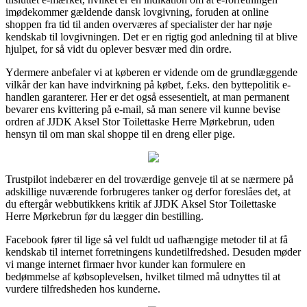
imødekommer gældende dansk lovgivning, foruden at online
shoppen fra tid til anden overværes af specialister der har nøje
kendskab til lovgivningen. Det er en rigtig god anledning til at blive
hjulpet, for så vidt du oplever besvær med din ordre.
Ydermere anbefaler vi at køberen er vidende om de grundlæggende
vilkår der kan have indvirkning på købet, f.eks. den byttepolitik e-
handlen garanterer. Her er det også essesentielt, at man permanent
bevarer ens kvittering på e-mail, så man senere vil kunne bevise
ordren af JJDK Aksel Stor Toilettaske Herre Mørkebrun, uden
hensyn til om man skal shoppe til en dreng eller pige.
Trustpilot indebærer en del troværdige genveje til at se nærmere på
adskillige nuværende forbrugeres tanker og derfor foreslåes det, at
du eftergår webbutikkens kritik af JJDK Aksel Stor Toilettaske
Herre Mørkebrun før du lægger din bestilling.
Facebook fører til lige så vel fuldt ud uafhængige metoder til at få
kendskab til internet forretningens kundetilfredshed. Desuden møder
vi mange internet firmaer hvor kunder kan formulere en
bedømmelse af købsoplevelsen, hvilket tilmed må udnyttes til at
vurdere tilfredsheden hos kunderne.