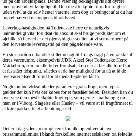
ud på din arbejdsplads. Denne viser sig beklageligvis lidt dyrere,
men omvendt virkelig ligetil. Den mest letkøbte form for fragt er
uden tvivl at du selv henter varerne, som dog er betinget af at du har
bopæl nærved e-shoppens tilholdssted.
Leveringshastigheden på Toilettaske herre er naturligvis
ualmindeligt vital forudsat du absolut skal bruge produktet om et
øjeblik, så herved er det øjensynligt essentielt at vi ser nærmere på
den forventede leveringstid på den pågældende vare.
En stor portion e-handler stiller udsigt til 1 dags fragt på en række af
deres varenumre, eksempelvis JJDK Aksel Stor Toilettaske Herre
Mørkebrun, som imidlertid er forudsat at du når at bestille forud for
et fastslået tidspunkt, således at de har mulighed for at nå at få de
nye varer afsendt forud for at medarbejderne får fri.
Nogle online virksomheder garanterer gratis fragt, men typisk
gælder det kun hvis der købes for et fastslået beløb. Desuden kan du
overveje den mest letkøbte fragttype, som gerne – uafhængig om
man er i Viborg, Slagelse eller Haslev – vil være at få fragtfirmaet til
at køre pakken til et afhentningssted.
Det er i dag yderst ukompliceret for alle og enhver at lave
prissammenligning i blandt forskellige internet selskaber, og følgelig