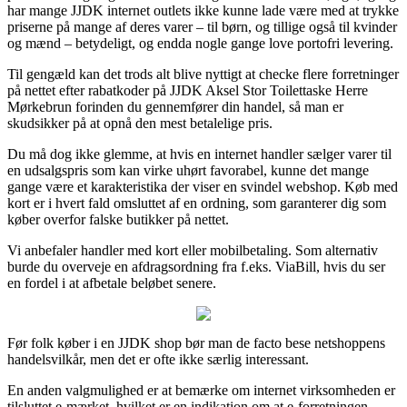
har mange JJDK internet outlets ikke kunne lade være med at trykke
priserne på mange af deres varer – til børn, og tillige også til kvinder
og mænd – betydeligt, og endda nogle gange love portofri levering.
Til gengæld kan det trods alt blive nyttigt at checke flere forretninger
på nettet efter rabatkoder på JJDK Aksel Stor Toilettaske Herre
Mørkebrun forinden du gennemfører din handel, så man er
skudsikker på at opnå den mest betalelige pris.
Du må dog ikke glemme, at hvis en internet handler sælger varer til
en udsalgspris som kan virke uhørt favorabel, kunne det mange
gange være et karakteristika der viser en svindel webshop. Køb med
kort er i hvert fald omsluttet af en ordning, som garanterer dig som
køber overfor falske butikker på nettet.
Vi anbefaler handler med kort eller mobilbetaling. Som alternativ
burde du overveje en afdragsordning fra f.eks. ViaBill, hvis du ser
en fordel i at afbetale beløbet senere.
Før folk køber i en JJDK shop bør man de facto bese netshoppens
handelsvilkår, men det er ofte ikke særlig interessant.
En anden valgmulighed er at bemærke om internet virksomheden er
tilsluttet e-mærket, hvilket er en indikation om at e-forretningen