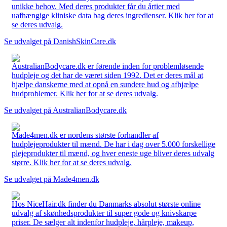
unikke behov. Med deres produkter får du årtier med
uafhængige kliniske data bag deres ingredienser. Klik her for at
se deres udvalg.
Se udvalget på DanishSkinCare.dk
AustralianBodycare.dk er førende inden for problemløsende
hudpleje og det har de været siden 1992. Det er deres mål at
hjælpe danskerne med at opnå en sundere hud og afhjælpe
hudproblemer. Klik her for at se deres udvalg.
Se udvalget på AustralianBodycare.dk
Made4men.dk er nordens største forhandler af
hudplejeprodukter til mænd. De har i dag over 5.000 forskellige
plejeprodukter til mænd, og hver eneste uge bliver deres udvalg
større. Klik her for at se deres udvalg.
Se udvalget på Made4men.dk
Hos NiceHair.dk finder du Danmarks absolut største online
udvalg af skønhedsprodukter til super gode og knivskarpe
priser. De sælger alt indenfor hudpleje, hårpleje, makeup,