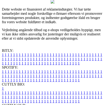
Dette website er finansieret af reklameindtægter. Vi har tætte
samarbejder med nogle forskellige e-firmaer eftersom vi promoverer
forretningernes produkter, og indhenter godtgørelse ifald en bruger
fra vores website fuldfører et indkøb.
Vejledning angående tilbud og e-shops vedligeholdes hyppigt, men
vi kan ikke stilles ansvarlig for justeringer der muligvis er realiseret
efter at vi sidst opdaterede de anvendte oplysninger.
BITLY:
1
1
1
1
1
1
1
1
1
1
1
1
1
1
1
1
1
1
1
1
1
1
1
1
1
1
1
1
1
1
1
1
1
1
1
1
1
1
1
1
1
1
1
1
1
1
1
1
1
1
1
1
1
1
1
1
1
1
1
1
1
1
1
1
1
1
1
1
1
1
1
1
1
1
1
1
1
1
1
1
1
1
1
1
1
1
1
1
1
1
1
1
1
1
1
1
1
1
1
1
SPOTIFY:
1
1
1
1
1
1
1
1
1
1
1
1
1
1
1
1
1
1
1
1
1
1
1
1
1
1
1
1
1
1
1
1
1
1
1
1
1
1
1
1
1
1
1
1
1
1
1
1
1
1
1
1
1
1
1
1
1
1
1
1
1
1
1
1
1
1
1
1
1
1
1
1
1
1
1
1
1
1
1
1
1
1
1
1
1
1
1
1
1
1
1
1
1
1
1
1
1
1
1
1
CUTTLY BIO:
1
1
1
1
1
1
1
1
1
1
1
1
1
1
1
1
1
1
1
1
1
1
1
1
1
1
1
1
1
1
1
1
1
1
1
1
1
1
1
1
1
1
1
1
1
1
1
1
1
1
1
1
1
1
1
1
1
1
1
1
1
1
1
1
1
1
1
1
1
1
1
1
1
1
1
1
1
1
1
1
1
1
1
1
1
1
1
1
1
1
1
1
1
1
1
1
1
1
1
1
1