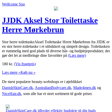
Wellcome Spa
JJDK Aksel Stor Toilettaske
Herre Mørkebrun
Stor herre toilettaskeAksel Toilettaske Herre Mørkebrun fra JJDK er
en stor herre-toilettaske i et stilsikkert og simpelt design. Toilettasken
er rummelig med god plads til diverse hår- og hudplejeprodukter, der
gør det let at medbringe dine favoritter på
(Læs mere)
180
kr.
(Vis fragtpris)
Læs mere »
Køb nu »
De mest populære beauty-webshops er i øjeblikket
DanishSkinCare.dk
,
AustralianBodycare.dk
,
Made4men.dk
og
NiceHair.dk
, som alle har et stort sortiment til gode priser.
DanishSkinCare.dk tilbyder effektiv hudpleje til din huds