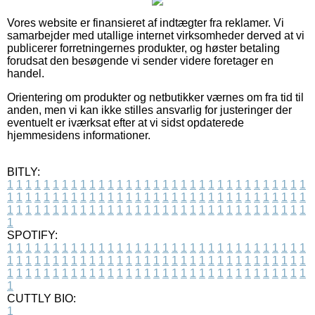
Vores website er finansieret af indtægter fra reklamer. Vi
samarbejder med utallige internet virksomheder derved at vi
publicerer forretningernes produkter, og høster betaling
forudsat den besøgende vi sender videre foretager en
handel.
Orientering om produkter og netbutikker værnes om fra tid til
anden, men vi kan ikke stilles ansvarlig for justeringer der
eventuelt er iværksat efter at vi sidst opdaterede
hjemmesidens informationer.
BITLY:
1
1
1
1
1
1
1
1
1
1
1
1
1
1
1
1
1
1
1
1
1
1
1
1
1
1
1
1
1
1
1
1
1
1
1
1
1
1
1
1
1
1
1
1
1
1
1
1
1
1
1
1
1
1
1
1
1
1
1
1
1
1
1
1
1
1
1
1
1
1
1
1
1
1
1
1
1
1
1
1
1
1
1
1
1
1
1
1
1
1
1
1
1
1
1
1
1
1
1
1
SPOTIFY:
1
1
1
1
1
1
1
1
1
1
1
1
1
1
1
1
1
1
1
1
1
1
1
1
1
1
1
1
1
1
1
1
1
1
1
1
1
1
1
1
1
1
1
1
1
1
1
1
1
1
1
1
1
1
1
1
1
1
1
1
1
1
1
1
1
1
1
1
1
1
1
1
1
1
1
1
1
1
1
1
1
1
1
1
1
1
1
1
1
1
1
1
1
1
1
1
1
1
1
1
CUTTLY BIO:
1