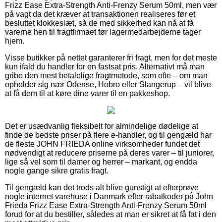
Frizz Ease Extra-Strength Anti-Frenzy Serum 50ml, men vær
på vagt da det kræver at transaktionen realiseres før et
besluttet klokkeslæt, så de med sikkerhed kan nå at få
varerne hen til fragtfirmaet før lagermedarbejderne tager
hjem.
Visse butikker på nettet garanterer fri fragt, men for det meste
kun ifald du handler for en fastsat pris. Alternativt må man
gribe den mest betalelige fragtmetode, som ofte – om man
opholder sig nær Odense, Hobro eller Slangerup – vil blive
at få dem til at køre dine varer til en pakkeshop.
Det er usædvanlig fleksibelt for almindelige dødelige at
finde de bedste priser på flere e-handler, og til gengæld har
de fleste JOHN FRIEDA online virksomheder fundet det
nødvendigt at reducere priserne på deres varer – til juniorer,
lige så vel som til damer og herrer – markant, og endda
nogle gange sikre gratis fragt.
Til gengæld kan det trods alt blive gunstigt at efterprøve
nogle internet varehuse i Danmark efter rabatkoder på John
Frieda Frizz Ease Extra-Strength Anti-Frenzy Serum 50ml
forud for at du bestiller, således at man er sikret at få fat i den