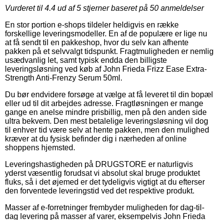
Vurderet til
4.4
ud af 5 stjerner baseret på
50
anmeldelser
En stor portion e-shops tildeler heldigvis en række
forskellige leveringsmodeller. En af de populære er lige nu
at få sendt til en pakkeshop, hvor du selv kan afhente
pakken på et selvvalgt tidspunkt. Fragtmuligheden er nemlig
usædvanlig let, samt typisk endda den billigste
leveringsløsning ved køb af John Frieda Frizz Ease Extra-
Strength Anti-Frenzy Serum 50ml.
Du bør endvidere forsøge at vælge at få leveret til din bopæl
eller ud til dit arbejdes adresse. Fragtløsningen er mange
gange en anelse mindre prisbillig, men på den anden side
ultra bekvem. Den mest betalelige leveringsløsning vil dog
til enhver tid være selv at hente pakken, men den mulighed
kræver at du fysisk befinder dig i nærheden af online
shoppens hjemsted.
Leveringshastigheden på DRUGSTORE er naturligvis
yderst væsentlig forudsat vi absolut skal bruge produktet
fluks, så i det øjemed er det tydeligvis vigtigt at du efterser
den forventede leveringstid ved det respektive produkt.
Masser af e-forretninger frembyder muligheden for dag-til-
dag levering på masser af varer, eksempelvis John Frieda