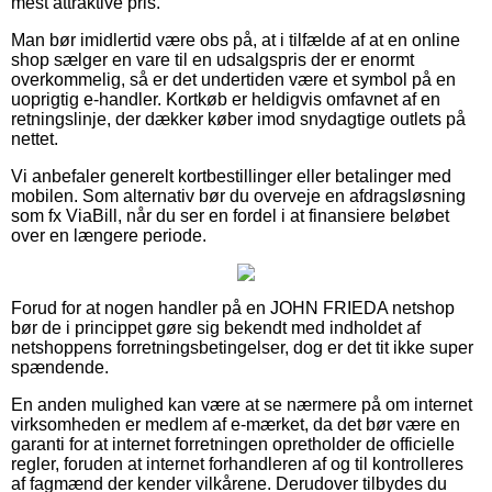
mest attraktive pris.
Man bør imidlertid være obs på, at i tilfælde af at en online
shop sælger en vare til en udsalgspris der er enormt
overkommelig, så er det undertiden være et symbol på en
uoprigtig e-handler. Kortkøb er heldigvis omfavnet af en
retningslinje, der dækker køber imod snydagtige outlets på
nettet.
Vi anbefaler generelt kortbestillinger eller betalinger med
mobilen. Som alternativ bør du overveje en afdragsløsning
som fx ViaBill, når du ser en fordel i at finansiere beløbet
over en længere periode.
Forud for at nogen handler på en JOHN FRIEDA netshop
bør de i princippet gøre sig bekendt med indholdet af
netshoppens forretningsbetingelser, dog er det tit ikke super
spændende.
En anden mulighed kan være at se nærmere på om internet
virksomheden er medlem af e-mærket, da det bør være en
garanti for at internet forretningen opretholder de officielle
regler, foruden at internet forhandleren af og til kontrolleres
af fagmænd der kender vilkårene. Derudover tilbydes du