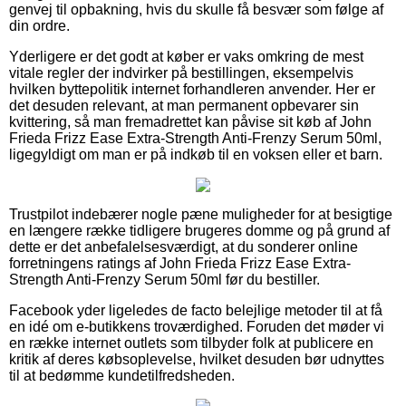
genvej til opbakning, hvis du skulle få besvær som følge af
din ordre.
Yderligere er det godt at køber er vaks omkring de mest
vitale regler der indvirker på bestillingen, eksempelvis
hvilken byttepolitik internet forhandleren anvender. Her er
det desuden relevant, at man permanent opbevarer sin
kvittering, så man fremadrettet kan påvise sit køb af John
Frieda Frizz Ease Extra-Strength Anti-Frenzy Serum 50ml,
ligegyldigt om man er på indkøb til en voksen eller et barn.
Trustpilot indebærer nogle pæne muligheder for at besigtige
en længere række tidligere brugeres domme og på grund af
dette er det anbefalelsesværdigt, at du sonderer online
forretningens ratings af John Frieda Frizz Ease Extra-
Strength Anti-Frenzy Serum 50ml før du bestiller.
Facebook yder ligeledes de facto belejlige metoder til at få
en idé om e-butikkens troværdighed. Foruden det møder vi
en række internet outlets som tilbyder folk at publicere en
kritik af deres købsoplevelse, hvilket desuden bør udnyttes
til at bedømme kundetilfredsheden.