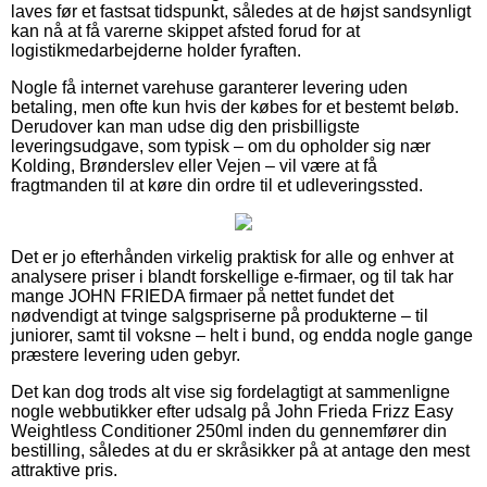
laves før et fastsat tidspunkt, således at de højst sandsynligt
kan nå at få varerne skippet afsted forud for at
logistikmedarbejderne holder fyraften.
Nogle få internet varehuse garanterer levering uden
betaling, men ofte kun hvis der købes for et bestemt beløb.
Derudover kan man udse dig den prisbilligste
leveringsudgave, som typisk – om du opholder sig nær
Kolding, Brønderslev eller Vejen – vil være at få
fragtmanden til at køre din ordre til et udleveringssted.
Det er jo efterhånden virkelig praktisk for alle og enhver at
analysere priser i blandt forskellige e-firmaer, og til tak har
mange JOHN FRIEDA firmaer på nettet fundet det
nødvendigt at tvinge salgspriserne på produkterne – til
juniorer, samt til voksne – helt i bund, og endda nogle gange
præstere levering uden gebyr.
Det kan dog trods alt vise sig fordelagtigt at sammenligne
nogle webbutikker efter udsalg på John Frieda Frizz Easy
Weightless Conditioner 250ml inden du gennemfører din
bestilling, således at du er skråsikker på at antage den mest
attraktive pris.