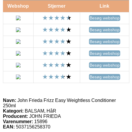
Webshop
Stjerner
Link
Besøg webshop
Besøg webshop
Besøg webshop
Besøg webshop
Besøg webshop
Besøg webshop
Navn:
John Frieda Frizz Easy Weightless Conditioner
250ml
Kategori:
BALSAM, HåR
Producent:
JOHN FRIEDA
Varenummer:
15896
EAN:
5037156258370