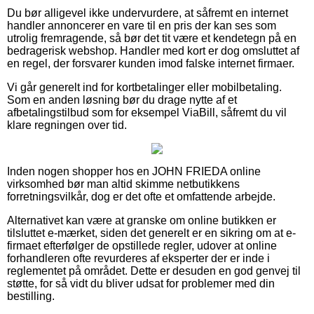
Du bør alligevel ikke undervurdere, at såfremt en internet
handler annoncerer en vare til en pris der kan ses som
utrolig fremragende, så bør det tit være et kendetegn på en
bedragerisk webshop. Handler med kort er dog omsluttet af
en regel, der forsvarer kunden imod falske internet firmaer.
Vi går generelt ind for kortbetalinger eller mobilbetaling.
Som en anden løsning bør du drage nytte af et
afbetalingstilbud som for eksempel ViaBill, såfremt du vil
klare regningen over tid.
Inden nogen shopper hos en JOHN FRIEDA online
virksomhed bør man altid skimme netbutikkens
forretningsvilkår, dog er det ofte et omfattende arbejde.
Alternativet kan være at granske om online butikken er
tilsluttet e-mærket, siden det generelt er en sikring om at e-
firmaet efterfølger de opstillede regler, udover at online
forhandleren ofte revurderes af eksperter der er inde i
reglementet på området. Dette er desuden en god genvej til
støtte, for så vidt du bliver udsat for problemer med din
bestilling.