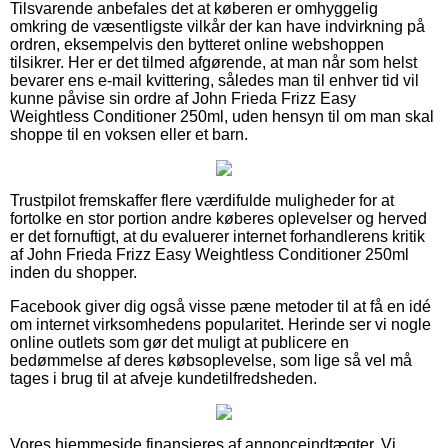
Tilsvarende anbefales det at køberen er omhyggelig
omkring de væsentligste vilkår der kan have indvirkning på
ordren, eksempelvis den bytteret online webshoppen
tilsikrer. Her er det tilmed afgørende, at man når som helst
bevarer ens e-mail kvittering, således man til enhver tid vil
kunne påvise sin ordre af John Frieda Frizz Easy
Weightless Conditioner 250ml, uden hensyn til om man skal
shoppe til en voksen eller et barn.
Trustpilot fremskaffer flere værdifulde muligheder for at
fortolke en stor portion andre køberes oplevelser og herved
er det fornuftigt, at du evaluerer internet forhandlerens kritik
af John Frieda Frizz Easy Weightless Conditioner 250ml
inden du shopper.
Facebook giver dig også visse pæne metoder til at få en idé
om internet virksomhedens popularitet. Herinde ser vi nogle
online outlets som gør det muligt at publicere en
bedømmelse af deres købsoplevelse, som lige så vel må
tages i brug til at afveje kundetilfredsheden.
Vores hjemmeside finansieres af annonceindtægter. Vi