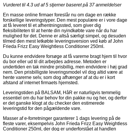
Vurderet til
4.3
ud af 5 stjerner baseret på
37
anmeldelser
En masse online firmaer foreslår nu om dage en række
forskellige leveringstyper. Den mest populære er i vore dage
at få leveret til et afhentningssted, som giver dig
fleksibiliteten til at hente din nyindkøbte vare når du har
mulighed for det. Denne er altså særligt simpel, og desuden
tilmed den mest letkøbte leveringsversion ved køb af John
Frieda Frizz Easy Weightless Conditioner 250ml.
Du kunne endvidere forsøge at få varerne bragt hjem til hvor
du bor eller ud til dit arbejdes adresse. Metoden er
undertiden en tak mindre prisbillig, men endvidere i høj grad
nem. Den prisbilligste leveringsmodel vil dog altid være at
hente varerne selv, som dog afhænger af at du er i kort
afstand af internet firmaets hjemsted.
Leveringstiden på BALSAM, HåR er naturligvis temmelig
essentiel om du har behov for din pakke nu og her, og derfor
er det ganske klogt at du checker den estimerede
leveringstid for den pågældende vare.
Masser af e-forretninger garanterer 1 dags levering på de
fleste varer, eksempelvis John Frieda Frizz Easy Weightless
Conditioner 250ml, der dog er underforstået at handlen