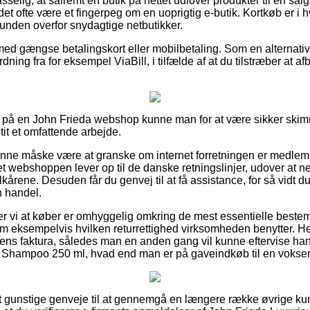
lig, at såfremt en butik på nettet udlover produkter til en sal
det ofte være et fingerpeg om en uoprigtig e-butik. Kortkøb er i hv
nden overfor snydagtige netbutikker.
 med gængse betalingskort eller mobilbetaling. Som en alternat
ning fra for eksempel ViaBill, i tilfælde af at du tilstræber at a
r på en John Frieda webshop kunne man for at være sikker sk
tit et omfattende arbejde.
unne måske være at granske om internet forretningen er medlem
et webshoppen lever op til de danske retningslinjer, udover at ne
lkårene. Desuden får du genvej til at få assistance, for så vidt d
n handel.
vi at køber er omhyggelig omkring de mest essentielle beste
m eksempelvis hvilken returrettighed virksomheden benytter. Her 
ens faktura, således man en anden gang vil kunne eftervise ha
Shampoo 250 ml, hvad end man er på gaveindkøb til en voksen 
gt gunstige genveje til at gennemgå en længere række øvrige ku