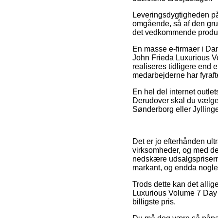
Leveringsdygtigheden på 
omgående, så af den grun
det vedkommende produk
En masse e-firmaer i Da
John Frieda Luxurious 
realiseres tidligere end 
medarbejderne har fyraft
En hel del internet outle
Derudover skal du vælge
Sønderborg eller Jyllinge 
Det er jo efterhånden ultr
virksomheder, og med det m
nedskære udsalgspriserne
markant, og endda nogle 
Trods dette kan det allig
Luxurious Volume 7 Day 
billigste pris.