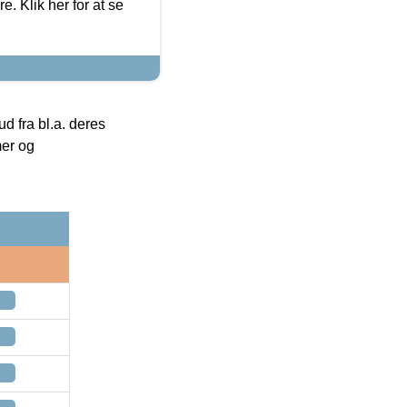
. Klik her for at se
 fra bl.a. deres
mer og