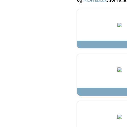
og
NiceHair.dk
, som alle 