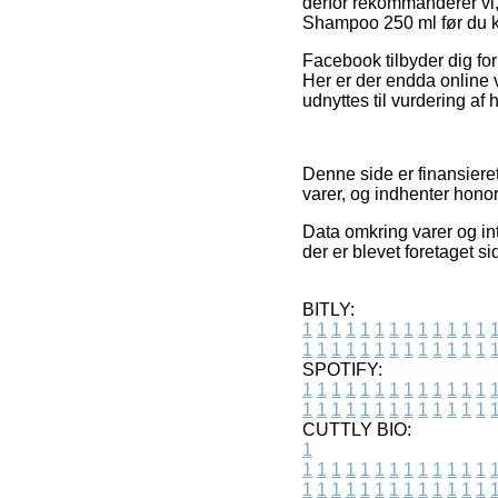
derfor rekommanderer vi,
Shampoo 250 ml før du k
Facebook tilbyder dig for 
Her er der endda online v
udnyttes til vurdering af
Denne side er finansiere
varer, og indhenter honor
Data omkring varer og in
der er blevet foretaget s
BITLY:
1
1
1
1
1
1
1
1
1
1
1
1
1
1
1
1
1
1
1
1
1
1
1
1
1
1
SPOTIFY:
1
1
1
1
1
1
1
1
1
1
1
1
1
1
1
1
1
1
1
1
1
1
1
1
1
1
CUTTLY BIO:
1
1
1
1
1
1
1
1
1
1
1
1
1
1
1
1
1
1
1
1
1
1
1
1
1
1
1