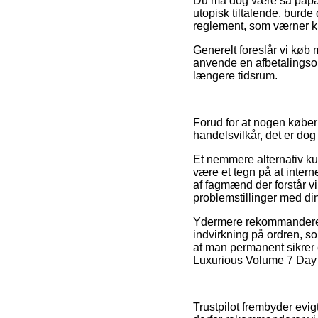
Du må dog være så påpasse
utopisk tiltalende, burde 
reglement, som værner ku
Generelt foreslår vi køb
anvende en afbetalingsord
længere tidsrum.
Forud for at nogen købe
handelsvilkår, det er dog 
Et nemmere alternativ k
være et tegn på at intern
af fagmænd der forstår vi
problemstillinger med di
Ydermere rekommanderer 
indvirkning på ordren, so
at man permanent sikrer 
Luxurious Volume 7 Day 
Trustpilot frembyder evi