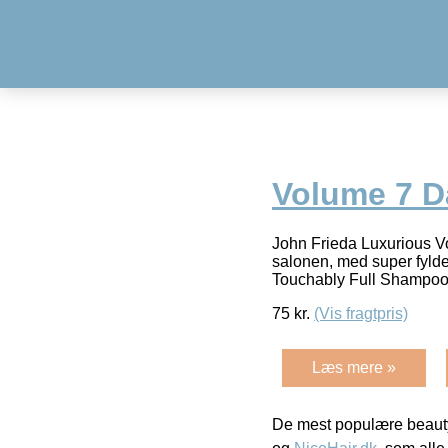
Volume 7 D
John Frieda Luxurious V
salonen, med super fylde
Touchably Full Shampoo 
75
kr.
(Vis fragtpris)
Læs mere »
De mest populære beauty