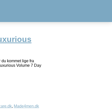
uxurious
 du kommet lige fra
 Luxurious Volume 7 Day
care.dk
,
Made4men.dk