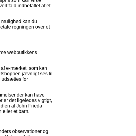
gspris som kan virke
ert fald indbefattet af et
iv mulighed kan du
fbetale regningen over et
imme webbutikkens
 af e-mærket, som kan
tshoppen jævnligt ses til
u udsættes for
mmelser der kan have
er det ligeledes vigtigt,
ndlen af John Frieda
eller et barn.
nders observationer og