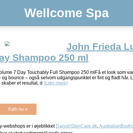
Wellcome Spa
John Frieda L
ay Shampoo 250 ml
olume 7 Day Touchably Full Shampoo 250 mlFå et look som var
 og bounce – også selvom udgangspunktet er fint og fladt hår.
skaber et resultat, d
(Læs mere)
Køb nu »
-webshops er i øjeblikket
DanishSkinCare.dk
,
AustralianBody