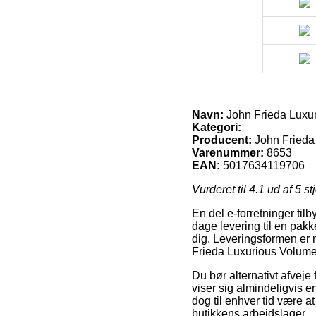
Navn:
John Frieda Luxu
Kategori:
Producent:
John Frieda
Varenummer:
8653
EAN:
5017634119706
Vurderet til
4.1
ud af 5 st
En del e-forretninger til
dage levering til en pakke
dig. Leveringsformen er 
Frieda Luxurious Volum
Du bør alternativt afveje 
viser sig almindeligvis e
dog til enhver tid være a
butikkens arbejdslager.