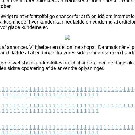
 at du verificerer e-firmaets anmeldelser af John Frieda Luxur
øber.
øvrigt relativt fortræffelige chancer for at få en idé om internet f
irksomheder hvor kunder kan nedfælde en vurdering af ordreforlø
 hvor glade kunderne er.
t af annoncer. Vi hjælper en del online shops i Danmark når vi 
ar i tilfælde af at en bruger fra vores side gennemfører en hande
ternet webshops understøttes fra tid til anden, men der tages ik
iden sidste opdatering af de anvendte oplysninger.
1
1
1
1
1
1
1
1
1
1
1
1
1
1
1
1
1
1
1
1
1
1
1
1
1
1
1
1
1
1
1
1
1
1
1
1
1
1
1
1
1
1
1
1
1
1
1
1
1
1
1
1
1
1
1
1
1
1
1
1
1
1
1
1
1
1
1
1
1
1
1
1
1
1
1
1
1
1
1
1
1
1
1
1
1
1
1
1
1
1
1
1
1
1
1
1
1
1
1
1
1
1
1
1
1
1
1
1
1
1
1
1
1
1
1
1
1
1
1
1
1
1
1
1
1
1
1
1
1
1
1
1
1
1
1
1
1
1
1
1
1
1
1
1
1
1
1
1
1
1
1
1
1
1
1
1
1
1
1
1
1
1
1
1
1
1
1
1
1
1
1
1
1
1
1
1
1
1
1
1
1
1
1