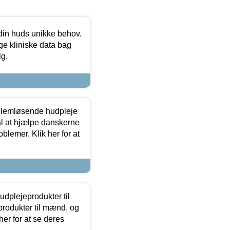
 din huds unikke behov.
ge kliniske data bag
lg.
oblemløsende hudpleje
ål at hjælpe danskerne
lemer. Klik her for at
dplejeprodukter til
produkter til mænd, og
her for at se deres