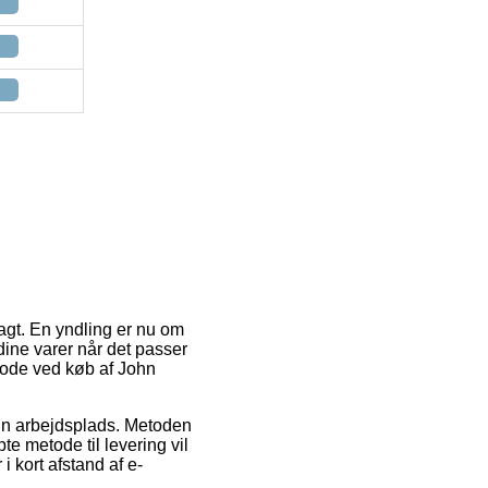
ragt. En yndling er nu om
 dine varer når det passer
etode ved køb af John
l din arbejdsplads. Metoden
te metode til levering vil
 kort afstand af e-