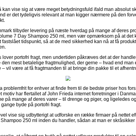
kan vise sig at være meget betydningsfuld ifald man absolut s
d er det tydeligvis relevant at man kigger nærmere på den forv
t.
nmark tilbyder levering på næste hverdag på mange af deres pr
Volume 7 Day Shampoo 250 ml, men vær opmærksom på at det k
et fastslået tidspunkt, så at de med sikkerhed kan nå at få produk
en.
ts lover portofri fragt, men undertiden påkræves det at der handles
 den mest betalelige fragtmulighed, der gerne – hvad end man
– vil være at få fragtmanden til at bringe din pakke til et afhent
a problemfrit for enhver at finde frem til de bedste priser hos fors
otiv har flertallet af John Frieda internet forretninger i Danmark
 på mange af deres varer – til drenge og piger, og ligeledes og
gange byde på portofri fragt.
evel vise sig udbytterigt at udforske en række firmaer på nettet e
Shampoo 250 ml inden du handler, sådan at man er skråsikker