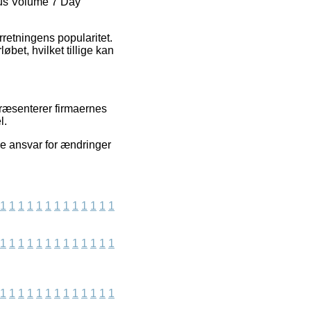
ious Volume 7 Day
orretningens popularitet.
bet, hvilket tillige kan
præsenterer firmaernes
l.
ke ansvar for ændringer
1
1
1
1
1
1
1
1
1
1
1
1
1
1
1
1
1
1
1
1
1
1
1
1
1
1
1
1
1
1
1
1
1
1
1
1
1
1
1