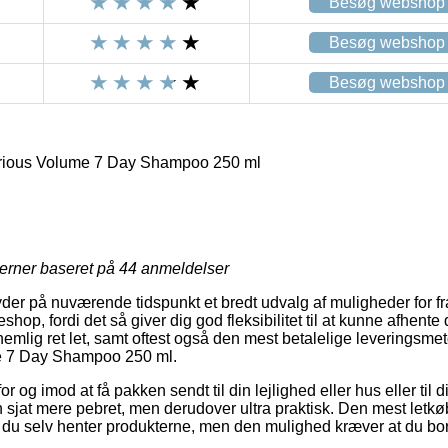
Besøg webshop
Besøg webshop
Besøg webshop
rious Volume 7 Day Shampoo 250 ml
jerner baseret på
44
anmeldelser
byder på nuværende tidspunkt et bredt udvalg af muligheder for f
shop, fordi det så giver dig god fleksibilitet til at kunne afhente
nemlig ret let, samt oftest også den mest betalelige leveringsm
e 7 Day Shampoo 250 ml.
for og imod at få pakken sendt til din lejlighed eller hus eller ti
n sjat mere pebret, men derudover ultra praktisk. Den mest letkøb
t du selv henter produkterne, men den mulighed kræver at du bor i