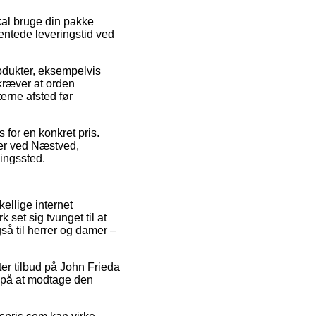
kal bruge din pakke
entede leveringstid ved
odukter, eksempelvis
ræver at orden
terne afsted før
 for en konkret pris.
 er ved Næstved,
ningssted.
kellige internet
 set sig tvunget til at
så til herrer og damer –
fter tilbud på John Frieda
 på at modtage den