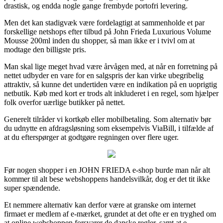
drastisk, og endda nogle gange frembyde portofri levering.
Men det kan stadigvæk være fordelagtigt at sammenholde et par
forskellige netshops efter tilbud på John Frieda Luxurious Volume
Mousse 200ml inden du shopper, så man ikke er i tvivl om at
modtage den billigste pris.
Man skal lige meget hvad være årvågen med, at når en forretning på
nettet udbyder en vare for en salgspris der kan virke ubegribelig
attraktiv, så kunne det undertiden være en indikation på en uoprigtig
netbutik. Køb med kort er trods alt inkluderet i en regel, som hjælper
folk overfor uærlige butikker på nettet.
Generelt tilråder vi kortkøb eller mobilbetaling. Som alternativ bør
du udnytte en afdragsløsning som eksempelvis ViaBill, i tilfælde af
at du efterspørger at godtgøre regningen over flere uger.
Før nogen shopper i en JOHN FRIEDA e-shop burde man når alt
kommer til alt bese webshoppens handelsvilkår, dog er det tit ikke
super spændende.
Et nemmere alternativ kan derfor være at granske om internet
firmaet er medlem af e-mærket, grundet at det ofte er en tryghed om
at online webshoppen forsvarer de danske regler, samt at e-