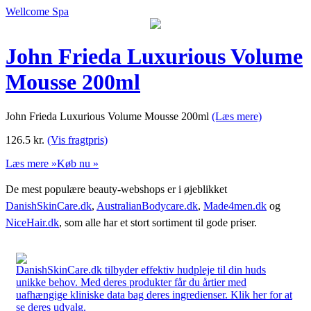
Wellcome Spa
John Frieda Luxurious Volume
Mousse 200ml
John Frieda Luxurious Volume Mousse 200ml
(Læs mere)
126.5
kr.
(Vis fragtpris)
Læs mere »
Køb nu »
De mest populære beauty-webshops er i øjeblikket
DanishSkinCare.dk
,
AustralianBodycare.dk
,
Made4men.dk
og
NiceHair.dk
, som alle har et stort sortiment til gode priser.
DanishSkinCare.dk tilbyder effektiv hudpleje til din huds
unikke behov. Med deres produkter får du årtier med
uafhængige kliniske data bag deres ingredienser. Klik her for at
se deres udvalg.