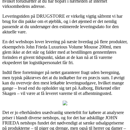
hvilket forudsætter at du har bopæl i nærheden af internet
virksomhedens adresse.
Leveringstiden på DRUGSTORE er virkelig vigtig såfremt vi har
brug for din pakke om et øjeblik, og i det øjemed er det nemlig
passende at du undersøger den estimerede leveringsdato for den
aktuelle vare.
En del webshops lover levering på næste hverdag på flere produkter,
eksempelvis John Frieda Luxurious Volume Mousse 200ml, men
glem ikke at det står og falder med at bestillingen gennemføres
forinden et givent tidspunkt, sådan at de kan nå at få varerne
ekspederet før logistikpersonalet får fri.
Indtil flere forretninger på nettet garanterer fragt uden beregning,
men typisk påkræves det at du indkøber for en præcis sum. I øvrigt
kan du overveje den mest letkøbte leveringsudgave, hvilket mange
gange – hvad end du opholder sig tæt på Aalborg, Birkerød eller
Skagen – vil være at få leveret varerne til et afhentningssted.
Det er jo efterhånden usædvanlig smertefrit for købere at analysere
priser i blandt diverse netshops, og for det har adskillige JOHN
FRIEDA netshops fundet det nødvendigt at sænke udsalgspriserne
på produkterne – til piger og drenge, men også til herrer og damer –