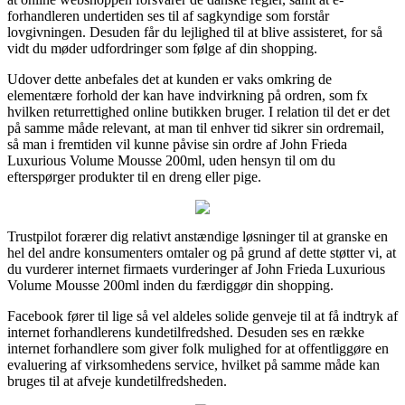
forhandleren undertiden ses til af sagkyndige som forstår
lovgivningen. Desuden får du lejlighed til at blive assisteret, for så
vidt du møder udfordringer som følge af din shopping.
Udover dette anbefales det at kunden er vaks omkring de
elementære forhold der kan have indvirkning på ordren, som fx
hvilken returrettighed online butikken bruger. I relation til det er det
på samme måde relevant, at man til enhver tid sikrer sin ordremail,
så man i fremtiden vil kunne påvise sin ordre af John Frieda
Luxurious Volume Mousse 200ml, uden hensyn til om du
efterspørger produkter til en dreng eller pige.
Trustpilot forærer dig relativt anstændige løsninger til at granske en
hel del andre konsumenters omtaler og på grund af dette støtter vi, at
du vurderer internet firmaets vurderinger af John Frieda Luxurious
Volume Mousse 200ml inden du færdiggør din shopping.
Facebook fører til lige så vel aldeles solide genveje til at få indtryk af
internet forhandlerens kundetilfredshed. Desuden ses en række
internet forhandlere som giver folk mulighed for at offentliggøre en
evaluering af virksomhedens service, hvilket på samme måde kan
bruges til at afveje kundetilfredsheden.