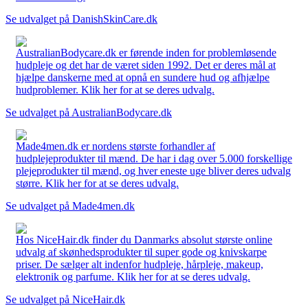
Se udvalget på DanishSkinCare.dk
AustralianBodycare.dk er førende inden for problemløsende
hudpleje og det har de været siden 1992. Det er deres mål at
hjælpe danskerne med at opnå en sundere hud og afhjælpe
hudproblemer. Klik her for at se deres udvalg.
Se udvalget på AustralianBodycare.dk
Made4men.dk er nordens største forhandler af
hudplejeprodukter til mænd. De har i dag over 5.000 forskellige
plejeprodukter til mænd, og hver eneste uge bliver deres udvalg
større. Klik her for at se deres udvalg.
Se udvalget på Made4men.dk
Hos NiceHair.dk finder du Danmarks absolut største online
udvalg af skønhedsprodukter til super gode og knivskarpe
priser. De sælger alt indenfor hudpleje, hårpleje, makeup,
elektronik og parfume. Klik her for at se deres udvalg.
Se udvalget på NiceHair.dk