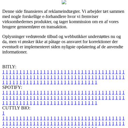
Denne side finansieres af reklameindtægter. Vi arbejder tæt sammen
med nogle forskellige e-forhandlere hvor vi fremviser
virksomhedernes produkter, og tager kommission om en af vores
brugere gennemfører en transaktion.
Oplysninger vedrørende tilbud og webbutikker understøttes nu og
da, men vi ønsker ikke at påtage os ansvaret for korrektioner der
eventuelt er implementeret siden nyligste opdatering af de anvendte
informationer.
BITLY:
1
1
1
1
1
1
1
1
1
1
1
1
1
1
1
1
1
1
1
1
1
1
1
1
1
1
1
1
1
1
1
1
1
1
1
1
1
1
1
1
1
1
1
1
1
1
1
1
1
1
1
1
1
1
1
1
1
1
1
1
1
1
1
1
1
1
1
1
1
1
1
1
1
1
1
1
1
1
1
1
1
1
1
1
1
1
1
1
1
1
1
1
1
1
1
1
1
1
1
1
SPOTIFY:
1
1
1
1
1
1
1
1
1
1
1
1
1
1
1
1
1
1
1
1
1
1
1
1
1
1
1
1
1
1
1
1
1
1
1
1
1
1
1
1
1
1
1
1
1
1
1
1
1
1
1
1
1
1
1
1
1
1
1
1
1
1
1
1
1
1
1
1
1
1
1
1
1
1
1
1
1
1
1
1
1
1
1
1
1
1
1
1
1
1
1
1
1
1
1
1
1
1
1
1
CUTTLY BIO:
1
1
1
1
1
1
1
1
1
1
1
1
1
1
1
1
1
1
1
1
1
1
1
1
1
1
1
1
1
1
1
1
1
1
1
1
1
1
1
1
1
1
1
1
1
1
1
1
1
1
1
1
1
1
1
1
1
1
1
1
1
1
1
1
1
1
1
1
1
1
1
1
1