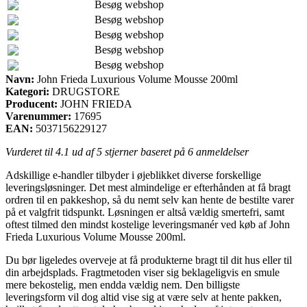
Besøg webshop
Besøg webshop
Besøg webshop
Besøg webshop
Besøg webshop
Navn:
John Frieda Luxurious Volume Mousse 200ml
Kategori:
DRUGSTORE
Producent:
JOHN FRIEDA
Varenummer:
17695
EAN:
5037156229127
Vurderet til
4.1
ud af 5 stjerner baseret på
6
anmeldelser
Adskillige e-handler tilbyder i øjeblikket diverse forskellige
leveringsløsninger. Det mest almindelige er efterhånden at få bragt
ordren til en pakkeshop, så du nemt selv kan hente de bestilte varer
på et valgfrit tidspunkt. Løsningen er altså vældig smertefri, samt
oftest tilmed den mindst kostelige leveringsmanér ved køb af John
Frieda Luxurious Volume Mousse 200ml.
Du bør ligeledes overveje at få produkterne bragt til dit hus eller til
din arbejdsplads. Fragtmetoden viser sig beklageligvis en smule
mere bekostelig, men endda vældig nem. Den billigste
leveringsform vil dog altid vise sig at være selv at hente pakken,