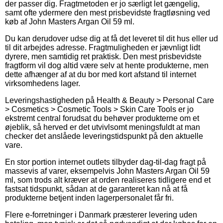
der passer dig. Fragtmetoden er jo særligt let gængelig,
samt ofte ydermere den mest prisbevidste fragtløsning ved
køb af John Masters Argan Oil 59 ml.
Du kan derudover udse dig at få det leveret til dit hus eller ud
til dit arbejdes adresse. Fragtmuligheden er jævnligt lidt
dyrere, men samtidig ret praktisk. Den mest prisbevidste
fragtform vil dog altid være selv at hente produkterne, men
dette afhænger af at du bor med kort afstand til internet
virksomhedens lager.
Leveringshastigheden på Health & Beauty > Personal Care
> Cosmetics > Cosmetic Tools > Skin Care Tools er jo
ekstremt central forudsat du behøver produkterne om et
øjeblik, så herved er det utvivlsomt meningsfuldt at man
checker det anslåede leveringstidspunkt på den aktuelle
vare.
En stor portion internet outlets tilbyder dag-til-dag fragt på
massevis af varer, eksempelvis John Masters Argan Oil 59
ml, som trods alt kræver at orden realiseres tidligere end et
fastsat tidspunkt, sådan at de garanteret kan nå at få
produkterne betjent inden lagerpersonalet får fri.
Flere e-forretninger i Danmark præsterer levering uden