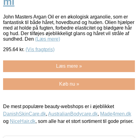
ml
John Masters Argan Oil er en økologisk arganolie, som er
fantastisk til både håret, hovedbund og huden. Olien hjælper
med at holde på fugten, forbedre elasticitet og blødgøre hår
og hud. Der tilføjes øjeblikkeligt glans og håret vil stråle af
sundhed. Den
(Læs mere)
295.64
kr.
(Vis fragtpris)
Læs mere »
Køb nu »
De mest populære beauty-webshops er i øjeblikket
DanishSkinCare.dk
,
AustralianBodycare.dk
,
Made4men.dk
og
NiceHair.dk
, som alle har et stort sortiment til gode priser.