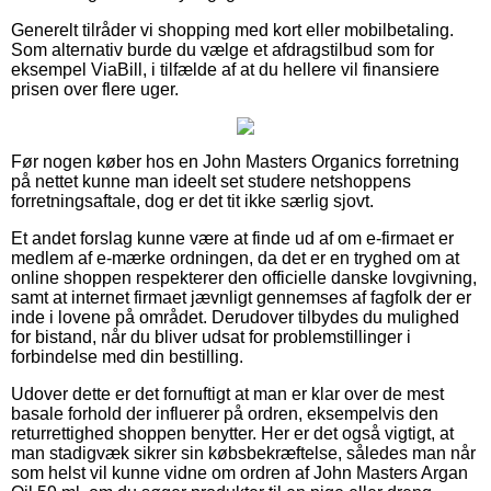
Generelt tilråder vi shopping med kort eller mobilbetaling.
Som alternativ burde du vælge et afdragstilbud som for
eksempel ViaBill, i tilfælde af at du hellere vil finansiere
prisen over flere uger.
Før nogen køber hos en John Masters Organics forretning
på nettet kunne man ideelt set studere netshoppens
forretningsaftale, dog er det tit ikke særlig sjovt.
Et andet forslag kunne være at finde ud af om e-firmaet er
medlem af e-mærke ordningen, da det er en tryghed om at
online shoppen respekterer den officielle danske lovgivning,
samt at internet firmaet jævnligt gennemses af fagfolk der er
inde i lovene på området. Derudover tilbydes du mulighed
for bistand, når du bliver udsat for problemstillinger i
forbindelse med din bestilling.
Udover dette er det fornuftigt at man er klar over de mest
basale forhold der influerer på ordren, eksempelvis den
returrettighed shoppen benytter. Her er det også vigtigt, at
man stadigvæk sikrer sin købsbekræftelse, således man når
som helst vil kunne vidne om ordren af John Masters Argan