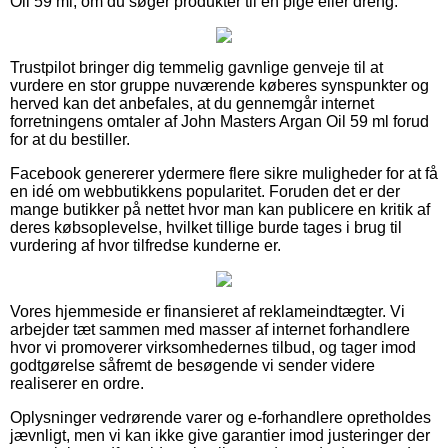
Oil 59 ml, om du søger produkter til en pige eller dreng.
Trustpilot bringer dig temmelig gavnlige genveje til at
vurdere en stor gruppe nuværende køberes synspunkter og
herved kan det anbefales, at du gennemgår internet
forretningens omtaler af John Masters Argan Oil 59 ml forud
for at du bestiller.
Facebook genererer ydermere flere sikre muligheder for at få
en idé om webbutikkens popularitet. Foruden det er der
mange butikker på nettet hvor man kan publicere en kritik af
deres købsoplevelse, hvilket tillige burde tages i brug til
vurdering af hvor tilfredse kunderne er.
Vores hjemmeside er finansieret af reklameindtægter. Vi
arbejder tæt sammen med masser af internet forhandlere
hvor vi promoverer virksomhedernes tilbud, og tager imod
godtgørelse såfremt de besøgende vi sender videre
realiserer en ordre.
Oplysninger vedrørende varer og e-forhandlere opretholdes
jævnligt, men vi kan ikke give garantier imod justeringer der