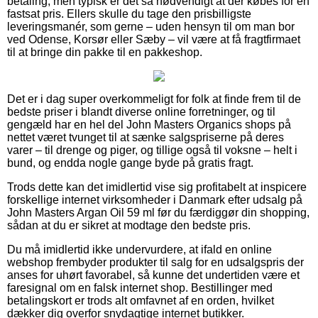
betaling, men typisk er det så nødvendigt at der købes for en
fastsat pris. Ellers skulle du tage den prisbilligste
leveringsmanér, som gerne – uden hensyn til om man bor
ved Odense, Korsør eller Sæby – vil være at få fragtfirmaet
til at bringe din pakke til en pakkeshop.
Det er i dag super overkommeligt for folk at finde frem til de
bedste priser i blandt diverse online forretninger, og til
gengæld har en hel del John Masters Organics shops på
nettet været tvunget til at sænke salgspriserne på deres
varer – til drenge og piger, og tillige også til voksne – helt i
bund, og endda nogle gange byde på gratis fragt.
Trods dette kan det imidlertid vise sig profitabelt at inspicere
forskellige internet virksomheder i Danmark efter udsalg på
John Masters Argan Oil 59 ml før du færdiggør din shopping,
sådan at du er sikret at modtage den bedste pris.
Du må imidlertid ikke undervurdere, at ifald en online
webshop frembyder produkter til salg for en udsalgspris der
anses for uhørt favorabel, så kunne det undertiden være et
faresignal om en falsk internet shop. Bestillinger med
betalingskort er trods alt omfavnet af en orden, hvilket
dækker dig overfor snydagtige internet butikker.