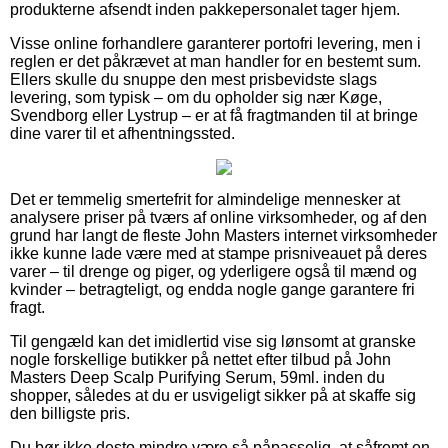
produkterne afsendt inden pakkepersonalet tager hjem.
Visse online forhandlere garanterer portofri levering, men i
reglen er det påkrævet at man handler for en bestemt sum.
Ellers skulle du snuppe den mest prisbevidste slags
levering, som typisk – om du opholder sig nær Køge,
Svendborg eller Lystrup – er at få fragtmanden til at bringe
dine varer til et afhentningssted.
Det er temmelig smertefrit for almindelige mennesker at
analysere priser på tværs af online virksomheder, og af den
grund har langt de fleste John Masters internet virksomheder
ikke kunne lade være med at stampe prisniveauet på deres
varer – til drenge og piger, og yderligere også til mænd og
kvinder – betragteligt, og endda nogle gange garantere fri
fragt.
Til gengæld kan det imidlertid vise sig lønsomt at granske
nogle forskellige butikker på nettet efter tilbud på John
Masters Deep Scalp Purifying Serum, 59ml. inden du
shopper, således at du er usvigeligt sikker på at skaffe sig
den billigste pris.
Du bør ikke desto mindre være så påpasselig, at såfremt en