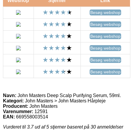
Webshop
Stjerner
Link
Besøg webshop
Besøg webshop
Besøg webshop
Besøg webshop
Besøg webshop
Besøg webshop
Navn:
John Masters Deep Scalp Purifying Serum, 59ml.
Kategori:
John Masters > John Masters Hårpleje
Producent:
John Masters
Varenummer:
12591
EAN:
669558003514
Vurderet til
3.7
ud af 5 stjerner baseret på
30
anmeldelser