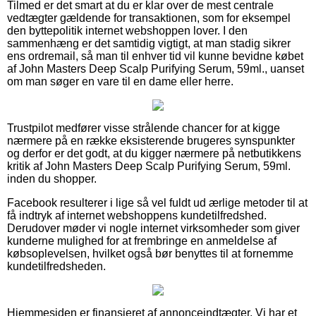
Tilmed er det smart at du er klar over de mest centrale
vedtægter gældende for transaktionen, som for eksempel
den byttepolitik internet webshoppen lover. I den
sammenhæng er det samtidig vigtigt, at man stadig sikrer
ens ordremail, så man til enhver tid vil kunne bevidne købet
af John Masters Deep Scalp Purifying Serum, 59ml., uanset
om man søger en vare til en dame eller herre.
Trustpilot medfører visse strålende chancer for at kigge
nærmere på en række eksisterende brugeres synspunkter
og derfor er det godt, at du kigger nærmere på netbutikkens
kritik af John Masters Deep Scalp Purifying Serum, 59ml.
inden du shopper.
Facebook resulterer i lige så vel fuldt ud ærlige metoder til at
få indtryk af internet webshoppens kundetilfredshed.
Derudover møder vi nogle internet virksomheder som giver
kunderne mulighed for at frembringe en anmeldelse af
købsoplevelsen, hvilket også bør benyttes til at fornemme
kundetilfredsheden.
Hjemmesiden er finansieret af annonceindtægter. Vi har et