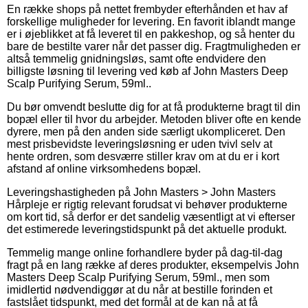
En række shops på nettet frembyder efterhånden et hav af
forskellige muligheder for levering. En favorit iblandt mange
er i øjeblikket at få leveret til en pakkeshop, og så henter du
bare de bestilte varer når det passer dig. Fragtmuligheden er
altså temmelig gnidningsløs, samt ofte endvidere den
billigste løsning til levering ved køb af John Masters Deep
Scalp Purifying Serum, 59ml..
Du bør omvendt beslutte dig for at få produkterne bragt til din
bopæl eller til hvor du arbejder. Metoden bliver ofte en kende
dyrere, men på den anden side særligt ukompliceret. Den
mest prisbevidste leveringsløsning er uden tvivl selv at
hente ordren, som desværre stiller krav om at du er i kort
afstand af online virksomhedens bopæl.
Leveringshastigheden på John Masters > John Masters
Hårpleje er rigtig relevant forudsat vi behøver produkterne
om kort tid, så derfor er det sandelig væsentligt at vi efterser
det estimerede leveringstidspunkt på det aktuelle produkt.
Temmelig mange online forhandlere byder på dag-til-dag
fragt på en lang række af deres produkter, eksempelvis John
Masters Deep Scalp Purifying Serum, 59ml., men som
imidlertid nødvendiggør at du når at bestille forinden et
fastslået tidspunkt, med det formål at de kan nå at få