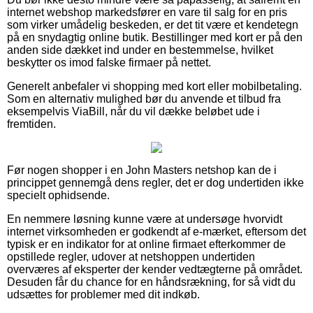
internet webshop markedsfører en vare til salg for en pris
som virker umådelig beskeden, er det tit være et kendetegn
på en snydagtig online butik. Bestillinger med kort er på den
anden side dækket ind under en bestemmelse, hvilket
beskytter os imod falske firmaer på nettet.
Generelt anbefaler vi shopping med kort eller mobilbetaling.
Som en alternativ mulighed bør du anvende et tilbud fra
eksempelvis ViaBill, når du vil dække beløbet ude i
fremtiden.
Før nogen shopper i en John Masters netshop kan de i
princippet gennemgå dens regler, det er dog undertiden ikke
specielt ophidsende.
En nemmere løsning kunne være at undersøge hvorvidt
internet virksomheden er godkendt af e-mærket, eftersom det
typisk er en indikator for at online firmaet efterkommer de
opstillede regler, udover at netshoppen undertiden
overværes af eksperter der kender vedtægterne på området.
Desuden får du chance for en håndsrækning, for så vidt du
udsættes for problemer med dit indkøb.