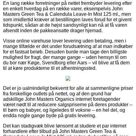
En lang række forretninger på nettet frembyder levering efter
en enkelt hverdag på en række varer, eksempelvis John
Masters Green Tea & Calendula Leave-In Mist 125 ml., men
som imidlertid kræver at bestillingen laves forud for et givent
tidspunkt, sådan at de højst sandsynligt kan nå at få varen
afsendt inden de pakkeansatte drager hjemad.
Visse online varehuse lover levering uden betaling, men i
mange tilfælde er det under forudsætning af at man indkøber
for et fastsat beløb. Desuden burde man tage den billigste
mulighed for fragt, der mange gange – uden hensyn til om
du bor nær Køge, Svendborg eller Aars – vil blive at få dem
til at køre produkterne til et afhentningssted.
Det er jo ualmindeligt bekvemt for alle at sammenligne priser
fra forskellige outlets på nettet, og af den grund har
adskillige John Masters Organics internet foretagender
været nødt til at reducere salgspriserne på deres produkter –
til børn og babyer, og ligeledes til voksne – en hel del, og
endda nogle gange byde på gratis levering.
Det kan stadigvæk blive lønsomt at studere et par internet
forhandlere efter tilbud på John Masters Green Tea &