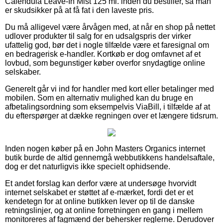
Calendula Leave-In Mist 125 ml. inden du bestiller, så man
er skudsikker på at få fat i den laveste pris.
Du må alligevel være årvågen med, at når en shop på nettet
udlover produkter til salg for en udsalgspris der virker
ufattelig god, bør det i nogle tilfælde være et faresignal om
en bedragerisk e-handler. Kortkøb er dog omfavnet af et
lovbud, som begunstiger køber overfor snydagtige online
selskaber.
Generelt går vi ind for handler med kort eller betalinger med
mobilen. Som en alternativ mulighed kan du bruge en
afbetalingsordning som eksempelvis ViaBill, i tilfælde af at
du efterspørger at dække regningen over et længere tidsrum.
Inden nogen køber på en John Masters Organics internet
butik burde de altid gennemgå webbutikkens handelsaftale,
dog er det naturligvis ikke specielt ophidsende.
Et andet forslag kan derfor være at undersøge hvorvidt
internet selskabet er støttet af e-mærket, fordi det er et
kendetegn for at online butikken lever op til de danske
retningslinjer, og at online forretningen en gang i mellem
monitoreres af fagmænd der behersker reglerne. Derudover