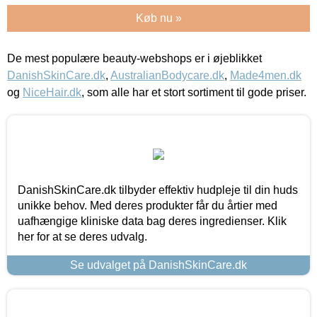
Køb nu »
De mest populære beauty-webshops er i øjeblikket
DanishSkinCare.dk
,
AustralianBodycare.dk
,
Made4men.dk
og
NiceHair.dk
, som alle har et stort sortiment til gode priser.
DanishSkinCare.dk tilbyder effektiv hudpleje til din huds
unikke behov. Med deres produkter får du årtier med
uafhængige kliniske data bag deres ingredienser. Klik
her for at se deres udvalg.
Se udvalget på DanishSkinCare.dk