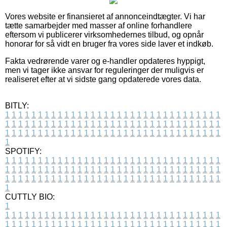
Vores website er finansieret af annonceindtægter. Vi har
tætte samarbejder med masser af online forhandlere
eftersom vi publicerer virksomhedernes tilbud, og opnår
honorar for så vidt en bruger fra vores side laver et indkøb.
Fakta vedrørende varer og e-handler opdateres hyppigt,
men vi tager ikke ansvar for reguleringer der muligvis er
realiseret efter at vi sidste gang opdaterede vores data.
BITLY:
1
1
1
1
1
1
1
1
1
1
1
1
1
1
1
1
1
1
1
1
1
1
1
1
1
1
1
1
1
1
1
1
1
1
1
1
1
1
1
1
1
1
1
1
1
1
1
1
1
1
1
1
1
1
1
1
1
1
1
1
1
1
1
1
1
1
1
1
1
1
1
1
1
1
1
1
1
1
1
1
1
1
1
1
1
1
1
1
1
1
1
1
1
1
1
1
1
1
1
1
SPOTIFY:
1
1
1
1
1
1
1
1
1
1
1
1
1
1
1
1
1
1
1
1
1
1
1
1
1
1
1
1
1
1
1
1
1
1
1
1
1
1
1
1
1
1
1
1
1
1
1
1
1
1
1
1
1
1
1
1
1
1
1
1
1
1
1
1
1
1
1
1
1
1
1
1
1
1
1
1
1
1
1
1
1
1
1
1
1
1
1
1
1
1
1
1
1
1
1
1
1
1
1
1
CUTTLY BIO:
1
1
1
1
1
1
1
1
1
1
1
1
1
1
1
1
1
1
1
1
1
1
1
1
1
1
1
1
1
1
1
1
1
1
1
1
1
1
1
1
1
1
1
1
1
1
1
1
1
1
1
1
1
1
1
1
1
1
1
1
1
1
1
1
1
1
1