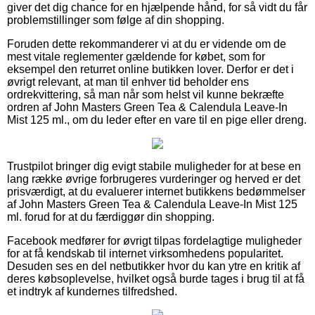
giver det dig chance for en hjælpende hånd, for så vidt du får
problemstillinger som følge af din shopping.
Foruden dette rekommanderer vi at du er vidende om de
mest vitale reglementer gældende for købet, som for
eksempel den returret online butikken lover. Derfor er det i
øvrigt relevant, at man til enhver tid beholder ens
ordrekvittering, så man når som helst vil kunne bekræfte
ordren af John Masters Green Tea & Calendula Leave-In
Mist 125 ml., om du leder efter en vare til en pige eller dreng.
Trustpilot bringer dig evigt stabile muligheder for at bese en
lang række øvrige forbrugeres vurderinger og herved er det
prisværdigt, at du evaluerer internet butikkens bedømmelser
af John Masters Green Tea & Calendula Leave-In Mist 125
ml. forud for at du færdiggør din shopping.
Facebook medfører for øvrigt tilpas fordelagtige muligheder
for at få kendskab til internet virksomhedens popularitet.
Desuden ses en del netbutikker hvor du kan ytre en kritik af
deres købsoplevelse, hvilket også burde tages i brug til at få
et indtryk af kundernes tilfredshed.