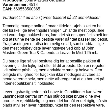
Producent:
John Masters Organics
Varenummer:
4518
EAN:
669558500365
Vurderet til
4
ud af 5 stjerner baseret på
32
anmeldelser
Temmelig mange online firmaer tildeler i øjeblikket en hel
del forskellige leveringsløsninger. En af de mest populære
er i vore dage pakkeshops, fordi det så er super fleksibelt for
dig at kunne hente de bestilte varer når det passer dig bedst.
Fragtløsningen er altså temmelig smart, samt endda tillige
den mest prisbevidste leveringstype ved køb af John
Masters Green Tea & Calendula Leave-In Mist 125 ml..
Du burde lige så vel beslutte dig for at bestille pakken til
levering til din lejlighed eller til dit arbejde. Den er i regelen
lidt mindre prisbillig, men endvidere særligt bekvem. Den
billigste mulighed for fragt kan ikke modsiges at være at
hente varerne selv, men dette afhænger af at du bor tæt på
internet butikkens tilholdssted.
Leveringshastigheden på Leave-in Conditioner kan være
ualmindeligt central om man står og skal bruge dine nye
produkter øjeblikkeligt, og med det formål er det rigtig på sin
plads at vi ser leveringstidspunktet for den respektive vare.