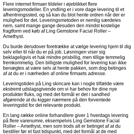
Flere internet firmaer tildeler i øjeblikket flere
leveringsmodeller. En yndling er i vore dage levering til et
afhentningssted, og så kan du blot hente ordren når der er
mulighed for det. Leveringsmetoden er nemlig særdeles
nem, samt mange gange desuden den mindst kostelige
fragtform ved køb af Ling Gemstone Facial Roller –
Amethyst.
Du burde derudover foretrække at vælge levering hjem til dig
selv eller til når du er på job. Løsningen viser sig
beklageligvis et hak mindre prisbillig, men tillige temmelig
fremkommelig. Den billigste mulighed for levering kan ikke
benægtes at være selv at hente pakken, som dog betinges
af at du er i nærheden af online firmaets adresse.
Leveringstiden på Ling skincare kan i nogle tilfælde være
ekstremt udslagsgivende om vi har behov for dine nye
produkter fluks, og med det formål er det i sandhed
afgørende at du kigger nærmere på den forventede
leveringstid for det relevante produkt.
En lang række online forhandlere giver 1 hverdags levering
på flere varenumre, eksempelvis Ling Gemstone Facial
Roller – Amethyst, men som trods alt er betinget af at du
bestiller før et fast tidspunkt, med det formål at de med