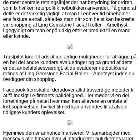
de mest centrale retningslinjer der har betydning for ordren,
som fx hvilken returpolitik netbutikken anvender. På grund af
dette er det virkelig vigtigt, at man til enhver tid bibeholder
ens faktura e-mail, således man når som helst kan bekræfte
sin shopping af Ling Gemstone Facial Roller – Amethyst,
ligegyldigt om man er på udkig efter et produkt til en mand
eller kvinde.
Trustpilot fører til adskillige ærlige muligheder for at kigge på
en hel del andre kunders evalueringer og på grund af dette
er det anbefalelsesværdigt, at du evaluerer netbutikkens
ratings af Ling Gemstone Facial Roller – Amethyst inden du
færdiggør din shopping.
Facebook fremskaffer derudover altid troværdige metoder til
at få indsigt i e-firmaets pålidelighed. Her møder vi en del
forretninger på nettet hvor man kan aflevere en omtale af
købsoplevelsen, hvilket tilmed kan anvendes til at afveje
tidligere kunders oplevelser.
Hjemmesiden er annoncefinansieret. Vi samarbejder med
massevis af e-firmaer hvor vi introducerer butikkernes varer,