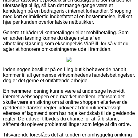
uforståeligt billig, så kan det mange gange være et
kendetegn på en bedragerisk internet forhandler. Shopping
med kort er imidlertid indbefattet af en bestemmelse, hvilket
hjælper kunden overfor falske netbutikker.
Generelt tilråder vi kortbetalinger eller mobilbetaling. Som
en anden løsning kunne du drage nytte af en
afbetalingsløsning som eksempelvis ViaBill, for så vidt du
agter at honorere omkostningerne ude i fremtiden.
Inden nogen bestiller på en Ling butik behøver de når alt
kommer til alt gennemse virksomhedens handelsbetingelser,
dog er det gerne et omfattende arbejde.
En nemmere løsning kunne være at undersøge hvorvidt
internet webshoppen er e-mærket medlem, eftersom det
skulle være en sikring om at online shoppen efterlever de
gældende danske regler, udover at den rutinemæssigt
efterses af fagmænd som har nøje kendskab til de gældende
regler. Derudover tilbydes du chance for at få bistand,
såfremt du oplever problemstillinger som følge af din ordre.
Tilsvarende foreslåes det at kunden er omhyggelig omkring