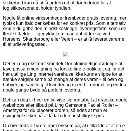
sikkerhed kan nå at få ordren ud af døren forud for at
logistikpersonalet holder fyraften.
Nogle få online virksomheder frembyder gratis levering, men
typisk kun ifald der købes for en konkret pris. Som alternativ
skulle du gribe den mindst kostelige leveringsform, som i de
fleste tilfælde – ligegyldigt om man opholder sig ved
Horsens, Skanderborg eller Vejen – er at få leveret varerne
til et udleveringssted.
Det er i dag ekstremt smertefrit for almindelige dødelige at
lave prissammenligning fra forskellige e-butikker, og for det
har utallige Ling internet varehuse ikke kunne slippe for at
sænke salgspriserne på mange af deres varer – til børn og
babyer, og samtidig til kvinder og mænd – enormt, og endda
nogle gange byde på portofri levering.
Det kan dog til hver en tid vise sig rentabelt at granske nogle
webshops efter tilbud på Ling Gemstone Facial Roller –
Amethyst før du placerer ordren, således at man er
usvigeligt sikker på at få fat i den prisbilligste pris.
Du bør trods alt være opmærksom på, at i tilfælde af at en e-
handler afsætter et produkt til en udsalgspris som anses for