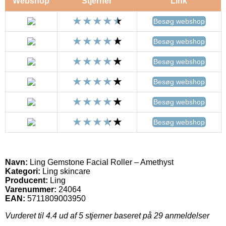
Webshop
Stjerner
Link
Besøg webshop
Besøg webshop
Besøg webshop
Besøg webshop
Besøg webshop
Besøg webshop
Navn:
Ling Gemstone Facial Roller – Amethyst
Kategori:
Ling skincare
Producent:
Ling
Varenummer:
24064
EAN:
5711809003950
Vurderet til
4.4
ud af 5 stjerner baseret på
29
anmeldelser