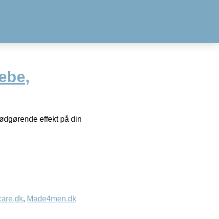
æbe,
ødgørende effekt på din
care.dk
,
Made4men.dk