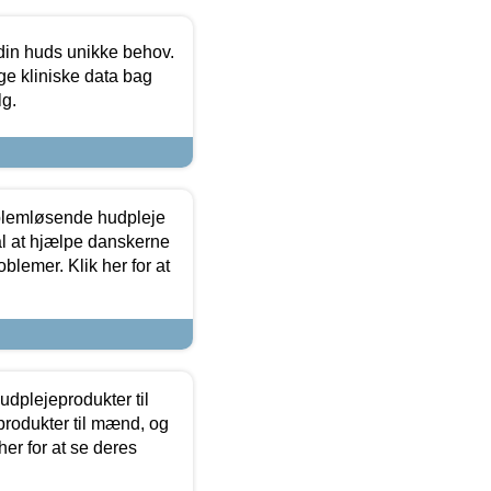
 din huds unikke behov.
ge kliniske data bag
lg.
oblemløsende hudpleje
ål at hjælpe danskerne
lemer. Klik her for at
dplejeprodukter til
produkter til mænd, og
her for at se deres