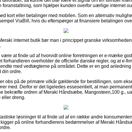
t favorabel, så kunne det ofte være et signal om en svindel inte
en foranstaltning, som hjælper kunden overfor uærlige internet out
 med kort eller betalinger med mobilen. Som en alternativ mulig
sempel ViaBill, hvis du efterspørger at finansiere betalingen ov
raki internet butik bør man i princippet granske virksomhedens v
.
 være at finde ud af hvorvidt online forretningen er e-mærke god
et forhandleren overholder de officielle danske regler, og at e-fir
endte med vedtægterne på området. Dette er en god anledning ti
 din ordre.
u er obs på de primære vilkår gældende for bestillingen, som ek
ører med. Derfor er det ligeledes essesentielt, at man permanent
nne bekræfte ordren af Meraki Håndsæbe, Mangosteen,100 g., 
e eller dreng.
fantastiske løsninger til at finde ud af en række andre konsumenter
 du kigger på online forhandlerens bedømmelser af Meraki Hånd
ordre.