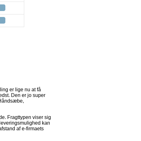
ing er lige nu at få
edst. Den er jo super
 Håndsæbe,
jde. Fragttypen viser sig
e leveringsmulighed kan
afstand af e-firmaets