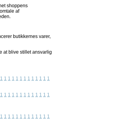
ernet shoppens
 omtale af
eden.
cerer butikkernes varer,
at blive stillet ansvarlig
1
1
1
1
1
1
1
1
1
1
1
1
1
1
1
1
1
1
1
1
1
1
1
1
1
1
1
1
1
1
1
1
1
1
1
1
1
1
1