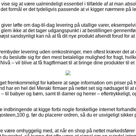
vise sig at være ualmindeligt essentiel i tilfælde af at man abso
d det formål er det tydeligvis passende at vi kigger nærmere på 
r giver løfte om dag-til-dag levering på utallige varer, eksempe
lem ikke at det tager udgangspunkt i at bestillingen gennemfør
højst sandsynligt kan nå at få dit nye produkt afsendt forud for a
rembyder levering uden omkostninger, men oftest kræver det at du
 du beslutte sig for den mest betalelige mulighed for fragt, hvi
ivå – vil blive at få fragtfirmaet til at bringe dine produkter til e
get fremkommeligt for købere at søge information om priser på t
 har en hel del Meraki firmaer på nettet set sig nødsaget til a
– til babyer og børn, samt til damer og herrer – eftertrykkeligt
ve indbringende at kigge forbi nogle forskellige internet forhandl
en,100 g. før du placerer ordren, så du er usvigeligt sikker på a
 være omhyggelig med, at når en shop på nettet markedsfører pr