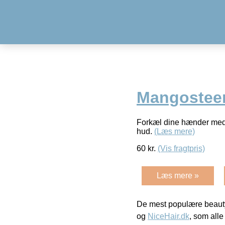
Mangosteen
Forkæl dine hænder med 
hud.
(Læs mere)
60
kr.
(Vis fragtpris)
Læs mere »
De mest populære beauty
og
NiceHair.dk
, som alle 