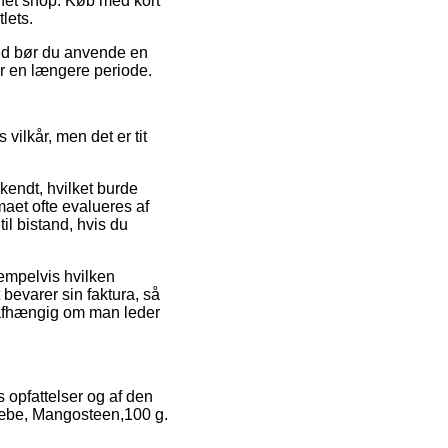
rnet shop. Køb med kort
lets.
hed bør du anvende en
er en længere periode.
ilkår, men det er tit
kendt, hvilket burde
maet ofte evalueres af
l bistand, hvis du
sempelvis hvilken
 bevarer sin faktura, så
uafhængig om man leder
s opfattelser og af den
sæbe, Mangosteen,100 g.