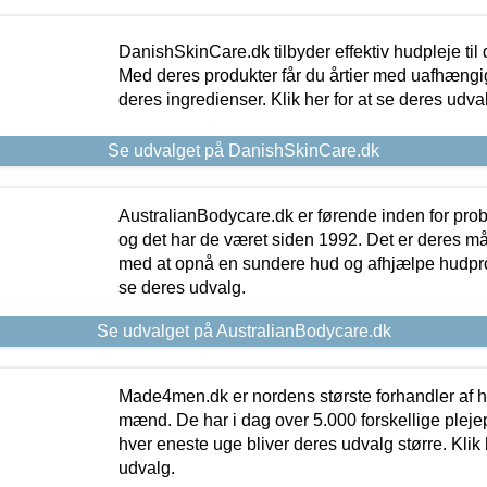
DanishSkinCare.dk tilbyder effektiv hudpleje til
Med deres produkter får du årtier med uafhængi
deres ingredienser. Klik her for at se deres udva
Se udvalget på DanishSkinCare.dk
AustralianBodycare.dk er førende inden for pr
og det har de været siden 1992. Det er deres m
med at opnå en sundere hud og afhjælpe hudprob
se deres udvalg.
Se udvalget på AustralianBodycare.dk
Made4men.dk er nordens største forhandler af hu
mænd. De har i dag over 5.000 forskellige pleje
hver eneste uge bliver deres udvalg større. Klik 
udvalg.