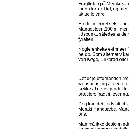
Fragttiden på Meraki kan 
inden for kort tid, og me
aktuelle vare.
En del internet selskabe
Mangosteen,100 g., men g
tidspunkt, således at de 
fyraften.
Nogle enkelte e-firmaer f
beløb. Som alternativ kan
ved Køge, Birkerød eller N
Det er jo efterhånden me
webshops, og af den grund
række af deres produkter 
præstere fragtfri levering.
Dog kan det trods alt bli
Meraki Håndsæbe, Mangoste
pris.
Man må ikke desto mindre