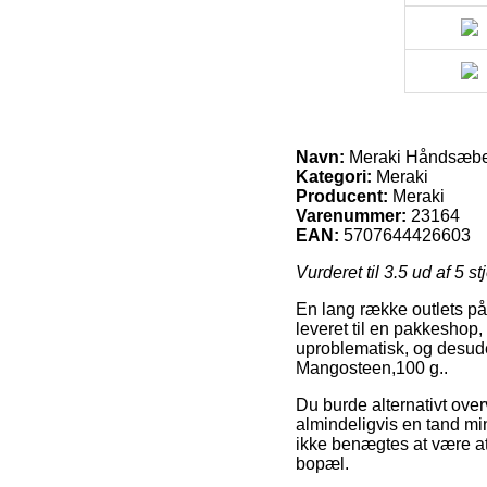
Navn:
Meraki Håndsæbe
Kategori:
Meraki
Producent:
Meraki
Varenummer:
23164
EAN:
5707644426603
Vurderet til
3.5
ud af 5 st
En lang række outlets på 
leveret til en pakkeshop,
uproblematisk, og desud
Mangosteen,100 g..
Du burde alternativt overv
almindeligvis en tand mi
ikke benægtes at være at 
bopæl.