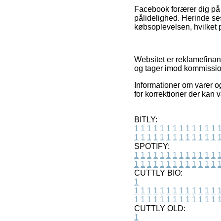
Facebook forærer dig på s
pålidelighed. Herinde ses
købsoplevelsen, hvilket
Websitet er reklamefinan
og tager imod kommissio
Informationer om varer og 
for korrektioner der kan 
BITLY:
1
1
1
1
1
1
1
1
1
1
1
1
1
1
1
1
1
1
1
1
1
1
1
1
1
1
SPOTIFY:
1
1
1
1
1
1
1
1
1
1
1
1
1
1
1
1
1
1
1
1
1
1
1
1
1
1
CUTTLY BIO:
1
1
1
1
1
1
1
1
1
1
1
1
1
1
1
1
1
1
1
1
1
1
1
1
1
1
1
CUTTLY OLD:
1