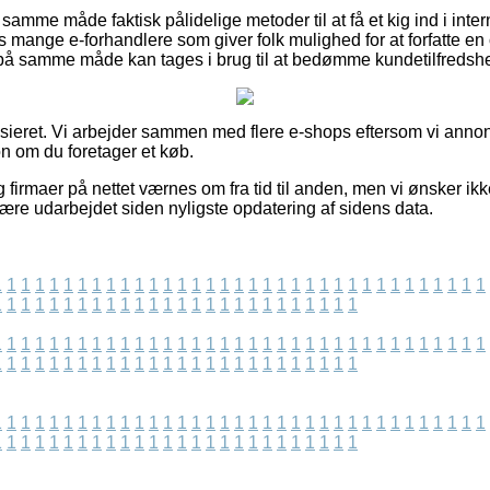
amme måde faktisk pålidelige metoder til at få et kig ind i int
 mange e-forhandlere som giver folk mulighed for at forfatte en
 på samme måde kan tages i brug til at bedømme kundetilfredsh
sieret. Vi arbejder sammen med flere e-shops eftersom vi annon
n om du foretager et køb.
firmaer på nettet værnes om fra tid til anden, men vi ønsker ikke 
være udarbejdet siden nyligste opdatering af sidens data.
1
1
1
1
1
1
1
1
1
1
1
1
1
1
1
1
1
1
1
1
1
1
1
1
1
1
1
1
1
1
1
1
1
1
1
1
1
1
1
1
1
1
1
1
1
1
1
1
1
1
1
1
1
1
1
1
1
1
1
1
1
1
1
1
1
1
1
1
1
1
1
1
1
1
1
1
1
1
1
1
1
1
1
1
1
1
1
1
1
1
1
1
1
1
1
1
1
1
1
1
1
1
1
1
1
1
1
1
1
1
1
1
1
1
1
1
1
1
1
1
1
1
1
1
1
1
1
1
1
1
1
1
1
1
1
1
1
1
1
1
1
1
1
1
1
1
1
1
1
1
1
1
1
1
1
1
1
1
1
1
1
1
1
1
1
1
1
1
1
1
1
1
1
1
1
1
1
1
1
1
1
1
1