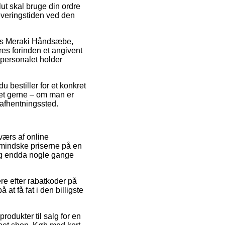
lut skal bruge din ordre
leveringstiden ved den
lvis Meraki Håndsæbe,
es forinden et angivent
t personalet holder
 bestiller for et konkret
lket gerne – om man er
t afhentningssted.
værs af online
t mindske priserne på en
, og endda nogle gange
ere efter rabatkoder på
t få fat i den billigste
odukter til salg for en