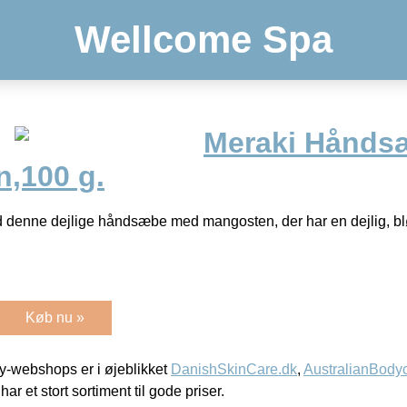
Wellcome Spa
Meraki Hånds
,100 g.
denne dejlige håndsæbe med mangosten, der har en dejlig, bl
Køb nu »
-webshops er i øjeblikket
DanishSkinCare.dk
,
AustralianBody
har et stort sortiment til gode priser.