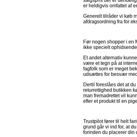
salgspris der er uendelig
er heldigvis omfattet af 
Generelt tilråder vi køb
afdragsordning fra for ek
Før nogen shopper i en Me
ikke specielt ophidsende
Et andet alternativ kunne
være et tegn på at intern
fagfolk som er meget bek
udsættes for besvær med
Dertil foreslåes det at d
returrettighed butikken k
man fremadrettet vil ku
efter et produkt til en pig
Trustpilot fører til helt 
grund går vi ind for, at
forinden du placerer din 