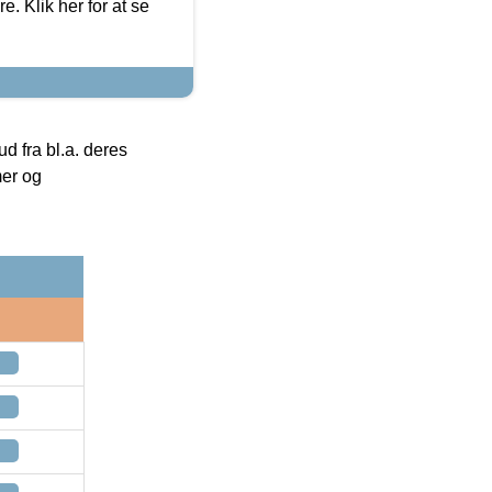
. Klik her for at se
 fra bl.a. deres
mer og