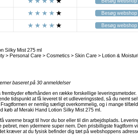
Besøg webshop
Besøg webshop
Besøg webshop
n Silky Mist 275 ml
y > Personal Care > Cosmetics > Skin Care > Lotion & Moistur
jerner baseret på
30
anmeldelser
ets frembyder efterhånden en række forskellige leveringsmetoder.
de tidspunkt at få leveret til et udleveringssted, så du nemt s
. Fragtformen er nemlig særligt overkommelig, og i mange tilfæl
ed køb af Meraki Hand Lotion Silky Mist 275 ml.
å varerne bragt til hvor du bor eller til din arbejdsplads. Lever
pebret, men ydermere super nem. Den prisbilligste fragtform vi
et kræver at du fysisk befinder dig tæt på webshoppens adress