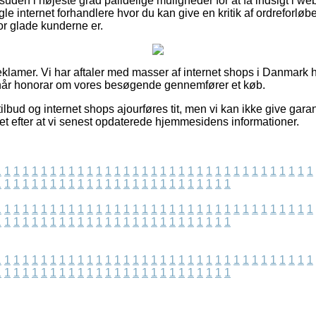
uden i højeste grad pålidelige muligheder for at få indsigt i w
e internet forhandlere hvor du kan give en kritik af ordreforløbe
vor glade kunderne er.
eklamer. Vi har aftaler med masser af internet shops i Danmark h
pnår honorar om vores besøgende gennemfører et køb.
lbud og internet shops ajourføres tit, men vi kan ikke give gara
ret efter at vi senest opdaterede hjemmesidens informationer.
1
1
1
1
1
1
1
1
1
1
1
1
1
1
1
1
1
1
1
1
1
1
1
1
1
1
1
1
1
1
1
1
1
1
1
1
1
1
1
1
1
1
1
1
1
1
1
1
1
1
1
1
1
1
1
1
1
1
1
1
1
1
1
1
1
1
1
1
1
1
1
1
1
1
1
1
1
1
1
1
1
1
1
1
1
1
1
1
1
1
1
1
1
1
1
1
1
1
1
1
1
1
1
1
1
1
1
1
1
1
1
1
1
1
1
1
1
1
1
1
1
1
1
1
1
1
1
1
1
1
1
1
1
1
1
1
1
1
1
1
1
1
1
1
1
1
1
1
1
1
1
1
1
1
1
1
1
1
1
1
1
1
1
1
1
1
1
1
1
1
1
1
1
1
1
1
1
1
1
1
1
1
1