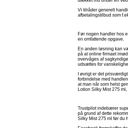
dækket ind under en vedt
Vi tilråder generelt han
afbetalingstilbud som f.e
Før nogen handler hos en
en omfattende opgave.
En anden løsning kan vær
på at online firmaet imød
overvåges af sagkyndige s
udsættes for vanskelighed
I øvrigt er det prisværdi
forbindelse med handlen, 
at man når som helst gem
Lotion Silky Mist 275 ml,
Trustpilot indebærer sup
på grund af dette rekomm
Silky Mist 275 ml før du 