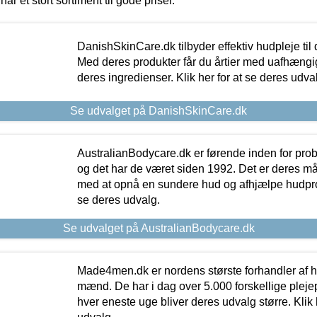
har et stort sortiment til gode priser.
DanishSkinCare.dk tilbyder effektiv hudpleje til
Med deres produkter får du årtier med uafhængi
deres ingredienser. Klik her for at se deres udva
Se udvalget på DanishSkinCare.dk
AustralianBodycare.dk er førende inden for pr
og det har de været siden 1992. Det er deres m
med at opnå en sundere hud og afhjælpe hudprob
se deres udvalg.
Se udvalget på AustralianBodycare.dk
Made4men.dk er nordens største forhandler af hu
mænd. De har i dag over 5.000 forskellige pleje
hver eneste uge bliver deres udvalg større. Klik 