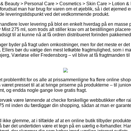
& Beauty > Personal Care > Cosmetics > Skin Care > Lotion & M
l forudsat man har brug for varen om et øjeblik, så i det øjemed 
tede leveringstidspunkt ved det vedkommende produkt.
handlere lover levering på blot en enkelt hverdag på en masse 
ist 275 ml, som trods alt stiller krav om at bestillingen placeres
udsigt til at kunne nå at få ordren distribueret forinden pakkemed
tninger byder på fragt uden omkostninger, men for det meste er d
s. Ellers bør du vælge den mest letkøbte fragtmulighed, som i m
erg, Værløse eller Fredensborg – vil blive at få fragtmanden til a
ret problemfrit for os alle at prissammenligne fra flere online sh
et presset til at at tvinge priserne på produkterne – til juniore
, og endda nogle gange love gratis fragt.
ervæk være lønnende at checke forskellige webbutikker efter r
75 ml inden du færdiggør din shopping, sådan at man er garante
ikke glemme, at i tilfælde af at en online butik tilbyder produkt
 bør det undertiden være et tegn på en uærlig e-forhandler. Hand