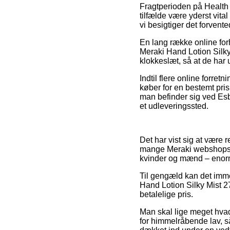
Fragtperioden på Health 
tilfælde være yderst vita
vi besigtiger det forven
En lang række online for
Meraki Hand Lotion Silky M
klokkeslæt, så at de har 
Indtil flere online forre
køber for en bestemt pri
man befinder sig ved Esbj
et udleveringssted.
Det har vist sig at være 
mange Meraki webshops vær
kvinder og mænd – enormt
Til gengæld kan det imm
Hand Lotion Silky Mist 2
betalelige pris.
Man skal lige meget hvad 
for himmelråbende lav, så