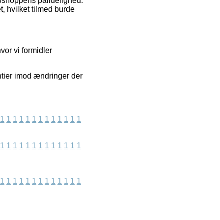
ebshoppens pålidelighed.
t, hvilket tilmed burde
vor vi formidler
ntier imod ændringer der
1
1
1
1
1
1
1
1
1
1
1
1
1
1
1
1
1
1
1
1
1
1
1
1
1
1
1
1
1
1
1
1
1
1
1
1
1
1
1