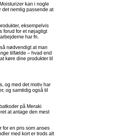
oisturizer kan i nogle
er det nemlig passende at
produkter, eksempelvis
 forud for et nøjagtigt
arbejderne har fri.
et så nødvendigt at man
ange tilfælde – hvad end
t køre dine produkter til
ops, og med det motiv har
r, og samtidig også til
abatkoder på Meraki
ret at antage den mest
er for en pris som anses
ler med kort er trods alt