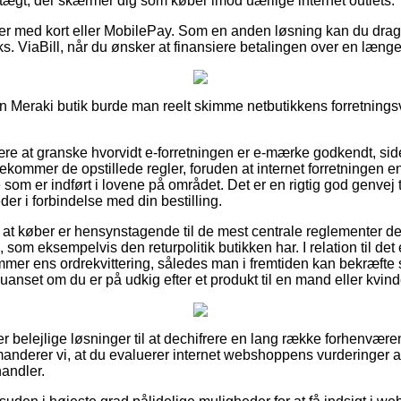
ægt, der skærmer dig som køber imod uærlige internet outlets.
dler med kort eller MobilePay. Som en anden løsning kan du drage
ks. ViaBill, når du ønsker at finansiere betalingen over en læng
 Meraki butik burde man reelt skimme netbutikkens forretningsvi
e at granske hvorvidt e-forretningen er e-mærke godkendt, siden
ekommer de opstillede regler, foruden at internet forretningen 
om er indført i lovene på området. Det er en rigtig god genvej t
er i forbindelse med din bestilling.
gt at køber er hensynstagende til de mest centrale reglementer der
som eksempelvis den returpolitik butikken har. I relation til det 
mer ens ordrekvittering, således man i fremtiden kan bekræfte 
 uanset om du er på udkig efter et produkt til en mand eller kvind
er belejlige løsninger til at dechifrere en lang række forhenvær
anderer vi, at du evaluerer internet webshoppens vurderinger 
handler.