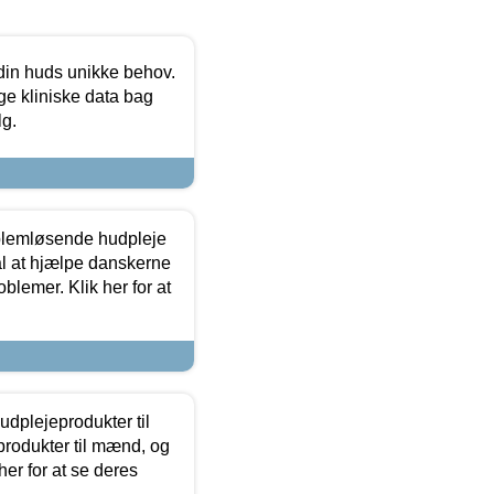
 din huds unikke behov.
ge kliniske data bag
lg.
oblemløsende hudpleje
ål at hjælpe danskerne
lemer. Klik her for at
dplejeprodukter til
produkter til mænd, og
her for at se deres