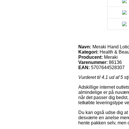
Navn:
Meraki Hand Lotio
Kategori:
Health & Beaut
Producent:
Meraki
Varenummer:
86136
EAN:
5707644528307
Vurderet til
4.1
ud af 5 st
Adskillige internet outl
almindelige er på nuværen
når det passer dig bedst
letkøbte leveringstype v
Du kan også udse dig at f
desværre en anelse mere 
hente pakken selv, men d