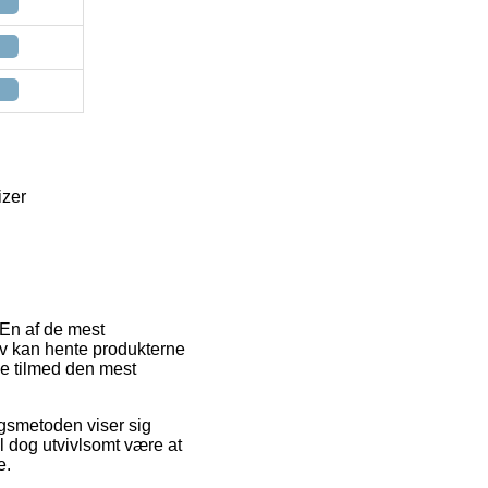
izer
 En af de mest
elv kan hente produkterne
de tilmed den mest
ingsmetoden viser sig
l dog utvivlsomt være at
e.