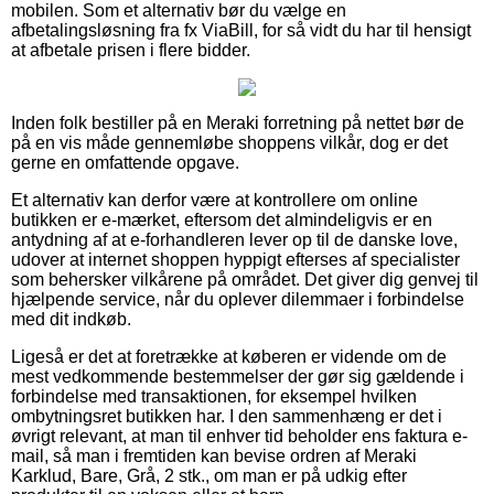
mobilen. Som et alternativ bør du vælge en
afbetalingsløsning fra fx ViaBill, for så vidt du har til hensigt
at afbetale prisen i flere bidder.
Inden folk bestiller på en Meraki forretning på nettet bør de
på en vis måde gennemløbe shoppens vilkår, dog er det
gerne en omfattende opgave.
Et alternativ kan derfor være at kontrollere om online
butikken er e-mærket, eftersom det almindeligvis er en
antydning af at e-forhandleren lever op til de danske love,
udover at internet shoppen hyppigt efterses af specialister
som behersker vilkårene på området. Det giver dig genvej til
hjælpende service, når du oplever dilemmaer i forbindelse
med dit indkøb.
Ligeså er det at foretrække at køberen er vidende om de
mest vedkommende bestemmelser der gør sig gældende i
forbindelse med transaktionen, for eksempel hvilken
ombytningsret butikken har. I den sammenhæng er det i
øvrigt relevant, at man til enhver tid beholder ens faktura e-
mail, så man i fremtiden kan bevise ordren af Meraki
Karklud, Bare, Grå, 2 stk., om man er på udkig efter