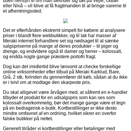
uden hensyn til om man befinder sig tæt på Vejle, Odder
eller Nivå – vil blive at få fragtmanden til at bringe varerne til
et afhentningssted.
Det er efterhånden ekstremt simpelt for købere at analysere
priser i blandt flere webbutikker, og til tak har masser af
Meraki internet forhandlere set sig nødsaget til at sænke
salgspriserne på mange af deres produkter – til piger og
drenge, og endvidere også til damer og herrer – kolossalt,
og endda nogle gange præstere portofri fragt.
Dog kan det imidlertid blive lønsomt at checke forskellige
online virksomheder efter tilbud på Meraki Karklud, Bare,
Grå, 2 stk. forinden du gennemfører dit køb, sådan at du ikke
er i tvivl om at modtage den skarpeste pris.
Du skal alligevel være årvågen med, at såfremt en e-handler
tilbyder et produkt for en udsalgspris som kan ses som
kolossalt overkommelig, bør det mange gange være et tegn
på en bedragerisk e-butik. Kortbestillinger er ikke desto
mindre omfavnet af en ordning, hvilket sikrer en overfor
falske butikker på nettet.
Generelt tilråder vi kortbestillinger eller betalinger med