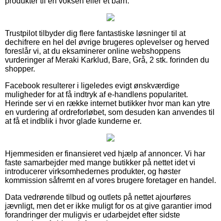
produkter til en voksen eller et barn.
Trustpilot tilbyder dig flere fantastiske løsninger til at
dechifrere en hel del øvrige brugeres oplevelser og herved
foreslår vi, at du eksaminerer online webshoppens
vurderinger af Meraki Karklud, Bare, Grå, 2 stk. forinden du
shopper.
Facebook resulterer i ligeledes evigt ønskværdige
muligheder for at få indtryk af e-handlens popularitet.
Herinde ser vi en række internet butikker hvor man kan ytre
en vurdering af ordreforløbet, som desuden kan anvendes til
at få et indblik i hvor glade kunderne er.
Hjemmesiden er finansieret ved hjælp af annoncer. Vi har
faste samarbejder med mange butikker på nettet idet vi
introducerer virksomhedernes produkter, og høster
kommission såfremt en af vores brugere foretager en handel.
Data vedrørende tilbud og outlets på nettet ajourføres
jævnligt, men det er ikke muligt for os at give garantier imod
forandringer der muligvis er udarbejdet efter sidste