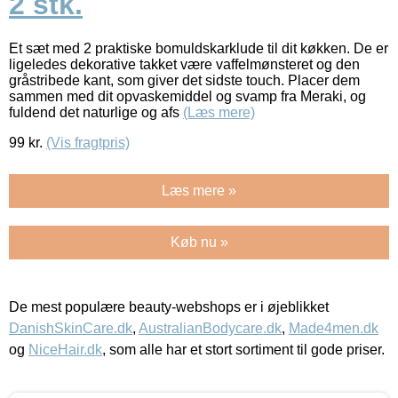
2 stk.
Et sæt med 2 praktiske bomuldskarklude til dit køkken. De er
ligeledes dekorative takket være vaffelmønsteret og den
gråstribede kant, som giver det sidste touch. Placer dem
sammen med dit opvaskemiddel og svamp fra Meraki, og
fuldend det naturlige og afs
(Læs mere)
99
kr.
(Vis fragtpris)
Læs mere »
Køb nu »
De mest populære beauty-webshops er i øjeblikket
DanishSkinCare.dk
,
AustralianBodycare.dk
,
Made4men.dk
og
NiceHair.dk
, som alle har et stort sortiment til gode priser.