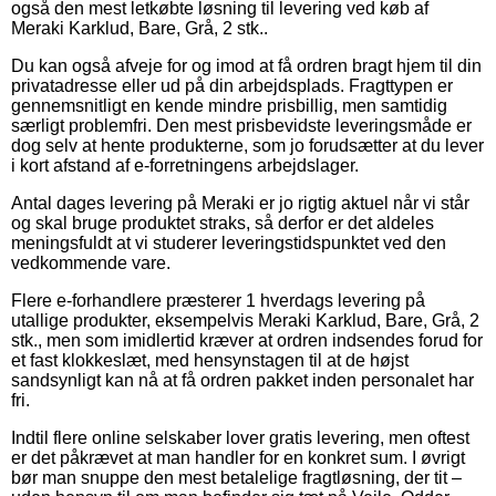
også den mest letkøbte løsning til levering ved køb af
Meraki Karklud, Bare, Grå, 2 stk..
Du kan også afveje for og imod at få ordren bragt hjem til din
privatadresse eller ud på din arbejdsplads. Fragttypen er
gennemsnitligt en kende mindre prisbillig, men samtidig
særligt problemfri. Den mest prisbevidste leveringsmåde er
dog selv at hente produkterne, som jo forudsætter at du lever
i kort afstand af e-forretningens arbejdslager.
Antal dages levering på Meraki er jo rigtig aktuel når vi står
og skal bruge produktet straks, så derfor er det aldeles
meningsfuldt at vi studerer leveringstidspunktet ved den
vedkommende vare.
Flere e-forhandlere præsterer 1 hverdags levering på
utallige produkter, eksempelvis Meraki Karklud, Bare, Grå, 2
stk., men som imidlertid kræver at ordren indsendes forud for
et fast klokkeslæt, med hensynstagen til at de højst
sandsynligt kan nå at få ordren pakket inden personalet har
fri.
Indtil flere online selskaber lover gratis levering, men oftest
er det påkrævet at man handler for en konkret sum. I øvrigt
bør man snuppe den mest betalelige fragtløsning, der tit –