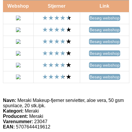
Webshop
Stjerner
Link
Besøg webshop
Besøg webshop
Besøg webshop
Besøg webshop
Besøg webshop
Besøg webshop
Navn:
Meraki Makeup-fjerner servietter, aloe vera, 50 gsm
spunlace, 20 stk./pk.
Kategori:
Meraki
Producent:
Meraki
Varenummer:
23047
EAN:
5707644419612