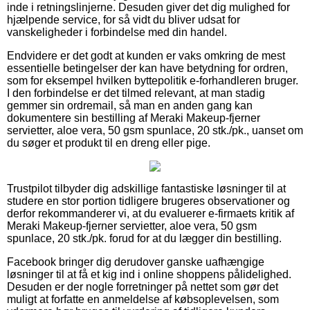
inde i retningslinjerne. Desuden giver det dig mulighed for
hjælpende service, for så vidt du bliver udsat for
vanskeligheder i forbindelse med din handel.
Endvidere er det godt at kunden er vaks omkring de mest
essentielle betingelser der kan have betydning for ordren,
som for eksempel hvilken byttepolitik e-forhandleren bruger.
I den forbindelse er det tilmed relevant, at man stadig
gemmer sin ordremail, så man en anden gang kan
dokumentere sin bestilling af Meraki Makeup-fjerner
servietter, aloe vera, 50 gsm spunlace, 20 stk./pk., uanset om
du søger et produkt til en dreng eller pige.
Trustpilot tilbyder dig adskillige fantastiske løsninger til at
studere en stor portion tidligere brugeres observationer og
derfor rekommanderer vi, at du evaluerer e-firmaets kritik af
Meraki Makeup-fjerner servietter, aloe vera, 50 gsm
spunlace, 20 stk./pk. forud for at du lægger din bestilling.
Facebook bringer dig derudover ganske uafhængige
løsninger til at få et kig ind i online shoppens pålidelighed.
Desuden er der nogle forretninger på nettet som gør det
muligt at forfatte en anmeldelse af købsoplevelsen, som