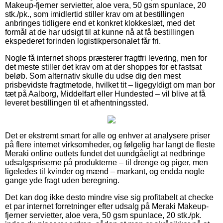
Makeup-fjerner servietter, aloe vera, 50 gsm spunlace, 20
stk./pk., som imidlertid stiller krav om at bestillingen
anbringes tidligere end et konkret klokkeslæt, med det
formål at de har udsigt til at kunne nå at få bestillingen
ekspederet forinden logistikpersonalet får fri.
Nogle få internet shops præsterer fragtfri levering, men for
det meste stiller det krav om at der shoppes for et fastsat
beløb. Som alternativ skulle du udse dig den mest
prisbevidste fragtmetode, hvilket tit – ligegyldigt om man bor
tæt på Aalborg, Middelfart eller Hundested – vil blive at få
leveret bestillingen til et afhentningssted.
Det er ekstremt smart for alle og enhver at analysere priser
på flere internet virksomheder, og følgelig har langt de fleste
Meraki online outlets fundet det uundgåeligt at nedbringe
udsalgspriserne på produkterne – til drenge og piger, men
ligeledes til kvinder og mænd – markant, og endda nogle
gange yde fragt uden beregning.
Det kan dog ikke desto mindre vise sig profitabelt at checke
et par internet forretninger efter udsalg på Meraki Makeup-
fjerner servietter, aloe vera, 50 gsm spunlace, 20 stk./pk.