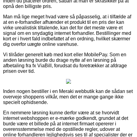
inden du placerer ordren, sådan at man er skråsikker på at
opnå den billigste pris.
Man må lige meget hvad være så påpasselig, at i tilfælde af
at en e-forhandler afhænder et produkt til en pris der kan
virke urealistisk tiltalende, kan det for det meste være et
signal om en snydagtig internet forhandler. Bestillinger med
kort er i hvert fald indbefattet af en ordning, hvilket skærmer
dig overfor uægte online varehuse.
Vi tilråder generelt køb med kort eller MobilePay. Som en
anden løsning burde du drage nytte af en løsning på
afbetaling fra fx ViaBill, forudsat du foretrækker at afdrage
prisen over tid.
Inden nogen bestiller i en Meraki webbutik kan de sådan set
overveje shoppens vilkår, men det er mange gange ikke
specielt ophidsende.
En nemmere løsning kunne derfor være at se hvorvidt
internet webshoppen er e-mærke godkendt, grundet at det
burde være et billede på at internet firmaet opererer i
overensstemmelse med de opstillede regler, udover at
online forhandleren lejlighedsvis ses til af specialister der er