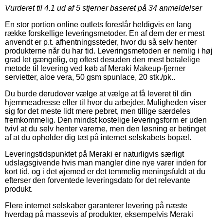
Vurderet til
4.1
ud af 5 stjerner baseret på
34
anmeldelser
En stor portion online outlets foreslår heldigvis en lang
række forskellige leveringsmetoder. En af dem der er mest
anvendt er p.t. afhentningssteder, hvor du så selv henter
produkterne når du har tid. Leveringsmetoden er nemlig i høj
grad let gængelig, og oftest desuden den mest betalelige
metode til levering ved køb af Meraki Makeup-fjerner
servietter, aloe vera, 50 gsm spunlace, 20 stk./pk..
Du burde derudover vælge at vælge at få leveret til din
hjemmeadresse eller til hvor du arbejder. Muligheden viser
sig for det meste lidt mere pebret, men tillige særdeles
fremkommelig. Den mindst kostelige leveringsform er uden
tvivl at du selv henter varerne, men den løsning er betinget
af at du opholder dig tæt på internet selskabets bopæl.
Leveringstidspunktet på Meraki er naturligvis særligt
udslagsgivende hvis man mangler dine nye varer inden for
kort tid, og i det øjemed er det temmelig meningsfuldt at du
efterser den forventede leveringsdato for det relevante
produkt.
Flere internet selskaber garanterer levering på næste
hverdag på massevis af produkter, eksempelvis Meraki