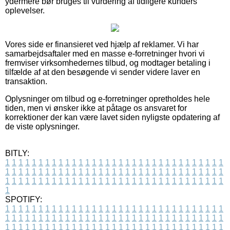
ydermere bør bruges til vurdering af tidligere kunders
oplevelser.
Vores side er finansieret ved hjælp af reklamer. Vi har
samarbejdsaftaler med en masse e-forretninger hvori vi
fremviser virksomhedernes tilbud, og modtager betaling i
tilfælde af at den besøgende vi sender videre laver en
transaktion.
Oplysninger om tilbud og e-forretninger opretholdes hele
tiden, men vi ønsker ikke at påtage os ansvaret for
korrektioner der kan være lavet siden nyligste opdatering af
de viste oplysninger.
BITLY:
1
1
1
1
1
1
1
1
1
1
1
1
1
1
1
1
1
1
1
1
1
1
1
1
1
1
1
1
1
1
1
1
1
1
1
1
1
1
1
1
1
1
1
1
1
1
1
1
1
1
1
1
1
1
1
1
1
1
1
1
1
1
1
1
1
1
1
1
1
1
1
1
1
1
1
1
1
1
1
1
1
1
1
1
1
1
1
1
1
1
1
1
1
1
1
1
1
1
1
1
SPOTIFY:
1
1
1
1
1
1
1
1
1
1
1
1
1
1
1
1
1
1
1
1
1
1
1
1
1
1
1
1
1
1
1
1
1
1
1
1
1
1
1
1
1
1
1
1
1
1
1
1
1
1
1
1
1
1
1
1
1
1
1
1
1
1
1
1
1
1
1
1
1
1
1
1
1
1
1
1
1
1
1
1
1
1
1
1
1
1
1
1
1
1
1
1
1
1
1
1
1
1
1