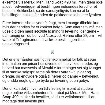
eksempelvis Meraki Men Hand Soap 490 ml., men glem ikke
at det nødvendiggør at bestillingen indsendes forud for et
bestemt klokkeslæt, så de sandsynligvis kan nå at få
bestillingen pakket forinden de pakkeansatte holder fyraften.
Flere internet shops yder fri fragt, men i mange tilfælde kun
hvis der handles for et konkret beløb. Som alternativ må man
udse dig den mest letkøbte løsning til levering, der gerne –
uafhængig om du bor ved Næstved, Rønne eller Skjern – vil
være at få fragtmanden til at køre bestillingen til et
udleveringssted.
Det er efterhånden særligt fremkommeligt for folk at søge
information om priser hos diverse online virksomheder, og
herved har massevis af Meraki e-forretninger set sig tvunget
til at sænke salgspriserne på deres varer – til piger og
drenge, og endvidere også til herrer og damer – betydeligt,
og endda nogle gange byde på levering uden gebyr.
Derfor kan det til hver en tid vise sig lønsomt at studere
nogle online virksomheder efter rabat på Meraki Men Hand
Soap 490 ml. før du bestiller, så du er velinformeret til at
modtage den laveste pris.