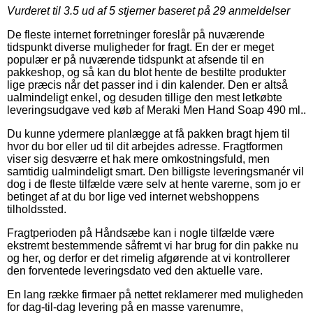
Vurderet til
3.5
ud af 5 stjerner baseret på
29
anmeldelser
De fleste internet forretninger foreslår på nuværende
tidspunkt diverse muligheder for fragt. En der er meget
populær er på nuværende tidspunkt at afsende til en
pakkeshop, og så kan du blot hente de bestilte produkter
lige præcis når det passer ind i din kalender. Den er altså
ualmindeligt enkel, og desuden tillige den mest letkøbte
leveringsudgave ved køb af Meraki Men Hand Soap 490 ml..
Du kunne ydermere planlægge at få pakken bragt hjem til
hvor du bor eller ud til dit arbejdes adresse. Fragtformen
viser sig desværre et hak mere omkostningsfuld, men
samtidig ualmindeligt smart. Den billigste leveringsmanér vil
dog i de fleste tilfælde være selv at hente varerne, som jo er
betinget af at du bor lige ved internet webshoppens
tilholdssted.
Fragtperioden på Håndsæbe kan i nogle tilfælde være
ekstremt bestemmende såfremt vi har brug for din pakke nu
og her, og derfor er det rimelig afgørende at vi kontrollerer
den forventede leveringsdato ved den aktuelle vare.
En lang række firmaer på nettet reklamerer med muligheden
for dag-til-dag levering på en masse varenumre,