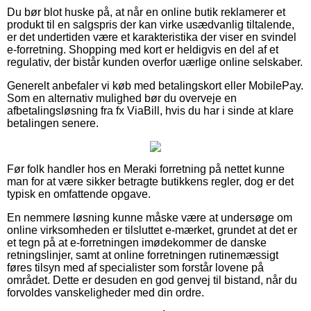
Du bør blot huske på, at når en online butik reklamerer et
produkt til en salgspris der kan virke usædvanlig tiltalende,
er det undertiden være et karakteristika der viser en svindel
e-forretning. Shopping med kort er heldigvis en del af et
regulativ, der bistår kunden overfor uærlige online selskaber.
Generelt anbefaler vi køb med betalingskort eller MobilePay.
Som en alternativ mulighed bør du overveje en
afbetalingsløsning fra fx ViaBill, hvis du har i sinde at klare
betalingen senere.
Før folk handler hos en Meraki forretning på nettet kunne
man for at være sikker betragte butikkens regler, dog er det
typisk en omfattende opgave.
En nemmere løsning kunne måske være at undersøge om
online virksomheden er tilsluttet e-mærket, grundet at det er
et tegn på at e-forretningen imødekommer de danske
retningslinjer, samt at online forretningen rutinemæssigt
føres tilsyn med af specialister som forstår lovene på
området. Dette er desuden en god genvej til bistand, når du
forvoldes vanskeligheder med din ordre.