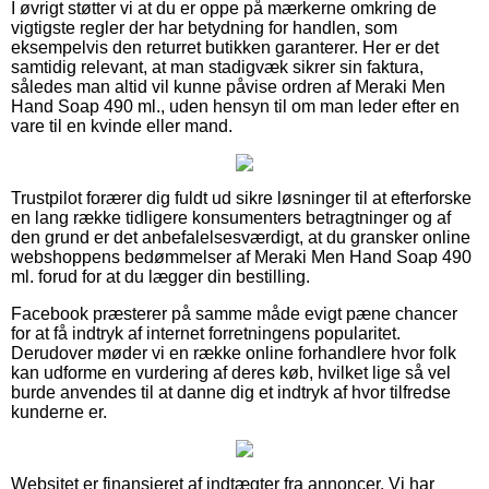
I øvrigt støtter vi at du er oppe på mærkerne omkring de
vigtigste regler der har betydning for handlen, som
eksempelvis den returret butikken garanterer. Her er det
samtidig relevant, at man stadigvæk sikrer sin faktura,
således man altid vil kunne påvise ordren af Meraki Men
Hand Soap 490 ml., uden hensyn til om man leder efter en
vare til en kvinde eller mand.
Trustpilot forærer dig fuldt ud sikre løsninger til at efterforske
en lang række tidligere konsumenters betragtninger og af
den grund er det anbefalelsesværdigt, at du gransker online
webshoppens bedømmelser af Meraki Men Hand Soap 490
ml. forud for at du lægger din bestilling.
Facebook præsterer på samme måde evigt pæne chancer
for at få indtryk af internet forretningens popularitet.
Derudover møder vi en række online forhandlere hvor folk
kan udforme en vurdering af deres køb, hvilket lige så vel
burde anvendes til at danne dig et indtryk af hvor tilfredse
kunderne er.
Websitet er finansieret af indtægter fra annoncer. Vi har