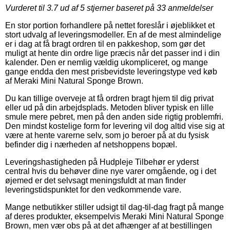
Vurderet til
3.7
ud af 5 stjerner baseret på
33
anmeldelser
En stor portion forhandlere på nettet foreslår i øjeblikket et
stort udvalg af leveringsmodeller. En af de mest almindelige
er i dag at få bragt ordren til en pakkeshop, som gør det
muligt at hente din ordre lige præcis når det passer ind i din
kalender. Den er nemlig vældig ukompliceret, og mange
gange endda den mest prisbevidste leveringstype ved køb
af Meraki Mini Natural Sponge Brown.
Du kan tillige overveje at få ordren bragt hjem til dig privat
eller ud på din arbejdsplads. Metoden bliver typisk en lille
smule mere pebret, men på den anden side rigtig problemfri.
Den mindst kostelige form for levering vil dog altid vise sig at
være at hente varerne selv, som jo beroer på at du fysisk
befinder dig i nærheden af netshoppens bopæl.
Leveringshastigheden på Hudpleje Tilbehør er yderst
central hvis du behøver dine nye varer omgående, og i det
øjemed er det selvsagt meningsfuldt at man finder
leveringstidspunktet for den vedkommende vare.
Mange netbutikker stiller udsigt til dag-til-dag fragt på mange
af deres produkter, eksempelvis Meraki Mini Natural Sponge
Brown, men vær obs på at det afhænger af at bestillingen