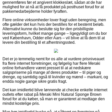
gennemføres før et angivent klokkeslæt, sådan at de har
mulighed for at nå at få produktet på posthuset forud for at
pakkemedarbejderne holder fyraften.
Flere online virksomheder lover fragt uden beregning, men
ofte gælder det kun hvis der bestilles for et bestemt beløb.
Alternativt kunne du beslutte sig for den prisbilligste
leveringsform, hvilket mange gange – ligegyldigt om du bor
ved København, Odder eller Aars – vil blive at få dem til at
levere din bestilling til et afhentningssted.
Det er jo temmelig nemt for os alle at vurdere prisniveauet
fra flere internet forretninger, og følgelig har flere Meraki
online forhandlere været presset til at at nedskære
salgspriserne på mange af deres produkter – til piger og
drenge, og samtidig også til kvinder og mænd – markant, og
endda nogle gange sikre gratis fragt.
Det kan imidlertid blive lønnende at checke enkelte internet
outlets efter rabat på Meraki Mini Natural Sponge Brown
forud for at du køber, så man er garanteret at modtage den
mindst kostelige pris.
Man bør imidlertid huske på, at såfremt en forretning på