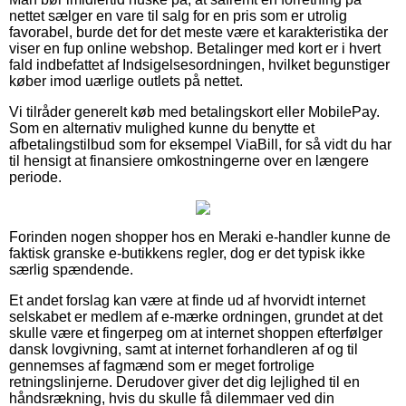
nettet sælger en vare til salg for en pris som er utrolig
favorabel, burde det for det meste være et karakteristika der
viser en fup online webshop. Betalinger med kort er i hvert
fald indbefattet af Indsigelsesordningen, hvilket begunstiger
køber imod uærlige outlets på nettet.
Vi tilråder generelt køb med betalingskort eller MobilePay.
Som en alternativ mulighed kunne du benytte et
afbetalingstilbud som for eksempel ViaBill, for så vidt du har
til hensigt at finansiere omkostningerne over en længere
periode.
Forinden nogen shopper hos en Meraki e-handler kunne de
faktisk granske e-butikkens regler, dog er det typisk ikke
særlig spændende.
Et andet forslag kan være at finde ud af hvorvidt internet
selskabet er medlem af e-mærke ordningen, grundet at det
skulle være et fingerpeg om at internet shoppen efterfølger
dansk lovgivning, samt at internet forhandleren af og til
gennemses af fagmænd som er meget fortrolige
retningslinjerne. Derudover giver det dig lejlighed til en
håndsrækning, hvis du skulle få dilemmaer ved din