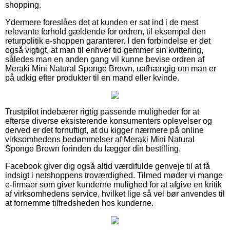
shopping.
Ydermere foreslåes det at kunden er sat ind i de mest
relevante forhold gældende for ordren, til eksempel den
returpolitik e-shoppen garanterer. I den forbindelse er det
også vigtigt, at man til enhver tid gemmer sin kvittering,
således man en anden gang vil kunne bevise ordren af
Meraki Mini Natural Sponge Brown, uafhængig om man er
på udkig efter produkter til en mand eller kvinde.
Trustpilot indebærer rigtig passende muligheder for at
efterse diverse eksisterende konsumenters oplevelser og
derved er det fornuftigt, at du kigger nærmere på online
virksomhedens bedømmelser af Meraki Mini Natural
Sponge Brown forinden du lægger din bestilling.
Facebook giver dig også altid værdifulde genveje til at få
indsigt i netshoppens troværdighed. Tilmed møder vi mange
e-firmaer som giver kunderne mulighed for at afgive en kritik
af virksomhedens service, hvilket lige så vel bør anvendes til
at fornemme tilfredsheden hos kunderne.