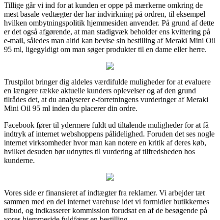
Tillige går vi ind for at kunden er oppe på mærkerne omkring de
mest basale vedtægter der har indvirkning på ordren, til eksempel
hvilken ombytningspolitik hjemmesiden anvender. På grund af dette
er det også afgørende, at man stadigvæk beholder ens kvittering på
e-mail, således man altid kan bevise sin bestilling af Meraki Mini Oil
95 ml, ligegyldigt om man søger produkter til en dame eller herre.
Trustpilot bringer dig aldeles værdifulde muligheder for at evaluere
en længere række aktuelle kunders oplevelser og af den grund
tilrådes det, at du analyserer e-forretningens vurderinger af Meraki
Mini Oil 95 ml inden du placerer din ordre.
Facebook fører til ydermere fuldt ud tiltalende muligheder for at få
indtryk af internet webshoppens pålidelighed. Foruden det ses nogle
internet virksomheder hvor man kan notere en kritik af deres køb,
hvilket desuden bør udnyttes til vurdering af tilfredsheden hos
kunderne.
Vores side er finansieret af indtægter fra reklamer. Vi arbejder tæt
sammen med en del internet varehuse idet vi formidler butikkernes
tilbud, og indkasserer kommission forudsat en af de besøgende på
vores hjemmeside fuldfører en bestilling.