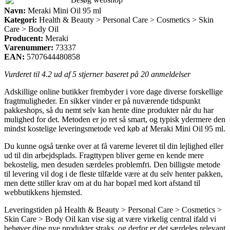
Navn:
Meraki Mini Oil 95 ml
Kategori:
Health & Beauty > Personal Care > Cosmetics > Skin
Care > Body Oil
Producent:
Meraki
Varenummer:
73337
EAN:
5707644480858
Vurderet til
4.2
ud af 5 stjerner baseret på
20
anmeldelser
Adskillige online butikker frembyder i vore dage diverse forskellige
fragtmuligheder. En sikker vinder er på nuværende tidspunkt
pakkeshops, så du nemt selv kan hente dine produkter når du har
mulighed for det. Metoden er jo ret så smart, og typisk ydermere den
mindst kostelige leveringsmetode ved køb af Meraki Mini Oil 95 ml.
Du kunne også tænke over at få varerne leveret til din lejlighed eller
ud til din arbejdsplads. Fragttypen bliver gerne en kende mere
bekostelig, men desuden særdeles problemfri. Den billigste metode
til levering vil dog i de fleste tilfælde være at du selv henter pakken,
men dette stiller krav om at du har bopæl med kort afstand til
webbutikkens hjemsted.
Leveringstiden på Health & Beauty > Personal Care > Cosmetics >
Skin Care > Body Oil kan vise sig at være virkelig central ifald vi
behøver dine nye produkter straks, og derfor er det særdeles relevant