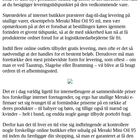
at du besigtiger leveringstidspunktet på den vedkommende vare.
Størstedelen af internet butikker præsterer dag-til-dag levering på
utallige varer, eksempelvis Meraki Mini Oil 95 ml, men vær
opmærksom på at det er forudsat at bestillingen køres igennem
forinden et givent tidspunkt, så at de med sikkerhed kan nå at få
produkterne ordnet forud for at logistikmedarbejderne får fri.
Indtil flere online outlets tilbyder gratis levering, men ofte er det så
nødvendigt at der handles for et bestemt beløb. Derudover må man
foretrække den mest prisbevidste form for levering, som oftest – om
man er ved Taastrup, Slagelse eller Bramming – vil blive at få bragt
ordren til et afhentningssted.
Det er i dag vældig ligetil for internetbrugere at sammenholde priser
hos forskellige internet foretagender, og ergo har utallige Meraki e-
firmaer set sig tvunget til at formindske priserne på en række af
deres produkter – til babyer og børn, og tillige også til mænd og
kvinder – helt i bund, og endda nogle gange tilbyde portofri fragt.
Derfor kan det til hver en tid vise sig indbringende at kontrollere
nogle forskellige online butikker efter udsalg på Meraki Mini Oil 95
ml inden du færdiggør din shopping, så man er garanteret at få den