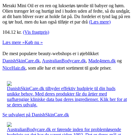
Meraki Mini Oil er en ren og lukseriøs tørolie til babyer og børn.
Olien trænger let og hurtigt ind i huden uden af fedte, så du undgår,
at dit barn bliver svær at holde fat på. Du fordeler et tynd lag på ren
og tør hud, men du kan også tilføje et par drå
(Læs mere)
104.12
kr.
(Vis fragtpris)
Læs mere »
Køb nu »
De mest populære beauty-webshops er i øjeblikket
DanishSkinCare.dk
,
AustralianBodycare.dk
,
Made4men.dk
og
NiceHair.dk
, som alle har et stort sortiment til gode priser.
DanishSkinCare.dk tilbyder effektiv hudpleje til din huds
unikke behov. Med deres produkter får du årtier med
uafhængige kliniske data bag deres ingredienser. Klik her for at
se deres udvalg.
Se udvalget på DanishSkinCare.dk
AustralianBodycare.dk er førende inden for problemløsende
hudpleje og det har de været siden 1992. Det er deres mål at