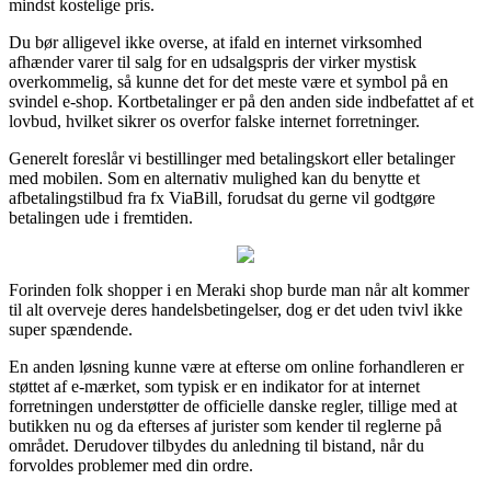
mindst kostelige pris.
Du bør alligevel ikke overse, at ifald en internet virksomhed
afhænder varer til salg for en udsalgspris der virker mystisk
overkommelig, så kunne det for det meste være et symbol på en
svindel e-shop. Kortbetalinger er på den anden side indbefattet af et
lovbud, hvilket sikrer os overfor falske internet forretninger.
Generelt foreslår vi bestillinger med betalingskort eller betalinger
med mobilen. Som en alternativ mulighed kan du benytte et
afbetalingstilbud fra fx ViaBill, forudsat du gerne vil godtgøre
betalingen ude i fremtiden.
Forinden folk shopper i en Meraki shop burde man når alt kommer
til alt overveje deres handelsbetingelser, dog er det uden tvivl ikke
super spændende.
En anden løsning kunne være at efterse om online forhandleren er
støttet af e-mærket, som typisk er en indikator for at internet
forretningen understøtter de officielle danske regler, tillige med at
butikken nu og da efterses af jurister som kender til reglerne på
området. Derudover tilbydes du anledning til bistand, når du
forvoldes problemer med din ordre.