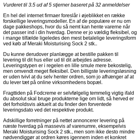
Vurderet til
3.5
ud af 5 stjerner baseret på
32
anmeldelser
En hel del internet firmaer foreslår i øjeblikket en række
forskellige leveringsmodeller. En af de populære er nu om
dage pakkeshops, hvor du så nemt kan hente varerne når
det passer ind i din hverdag. Denne er jo vældig fleksibel, og
i mange tilfælde ligeledes den mest betalelige leveringsform
ved køb af Meraki Moisturising Sock 2 stk..
Du kunne derudover planlægge at bestille pakken til
levering til dit hus eller ud til dit arbejdes adresse.
Leveringstypen er i regelen en lille smule mere bekostelig,
men omvendt meget fleksibel. Den billigste leveringsløsning
er uden tvivl at du selv henter ordren, som jo afhænger af at
du lever tæt på online virksomhedens bopæl.
Fragttiden på Fodcreme er selvfølgelig temmelig vigtig ifald
du absolut skal bruge produkterne lige om lidt, så herved er
det forholdsvis aktuelt at du finder den forventede
leveringsdato ved det respektive produkt.
Adskillige forretninger på nettet annoncerer levering på
næste hverdag på massevis af varenumre, eksempelvis
Meraki Moisturising Sock 2 stk., men som ikke desto mindre
nødvendiggør at ordren køres igennem inden et konkret