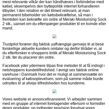
mest relevante vilkår der kan håndhæves i forbindelse med
købet, eksempelvis den byttepolitik internet forhandleren
tilbyder. I den relation er det tilmed relevant, at man
permanent bibeholder sin købsbekræftelse, så man i
fremtiden kan bekræfte sin ordre af Meraki Moisturising Sock
2 stk., uanset om du efterspørger produkter til en kvinde eller
mand.
Trustpilot forærer dig faktisk uafhængige genveje til at bese
forskellige aktuelle kunders omtaler og derfor tilråder vi, at
du efterforsker e-shoppens kritik af Meraki Moisturising Sock
2 stk. før du placerer din ordre.
Facebook yder ydermere tilpas fine metoder til at få indsigt i
netshoppens kundetilfredshed. I øvrigt ses faktisk online
varehuse i Danmark hvor det er muligt at sammensætte en
evaluering af købsoplevelsen, som på samme måde burde
udnyttes til at afveje tilfredsheden hos kunderne.
Vores website er annoncefinansieret. Vi arbejder sammen
med en gruppe af internet foretagender eftersom vi formidler
deres produkter, og indhenter provision forudsat vores