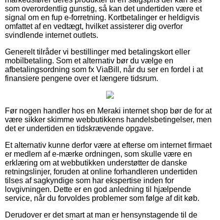
som overordentlig gunstig, så kan det undertiden være et
signal om en fup e-forretning. Kortbetalinger er heldigvis
omfattet af en vedtægt, hvilket assisterer dig overfor
svindlende internet outlets.
Generelt tilråder vi bestillinger med betalingskort eller
mobilbetaling. Som et alternativ bør du vælge en
afbetalingsordning som fx ViaBill, når du ser en fordel i at
finansiere pengene over et længere tidsrum.
Før nogen handler hos en Meraki internet shop bør de for at
være sikker skimme webbutikkens handelsbetingelser, men
det er undertiden en tidskrævende opgave.
Et alternativ kunne derfor være at efterse om internet firmaet
er medlem af e-mærke ordningen, som skulle være en
erklæring om at webbutikken understøtter de danske
retningslinjer, foruden at online forhandleren undertiden
tilses af sagkyndige som har ekspertise inden for
lovgivningen. Dette er en god anledning til hjælpende
service, når du forvoldes problemer som følge af dit køb.
Derudover er det smart at man er hensynstagende til de