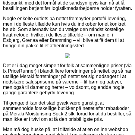
tidspunkt, med det formål at de sandsynligvis kan nå at få
bestillingen betjent før logistikmedarbejderne holder fyraften.
Nogle enkelte outlets på nettet frembyder portofri levering,
men i de fleste tilfælde kun hvis du indkøber for et konkret
beløb. Som alternativ kan du vælge den mindst kostelige
fragtmetode, hvilket i de fleste tilfælde – om man er i
Esbjerg, Grenaa eller Bramming – vil blive at få dem til at
bringe din pakke til et afhentningssted.
Det er i dag meget simpelt for folk at sammenligne priser (via
fx PriceRunner) i blandt flere forretninger på nettet, og så har
utallige Meraki forretninger på nettet set sig nødsaget til at
nedskære salgspriserne på varerne – til børn og babyer,
men også til damer og herrer – voldsomt, og endda nogle
gange garantere gebyrfri levering.
Til gengæld kan det stadigvæk være gunstigt at
sammenholde forskellige butikker på nettet efter rabatkoder
på Meraki Moisturising Sock 2 stk. forud for at du bestiller, så
man ikke er i tvivl om at få den prisbilligste pris.
Man må dog huske på, at i tilfælde af at en online webshop
markedsfører deres produkter til en salgspris der kan ses