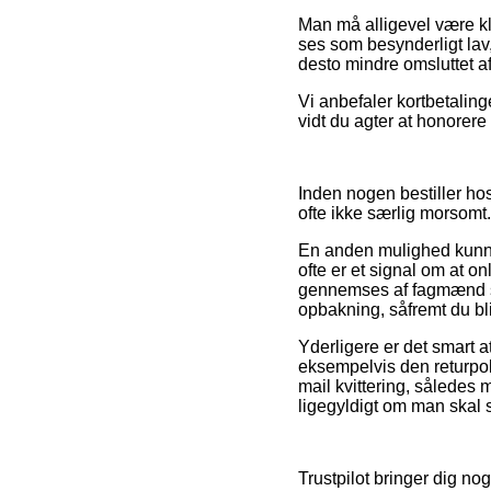
Man må alligevel være kla
ses som besynderligt lav,
desto mindre omsluttet af
Vi anbefaler kortbetaling
vidt du agter at honorer
Inden nogen bestiller hos
ofte ikke særlig morsomt.
En anden mulighed kunne
ofte er et signal om at 
gennemses af fagmænd so
opbakning, såfremt du bl
Yderligere er det smart a
eksempelvis den returpoli
mail kvittering, således 
ligegyldigt om man skal s
Trustpilot bringer dig n