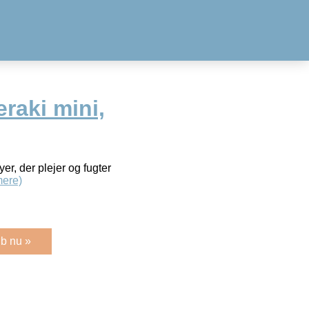
eraki mini,
yer, der plejer og fugter
ere)
b nu »