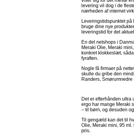
viser sig for det meste 
levering vil dog i de fles
nærheden af internet vi
Leveringstidspunktet på 
bruge dine nye produkter
leveringstid for det aktue
En del netshops i Danma
Meraki Olie, Meraki mini
konkret klokkeslæt, såda
fyraften.
Nogle få firmaer på nettet
skulle du gribe den minds
Randers, Smørumnedre elle
Det er efterhånden ultra 
ergo har mange Meraki sh
– til børn, og desuden o
Til gengæld kan det til h
Olie, Meraki mini, 95 ml.
pris.