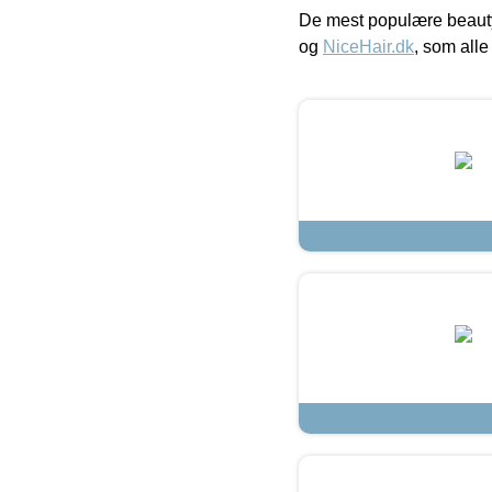
De mest populære beauty
og
NiceHair.dk
, som alle 