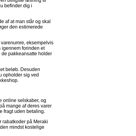
 billigste løsning til
u befinder dig i
e af at man står og skal
søger den estimerede
e varenumre, eksempelvis
s igennem forinden et
en de pakkeansatte holder
slået beløb. Desuden
du opholder sig ved
akkeshop.
re online selskaber, og
 på mange af deres varer
 fragt uden betaling.
ter rabatkoder på Meraki
i den mindst kostelige