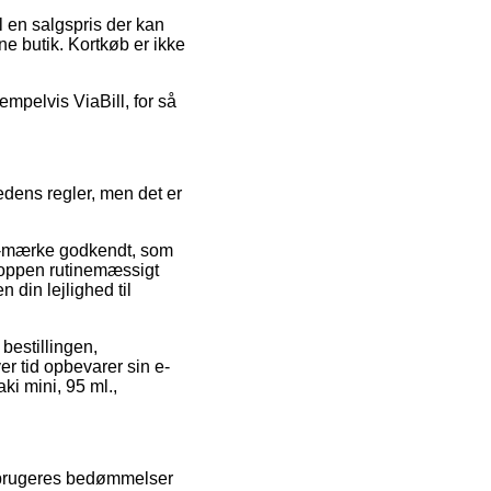
l en salgspris der kan
ne butik. Kortkøb er ikke
empelvis ViaBill, for så
edens regler, men det er
 e-mærke godkendt, som
shoppen rutinemæssigt
din lejlighed til
bestillingen,
er tid opbevarer sin e-
ki mini, 95 ml.,
forbrugeres bedømmelser