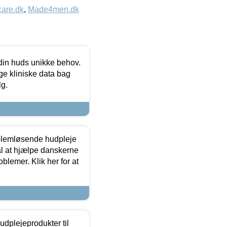
care.dk
,
Made4men.dk
 din huds unikke behov.
ge kliniske data bag
lg.
oblemløsende hudpleje
ål at hjælpe danskerne
lemer. Klik her for at
dplejeprodukter til