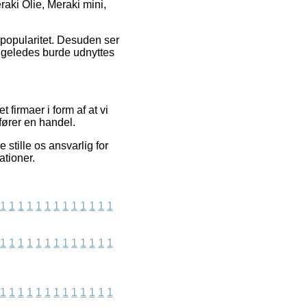
aki Olie, Meraki mini,
 popularitet. Desuden ser
 ligeledes burde udnyttes
 firmaer i form af at vi
fører en handel.
 stille os ansvarlig for
ationer.
1
1
1
1
1
1
1
1
1
1
1
1
1
1
1
1
1
1
1
1
1
1
1
1
1
1
1
1
1
1
1
1
1
1
1
1
1
1
1