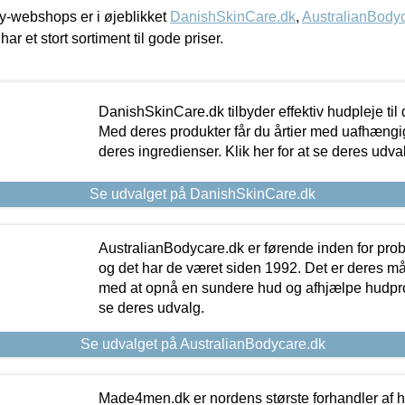
-webshops er i øjeblikket
DanishSkinCare.dk
,
AustralianBody
har et stort sortiment til gode priser.
DanishSkinCare.dk tilbyder effektiv hudpleje til
Med deres produkter får du årtier med uafhængi
deres ingredienser. Klik her for at se deres udva
Se udvalget på DanishSkinCare.dk
AustralianBodycare.dk er førende inden for pr
og det har de været siden 1992. Det er deres m
med at opnå en sundere hud og afhjælpe hudprob
se deres udvalg.
Se udvalget på AustralianBodycare.dk
Made4men.dk er nordens største forhandler af hu