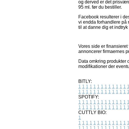
og derved er det prisvær
95 ml. før du bestiller.
Facebook resulterer i de
vi endda forhandlere på n
til at danne dig et indtry
Vores side er finansieret
annoncerer firmaernes pr
Data omkring produkter og
modifikationer der eventu
BITLY:
1
1
1
1
1
1
1
1
1
1
1
1
1
1
1
1
1
1
1
1
1
1
1
1
1
1
SPOTIFY:
1
1
1
1
1
1
1
1
1
1
1
1
1
1
1
1
1
1
1
1
1
1
1
1
1
1
CUTTLY BIO:
1
1
1
1
1
1
1
1
1
1
1
1
1
1
1
1
1
1
1
1
1
1
1
1
1
1
1