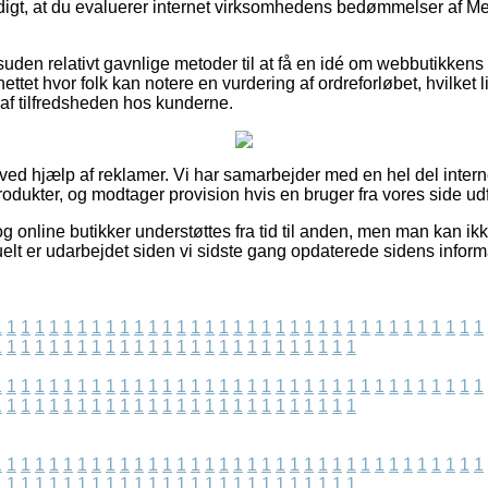
digt, at du evaluerer internet virksomhedens bedømmelser af Mer
suden relativt gavnlige metoder til at få en idé om webbutikkens
ettet hvor folk kan notere en vurdering af ordreforløbet, hvilket
k af tilfredsheden hos kunderne.
 ved hjælp af reklamer. Vi har samarbejder med en hel del internet
odukter, og modtager provision hvis en bruger fra vores side ud
 online butikker understøttes fra tid til anden, men man kan ikke
elt er udarbejdet siden vi sidste gang opdaterede sidens inform
1
1
1
1
1
1
1
1
1
1
1
1
1
1
1
1
1
1
1
1
1
1
1
1
1
1
1
1
1
1
1
1
1
1
1
1
1
1
1
1
1
1
1
1
1
1
1
1
1
1
1
1
1
1
1
1
1
1
1
1
1
1
1
1
1
1
1
1
1
1
1
1
1
1
1
1
1
1
1
1
1
1
1
1
1
1
1
1
1
1
1
1
1
1
1
1
1
1
1
1
1
1
1
1
1
1
1
1
1
1
1
1
1
1
1
1
1
1
1
1
1
1
1
1
1
1
1
1
1
1
1
1
1
1
1
1
1
1
1
1
1
1
1
1
1
1
1
1
1
1
1
1
1
1
1
1
1
1
1
1
1
1
1
1
1
1
1
1
1
1
1
1
1
1
1
1
1
1
1
1
1
1
1