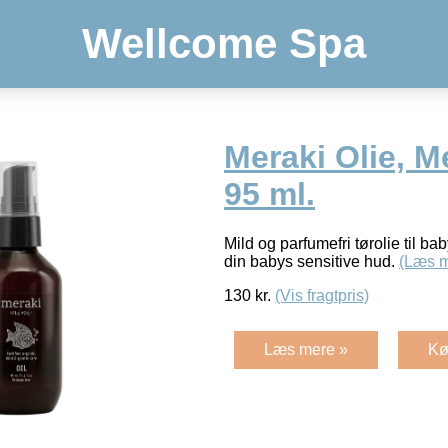
Wellcome Spa
Meraki Olie, M
95 ml.
Mild og parfumefri tørolie til bab
din babys sensitive hud.
(Læs m
130
kr.
(Vis fragtpris)
Læs mere »
Kø