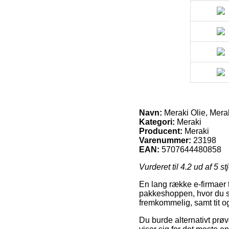
Navn:
Meraki Olie, Merak
Kategori:
Meraki
Producent:
Meraki
Varenummer:
23198
EAN:
5707644480858
Vurderet til
4.2
ud af 5 st
En lang række e-firmaer 
pakkeshoppen, hvor du så
fremkommelig, samt tit og
Du burde alternativt prøve