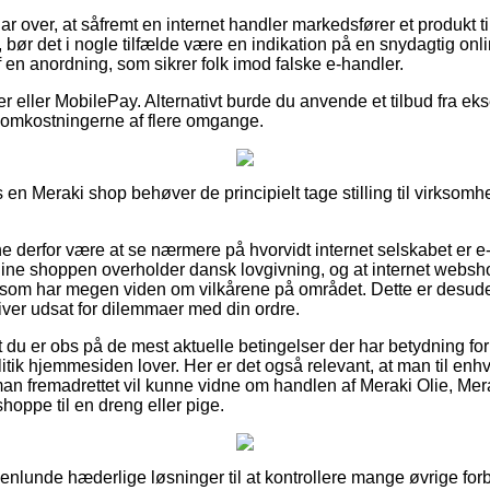
r over, at såfremt en internet handler markedsfører et produkt ti
 bør det i nogle tilfælde være en indikation på en snydagtig onli
 en anordning, som sikrer folk imod falske e-handler.
er eller MobilePay. Alternativt burde du anvende et tilbud fra eks
e omkostningerne af flere omgange.
 en Meraki shop behøver de principielt tage stilling til virksomh
 derfor være at se nærmere på hvorvidt internet selskabet er
online shoppen overholder dansk lovgivning, og at internet web
m har megen viden om vilkårene på området. Dette er desuden 
iver udsat for dilemmaer med din ordre.
t du er obs på de mest aktuelle betingelser der har betydning for 
tik hjemmesiden lover. Her er det også relevant, at man til enhv
man fremadrettet vil kunne vidne om handlen af Meraki Olie, Mera
hoppe til en dreng eller pige.
ogenlunde hæderlige løsninger til at kontrollere mange øvrige 