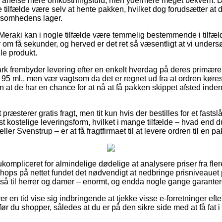
en anelse mere omkostningsfuld, men ydermere meget bekvem. Den
te tilfælde være selv at hente pakken, hvilket dog forudsætter at d
rksomhedens lager.
Meraki kan i nogle tilfælde være temmelig bestemmende i tilfæld
 om få sekunder, og herved er det ret så væsentligt at vi under
lle produkt.
rk frembyder levering efter en enkelt hverdag på deres primær
, 95 ml., men vær vagtsom da det er regnet ud fra at ordren køre
n at de har en chance for at nå at få pakken skippet afsted ind
 præsterer gratis fragt, men tit kun hvis der bestilles for et fast
t kostelige leveringsform, hvilket i mange tilfælde – hvad end 
r Svenstrup – er at få fragtfirmaet til at levere ordren til en p
ukompliceret for almindelige dødelige at analysere priser fra fle
ops på nettet fundet det nødvendigt at nedbringe prisniveauet
gså til herrer og damer – enormt, og endda nogle gange garantere
ver en tid vise sig indbringende at tjekke visse e-forretninger ef
 før du shopper, således at du er på den sikre side med at få fat 