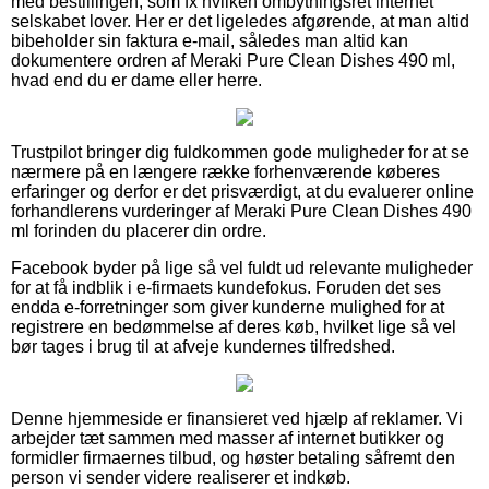
med bestillingen, som fx hvilken ombytningsret internet
selskabet lover. Her er det ligeledes afgørende, at man altid
bibeholder sin faktura e-mail, således man altid kan
dokumentere ordren af Meraki Pure Clean Dishes 490 ml,
hvad end du er dame eller herre.
Trustpilot bringer dig fuldkommen gode muligheder for at se
nærmere på en længere række forhenværende køberes
erfaringer og derfor er det prisværdigt, at du evaluerer online
forhandlerens vurderinger af Meraki Pure Clean Dishes 490
ml forinden du placerer din ordre.
Facebook byder på lige så vel fuldt ud relevante muligheder
for at få indblik i e-firmaets kundefokus. Foruden det ses
endda e-forretninger som giver kunderne mulighed for at
registrere en bedømmelse af deres køb, hvilket lige så vel
bør tages i brug til at afveje kundernes tilfredshed.
Denne hjemmeside er finansieret ved hjælp af reklamer. Vi
arbejder tæt sammen med masser af internet butikker og
formidler firmaernes tilbud, og høster betaling såfremt den
person vi sender videre realiserer et indkøb.