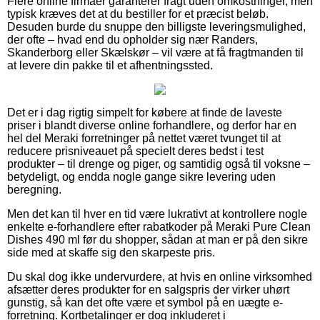
Flere online firmaer garanterer fragt uden omkostninger, men
typisk kræves det at du bestiller for et præcist beløb.
Desuden burde du snuppe den billigste leveringsmulighed,
der ofte – hvad end du opholder sig nær Randers,
Skanderborg eller Skælskør – vil være at få fragtmanden til
at levere din pakke til et afhentningssted.
Det er i dag rigtig simpelt for købere at finde de laveste
priser i blandt diverse online forhandlere, og derfor har en
hel del Meraki forretninger på nettet været tvunget til at
reducere prisniveauet på specielt deres bedst i test
produkter – til drenge og piger, og samtidig også til voksne –
betydeligt, og endda nogle gange sikre levering uden
beregning.
Men det kan til hver en tid være lukrativt at kontrollere nogle
enkelte e-forhandlere efter rabatkoder på Meraki Pure Clean
Dishes 490 ml før du shopper, sådan at man er på den sikre
side med at skaffe sig den skarpeste pris.
Du skal dog ikke undervurdere, at hvis en online virksomhed
afsætter deres produkter for en salgspris der virker uhørt
gunstig, så kan det ofte være et symbol på en uægte e-
forretning. Kortbetalinger er dog inkluderet i