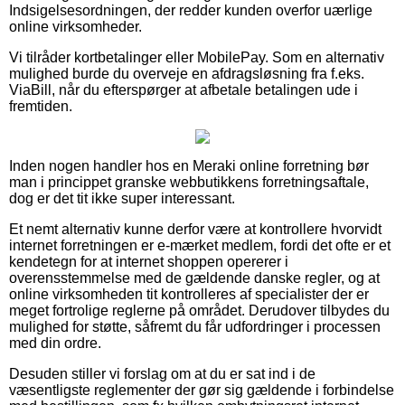
Indsigelsesordningen, der redder kunden overfor uærlige
online virksomheder.
Vi tilråder kortbetalinger eller MobilePay. Som en alternativ
mulighed burde du overveje en afdragsløsning fra f.eks.
ViaBill, når du efterspørger at afbetale betalingen ude i
fremtiden.
Inden nogen handler hos en Meraki online forretning bør
man i princippet granske webbutikkens forretningsaftale,
dog er det tit ikke super interessant.
Et nemt alternativ kunne derfor være at kontrollere hvorvidt
internet forretningen er e-mærket medlem, fordi det ofte er et
kendetegn for at internet shoppen opererer i
overensstemmelse med de gældende danske regler, og at
online virksomheden tit kontrolleres af specialister der er
meget fortrolige reglerne på området. Derudover tilbydes du
mulighed for støtte, såfremt du får udfordringer i processen
med din ordre.
Desuden stiller vi forslag om at du er sat ind i de
væsentligste reglementer der gør sig gældende i forbindelse