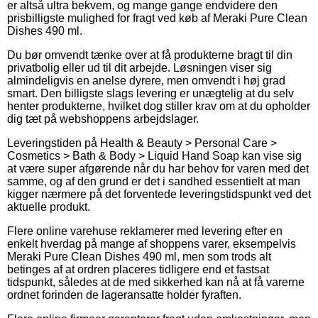
er altså ultra bekvem, og mange gange endvidere den
prisbilligste mulighed for fragt ved køb af Meraki Pure Clean
Dishes 490 ml.
Du bør omvendt tænke over at få produkterne bragt til din
privatbolig eller ud til dit arbejde. Løsningen viser sig
almindeligvis en anelse dyrere, men omvendt i høj grad
smart. Den billigste slags levering er unægtelig at du selv
henter produkterne, hvilket dog stiller krav om at du opholder
dig tæt på webshoppens arbejdslager.
Leveringstiden på Health & Beauty > Personal Care >
Cosmetics > Bath & Body > Liquid Hand Soap kan vise sig
at være super afgørende når du har behov for varen med det
samme, og af den grund er det i sandhed essentielt at man
kigger nærmere på det forventede leveringstidspunkt ved det
aktuelle produkt.
Flere online varehuse reklamerer med levering efter en
enkelt hverdag på mange af shoppens varer, eksempelvis
Meraki Pure Clean Dishes 490 ml, men som trods alt
betinges af at ordren placeres tidligere end et fastsat
tidspunkt, således at de med sikkerhed kan nå at få varerne
ordnet forinden de lageransatte holder fyraften.