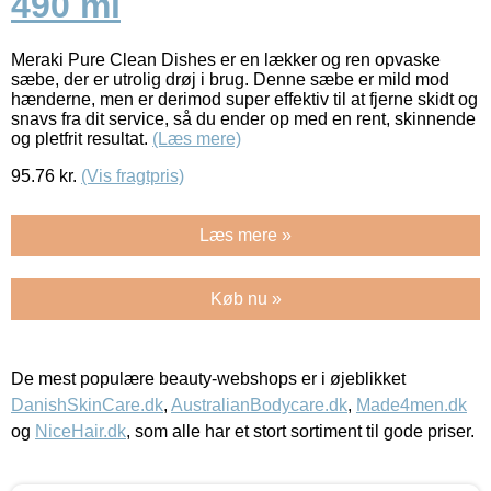
490 ml
Meraki Pure Clean Dishes er en lækker og ren opvaske
sæbe, der er utrolig drøj i brug. Denne sæbe er mild mod
hænderne, men er derimod super effektiv til at fjerne skidt og
snavs fra dit service, så du ender op med en rent, skinnende
og pletfrit resultat.
(Læs mere)
95.76
kr.
(Vis fragtpris)
Læs mere »
Køb nu »
De mest populære beauty-webshops er i øjeblikket
DanishSkinCare.dk
,
AustralianBodycare.dk
,
Made4men.dk
og
NiceHair.dk
, som alle har et stort sortiment til gode priser.