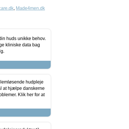
care.dk
,
Made4men.dk
 din huds unikke behov.
ge kliniske data bag
lg.
oblemløsende hudpleje
ål at hjælpe danskerne
lemer. Klik her for at