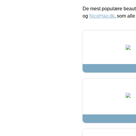
De mest populære beauty
og
NiceHair.dk
, som alle 