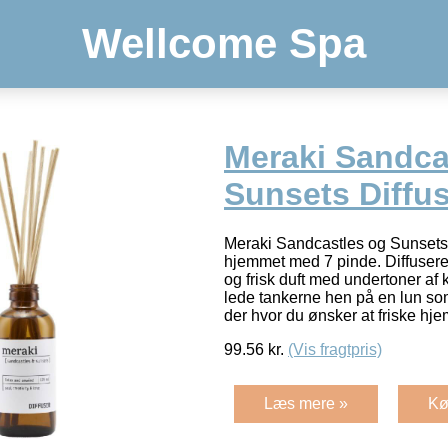
Wellcome Spa
Meraki Sandca
Sunsets Diffus
Meraki Sandcastles og Sunsets Di
hjemmet med 7 pinde. Diffusere
og frisk duft med undertoner af k
lede tankerne hen på en lun s
der hvor du ønsker at friske hj
99.56
kr.
(Vis fragtpris)
Læs mere »
Kø