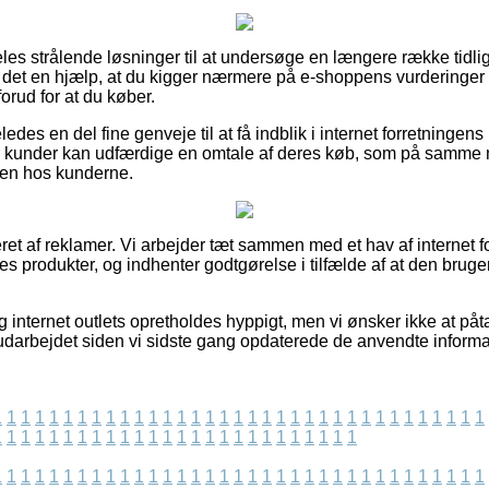
ldeles strålende løsninger til at undersøge en længere række tidl
 det en hjælp, at du kigger nærmere på e-shoppens vurderinger
orud for at du køber.
es en del fine genveje til at få indblik i internet forretningens p
r kunder kan udfærdige en omtale af deres køb, som på samme m
heden hos kunderne.
ret af reklamer. Vi arbejder tæt sammen med et hav af internet f
s produkter, og indhenter godtgørelse i tilfælde af at den bruger
 internet outlets opretholdes hyppigt, men vi ønsker ikke at påt
 udarbejdet siden vi sidste gang opdaterede de anvendte informa
1
1
1
1
1
1
1
1
1
1
1
1
1
1
1
1
1
1
1
1
1
1
1
1
1
1
1
1
1
1
1
1
1
1
1
1
1
1
1
1
1
1
1
1
1
1
1
1
1
1
1
1
1
1
1
1
1
1
1
1
1
1
1
1
1
1
1
1
1
1
1
1
1
1
1
1
1
1
1
1
1
1
1
1
1
1
1
1
1
1
1
1
1
1
1
1