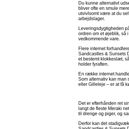
Du kunne alternativt udse
bliver ofte en smule mer
utvivlsomt være at du se
arbejdslager.
Leveringsdygtigheden på
ordren om et øjeblik, så 
vedkommende vare.
Flere internet forhandle
Sandcastles & Sunsets Di
et bestemt klokkeslæt, så
holder fyraften.
En række internet handler
Som alternativ kan man sn
eller Gilleleje – er at få 
Det er efterhånden ret sim
langt de fleste Meraki n
til drenge og piger, og 
Derfor kan det stadigvæk 
Sandcastles & Sunsets Di