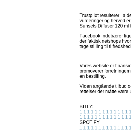
Trustpilot resulterer i a
vurderinger og herved er
Sunsets Diffuser 120 ml f
Facebook indebærer ligeled
der faktisk netshops hvo
tage stilling til tilfreds
Vores website er finansie
promoverer forretningerne
en bestilling.
Viden angående tilbud og
rettelser der måtte være
BITLY:
1
1
1
1
1
1
1
1
1
1
1
1
1
1
1
1
1
1
1
1
1
1
1
1
1
1
SPOTIFY:
1
1
1
1
1
1
1
1
1
1
1
1
1