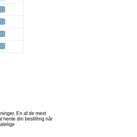
sninger. En af de mest
t hente din bestilling når
alelige