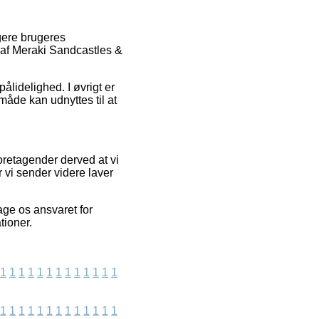
igere brugeres
 af Meraki Sandcastles &
ålidelighed. I øvrigt er
åde kan udnyttes til at
oretagender derved at vi
 vi sender videre laver
age os ansvaret for
tioner.
1
1
1
1
1
1
1
1
1
1
1
1
1
1
1
1
1
1
1
1
1
1
1
1
1
1