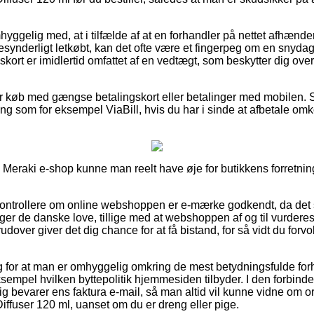
ggelig med, at i tilfælde af at en forhandler på nettet afhænder
esynderligt letkøbt, kan det ofte være et fingerpeg om en snyda
skort er imidlertid omfattet af en vedtægt, som beskytter dig ove
 for køb med gængse betalingskort eller betalinger med mobilen.
ng som for eksempel ViaBill, hvis du har i sinde at afbetale om
Meraki e-shop kunne man reelt have øje for butikkens forretning
t kontrollere om online webshoppen er e-mærke godkendt, da det 
ger de danske love, tillige med at webshoppen af og til vurdere
dover giver det dig chance for at få bistand, for så vidt du for
lag for at man er omhyggelig omkring de mest betydningsfulde fo
ksempel hvilken byttepolitik hjemmesiden tilbyder. I den forbindel
ig bevarer ens faktura e-mail, så man altid vil kunne vidne om o
ffuser 120 ml, uanset om du er dreng eller pige.