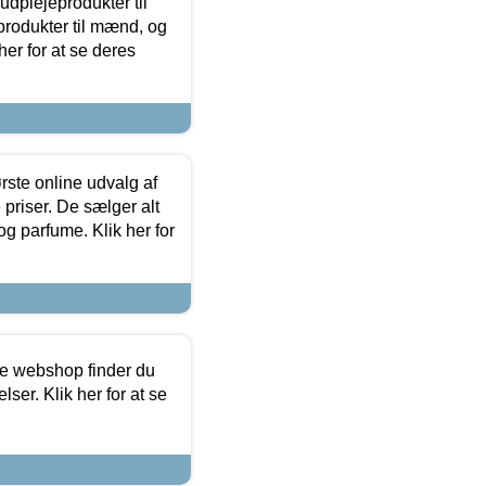
dplejeprodukter til
produkter til mænd, og
her for at se deres
rste online udvalg af
priser. De sælger alt
og parfume. Klik her for
ine webshop finder du
ser. Klik her for at se