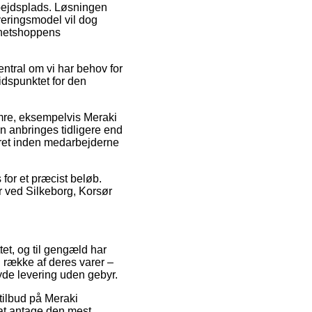
arbejdsplads. Løsningen
veringsmodel vil dog
r netshoppens
tral om vi har behov for
tidspunktet for den
umre, eksempelvis Meraki
n anbringes tidligere end
ueret inden medarbejderne
 for et præcist beløb.
r ved Silkeborg, Korsør
tet, og til gengæld har
 række af deres varer –
yde levering uden gebyr.
 tilbud på Meraki
 at antage den mest