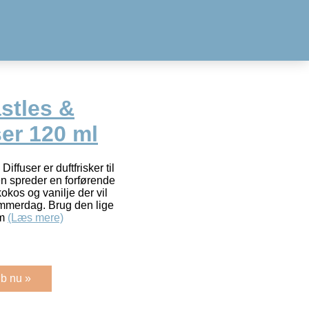
stles &
er 120 ml
ffuser er duftfrisker til
n spreder en forførende
okos og vanilje der vil
ommerdag. Brug den lige
em
(Læs mere)
b nu »