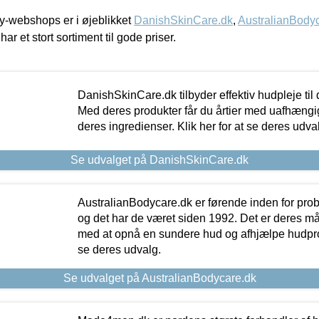
-webshops er i øjeblikket
DanishSkinCare.dk
,
AustralianBody
har et stort sortiment til gode priser.
DanishSkinCare.dk tilbyder effektiv hudpleje til
Med deres produkter får du årtier med uafhængi
deres ingredienser. Klik her for at se deres udva
Se udvalget på DanishSkinCare.dk
AustralianBodycare.dk er førende inden for pr
og det har de været siden 1992. Det er deres m
med at opnå en sundere hud og afhjælpe hudprob
se deres udvalg.
Se udvalget på AustralianBodycare.dk