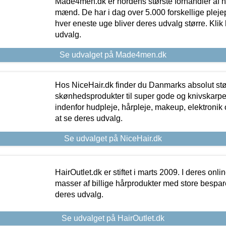
Made4men.dk er nordens største forhandler af hu
mænd. De har i dag over 5.000 forskellige pleje
hver eneste uge bliver deres udvalg større. Klik 
udvalg.
Se udvalget på Made4men.dk
Hos NiceHair.dk finder du Danmarks absolut stø
skønhedsprodukter til super gode og knivskarpe 
indenfor hudpleje, hårpleje, makeup, elektronik 
at se deres udvalg.
Se udvalget på NiceHair.dk
HairOutlet.dk er stiftet i marts 2009. I deres onl
masser af billige hårprodukter med store besparel
deres udvalg.
Se udvalget på HairOutlet.dk