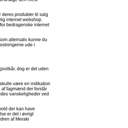
 deres produkter til salg
gtig internet webshop.
rfor bedrageriske internet
 Som alternativ kunne du
kostningerne ude i
svilkår, dog er det uden
skulle være en indikation
s af fagmænd der forstår
voldes vanskeligheder ved
rhold der kan have
se er det i øvrigt
rdren af Meraki