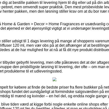
 dig at bestille pakken til levering hjem til dig eller ud på din 
e pebret, men omvendt super praktisk. Den mest prisbevidste le
lv henter pakken, men den løsning stiller krav om at du bor næ
 Home & Garden > Decor > Home Fragrances er usædvanlig cen
i det øjemed er det øjensynligt vigtigt at vi undersøger leverings
re stiller udsigt til 1 dags levering på mange af shoppens varen
ffuser 120 ml, men vær obs på at det afhænger af at bestillinge
ledes at de har mulighed for at nå at få dit nye produkt distrib
 tilbyder gebyrfri levering, men ofte påkræves det at der aftages
uppe den prisbilligste løsning til levering, der ofte – om man e
kørt produkterne til et udleveringssted.
pelt for købere at finde de bedste priser fra flere butikker på net
etshops fundet det uundgåeligt at formindske salgsværdien på en
samtidig til mænd og kvinder – en hel del, og endda nogle gange 
blive tiden værd at kigge forbi nogle enkelte online shops efter
ffuser 120 ml før du bestiller, således at man er skudsikker på