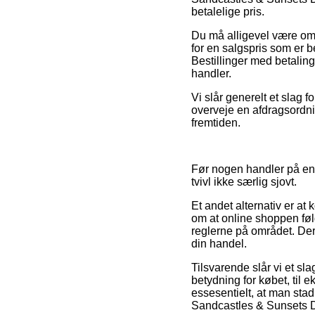
betalelige pris.
Du må alligevel være omhy
for en salgspris som er b
Bestillinger med betaling
handler.
Vi slår generelt et slag
overveje en afdragsordni
fremtiden.
Før nogen handler på en 
tvivl ikke særlig sjovt.
Et andet alternativ er a
om at online shoppen føl
reglerne på området. Deru
din handel.
Tilsvarende slår vi et s
betydning for købet, til e
essesentielt, at man stad
Sandcastles & Sunsets Di