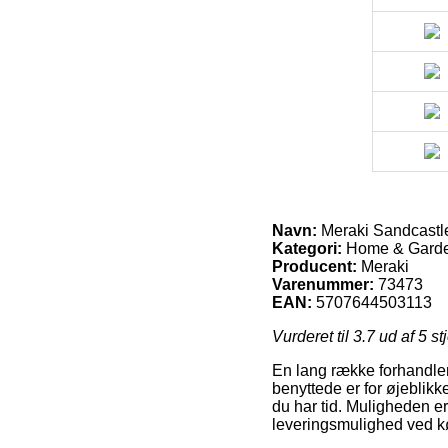
Navn:
Meraki Sandcastle
Kategori:
Home & Garde
Producent:
Meraki
Varenummer:
73473
EAN:
5707644503113
Vurderet til
3.7
ud af 5 st
En lang række forhandlere
benyttede er for øjeblikke
du har tid. Muligheden er
leveringsmulighed ved k