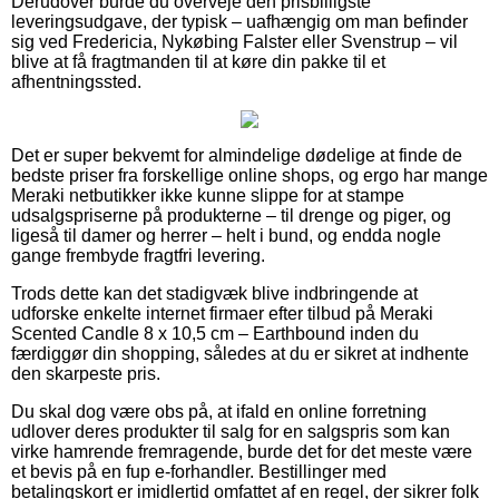
Derudover burde du overveje den prisbilligste
leveringsudgave, der typisk – uafhængig om man befinder
sig ved Fredericia, Nykøbing Falster eller Svenstrup – vil
blive at få fragtmanden til at køre din pakke til et
afhentningssted.
Det er super bekvemt for almindelige dødelige at finde de
bedste priser fra forskellige online shops, og ergo har mange
Meraki netbutikker ikke kunne slippe for at stampe
udsalgspriserne på produkterne – til drenge og piger, og
ligeså til damer og herrer – helt i bund, og endda nogle
gange frembyde fragtfri levering.
Trods dette kan det stadigvæk blive indbringende at
udforske enkelte internet firmaer efter tilbud på Meraki
Scented Candle 8 x 10,5 cm – Earthbound inden du
færdiggør din shopping, således at du er sikret at indhente
den skarpeste pris.
Du skal dog være obs på, at ifald en online forretning
udlover deres produkter til salg for en salgspris som kan
virke hamrende fremragende, burde det for det meste være
et bevis på en fup e-forhandler. Bestillinger med
betalingskort er imidlertid omfattet af en regel, der sikrer folk