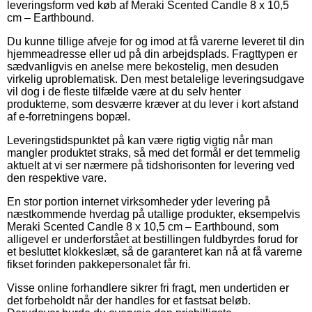
leveringsform ved køb af Meraki Scented Candle 8 x 10,5
cm – Earthbound.
Du kunne tillige afveje for og imod at få varerne leveret til din
hjemmeadresse eller ud på din arbejdsplads. Fragttypen er
sædvanligvis en anelse mere bekostelig, men desuden
virkelig uproblematisk. Den mest betalelige leveringsudgave
vil dog i de fleste tilfælde være at du selv henter
produkterne, som desværre kræver at du lever i kort afstand
af e-forretningens bopæl.
Leveringstidspunktet på kan være rigtig vigtig når man
mangler produktet straks, så med det formål er det temmelig
aktuelt at vi ser nærmere på tidshorisonten for levering ved
den respektive vare.
En stor portion internet virksomheder yder levering på
næstkommende hverdag på utallige produkter, eksempelvis
Meraki Scented Candle 8 x 10,5 cm – Earthbound, som
alligevel er underforstået at bestillingen fuldbyrdes forud for
et besluttet klokkeslæt, så de garanteret kan nå at få varerne
fikset forinden pakkepersonalet får fri.
Visse online forhandlere sikrer fri fragt, men undertiden er
det forbeholdt når der handles for et fastsat beløb.