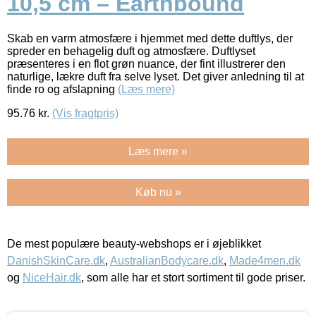
10,5 cm – Earthbound
Skab en varm atmosfære i hjemmet med dette duftlys, der
spreder en behagelig duft og atmosfære. Duftlyset
præsenteres i en flot grøn nuance, der fint illustrerer den
naturlige, lækre duft fra selve lyset. Det giver anledning til at
finde ro og afslapning
(Læs mere)
95.76
kr.
(Vis fragtpris)
Læs mere »
Køb nu »
De mest populære beauty-webshops er i øjeblikket
DanishSkinCare.dk
,
AustralianBodycare.dk
,
Made4men.dk
og
NiceHair.dk
, som alle har et stort sortiment til gode priser.