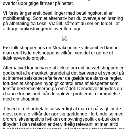
overfor uoprigtige firmaer på nettet.
Vi foreslår generelt bestillinger med betalingskort eller
mobilbetaling. Som et alternativ bør du overveje en løsning
på afbetaling fra f.eks. ViaBill, såfremt du ser en fordel i at
afdrage omkostningerne over flere uger.
Før folk shopper hos en Meraki online virksomhed kunne
man reelt tyde netshoppens vilkår, men det er gerne et
tidskrævende projekt.
Alternativet kunne være at tjekke om online webshoppen er
godkendt af e-mærket, grundet at det bør være et sympol på
at internet selskabet efterlever de gældende danske regler,
foruden at shoppen hyppigt kontrolleres af eksperter som
forstår bestemmelserne på området. Derudover tilbydes du
chance for bistand, når du oplever problemer i forbindelse
med din shopping.
Tilmed er det anbefalelsesværdigt at man er på vagt for de
mest centrale vilkår der gør sig gældende i forbindelse med
ordren, eksempelvis hvilken ombytningspolitik e-butikken
tilbyder. I den relation er det virkelig relevant, at man altid