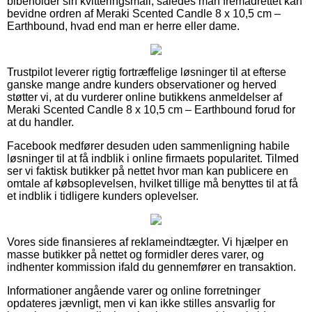
bibeholder sin kvitteringsmail, således man fremadrettet kan
bevidne ordren af Meraki Scented Candle 8 x 10,5 cm –
Earthbound, hvad end man er herre eller dame.
Trustpilot leverer rigtig fortræffelige løsninger til at efterse
ganske mange andre kunders observationer og herved
støtter vi, at du vurderer online butikkens anmeldelser af
Meraki Scented Candle 8 x 10,5 cm – Earthbound forud for
at du handler.
Facebook medfører desuden uden sammenligning habile
løsninger til at få indblik i online firmaets popularitet. Tilmed
ser vi faktisk butikker på nettet hvor man kan publicere en
omtale af købsoplevelsen, hvilket tillige må benyttes til at få
et indblik i tidligere kunders oplevelser.
Vores side finansieres af reklameindtægter. Vi hjælper en
masse butikker på nettet og formidler deres varer, og
indhenter kommission ifald du gennemfører en transaktion.
Informationer angående varer og online forretninger
opdateres jævnligt, men vi kan ikke stilles ansvarlig for