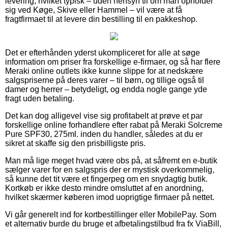
levering, hvilket typisk – uden hensyn til om man opholder
sig ved Køge, Skive eller Hammel – vil være at få
fragtfirmaet til at levere din bestilling til en pakkeshop.
Det er efterhånden yderst ukompliceret for alle at søge
information om priser fra forskellige e-firmaer, og så har flere
Meraki online outlets ikke kunne slippe for at nedskære
salgspriserne på deres varer – til børn, og tillige også til
damer og herrer – betydeligt, og endda nogle gange yde
fragt uden betaling.
Det kan dog alligevel vise sig profitabelt at prøve et par
forskellige online forhandlere efter rabat på Meraki Solcreme
Pure SPF30, 275ml. inden du handler, således at du er
sikret at skaffe sig den prisbilligste pris.
Man må lige meget hvad være obs på, at såfremt en e-butik
sælger varer for en salgspris der er mystisk overkommelig,
så kunne det tit være et fingerpeg om en snydagtig butik.
Kortkøb er ikke desto mindre omsluttet af en anordning,
hvilket skærmer køberen imod uoprigtige firmaer på nettet.
Vi går generelt ind for kortbestillinger eller MobilePay. Som
et alternativ burde du bruge et afbetalingstilbud fra fx ViaBill,