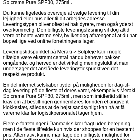
Solcreme Pure SPF30, 275ml..
Du kunne ligeledes overveje at vælge levering til din
lejlighed eller hus eller til dit arbejdes adresse.
Leveringstypen bliver oftest et hak dyrere, men også yderst
overkommelig. Den billigste leveringsløsning vil dog altid
være at hente varerne selv, hvilket dog afhænger af at du har
bopæl lige ved online forretningens lager.
Leveringstidspunktet på Meraki > Solpleje kan i nogle
tilfælde være ekstremt central når du behøver pakken
omgående, og herved er det virkelig meningsfuldt at man
undersøger det anslåede leveringstidspunkt ved det
respektive produkt.
En del internet selskaber byder på muligheden for dag-til-
dag levering på de fleste af deres varer, eksempelvis Meraki
Solcreme Pure SPF30, 275ml., men som imidlertid stiller
krav om at bestillingen gennemføres forinden et angivent
klokkeslæt, således at de højst sandsynligt kan nå at få
varerne klar før logistikpersonalet tager hjem.
Flere e-forretninger i Danmark sikrer fragt uden beregning,
men i de fleste tilfælde kun hvis der shoppes for en bestemt
pris. Alternativt kunne man tage den billigste mulighed for