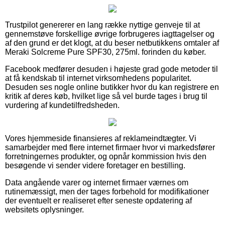
Trustpilot genererer en lang række nyttige genveje til at
gennemstøve forskellige øvrige forbrugeres iagttagelser og
af den grund er det klogt, at du beser netbutikkens omtaler af
Meraki Solcreme Pure SPF30, 275ml. forinden du køber.
Facebook medfører desuden i højeste grad gode metoder til
at få kendskab til internet virksomhedens popularitet.
Desuden ses nogle online butikker hvor du kan registrere en
kritik af deres køb, hvilket lige så vel burde tages i brug til
vurdering af kundetilfredsheden.
Vores hjemmeside finansieres af reklameindtægter. Vi
samarbejder med flere internet firmaer hvor vi markedsfører
forretningernes produkter, og opnår kommission hvis den
besøgende vi sender videre foretager en bestilling.
Data angående varer og internet firmaer værnes om
rutinemæssigt, men der tages forbehold for modifikationer
der eventuelt er realiseret efter seneste opdatering af
websitets oplysninger.