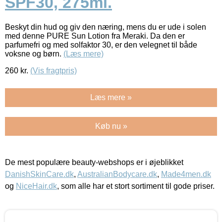
SPF30, 275ml.
Beskyt din hud og giv den næring, mens du er ude i solen
med denne PURE Sun Lotion fra Meraki. Da den er
parfumefri og med solfaktor 30, er den velegnet til både
voksne og børn.
(Læs mere)
260
kr.
(Vis fragtpris)
Læs mere »
Køb nu »
De mest populære beauty-webshops er i øjeblikket
DanishSkinCare.dk
,
AustralianBodycare.dk
,
Made4men.dk
og
NiceHair.dk
, som alle har et stort sortiment til gode priser.