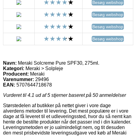
Besøg webshop
Besøg webshop
Besøg webshop
Besøg webshop
Navn:
Meraki Solcreme Pure SPF30, 275ml.
Kategori:
Meraki > Solpleje
Producent:
Meraki
Varenummer:
29496
EAN:
5707644718678
Vurderet til
4.1
ud af 5 stjerner baseret på
50
anmeldelser
Størstedelen af butikker på nettet giver i vore dage
alverdens metoder til levering. Det mest populære er i vore
dage at få leveret til et udleveringssted, hvor du så nemt kan
hente de bestilte produkter når det passer ind i din kalender.
Leveringsmetoden er jo ualmindeligt nem, og tit desuden
den mest prisbevidste leveringsudgave ved køb af Meraki