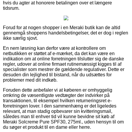
hvis du agter at honorere betalingen over et længere
tidsrum.
Forud for at nogen shopper i en Meraki butik kan de altid
gennemgå shoppens handelsbetingelser, det er dog i reglen
ikke særlig sjovt.
En nem løsning kan derfor være at kontrollere om
netbutikken er støttet af e-mærket, da det kan være en
indikation om at online forretningen tilslutter sig de danske
regler, udover at online firmaet rutinemæssigt kigges til af
specialister som mestrer de gældende regulativer. Dette er
desuden din lejlighed til bistand, når du udsættes for
problemer med dit indkøb.
Foruden dette anbefaler vi at køberen er omhyggelig
omkring de væsentligste vedtægter der indvirker på
transaktionen, til eksempel hvilken returneringsret e-
forretningen lover. I den sammenhæng er det ligeledes
relevant, at man stadig opbevarer sin kvitteringsmail,
således man til enhver tid vil kunne bevidne sit køb af
Meraki Solcreme Pure SPF30, 275ml., uden hensyn til om
du søger et produkt til en dame eller herre.