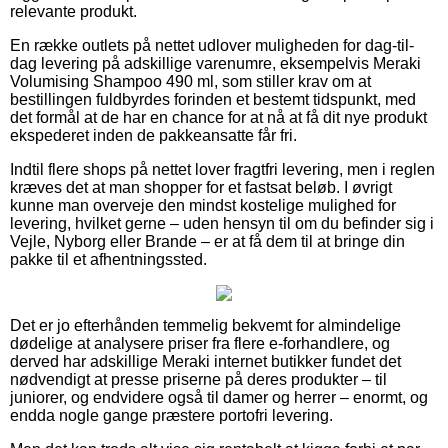
relevante produkt.
En række outlets på nettet udlover muligheden for dag-til-
dag levering på adskillige varenumre, eksempelvis Meraki
Volumising Shampoo 490 ml, som stiller krav om at
bestillingen fuldbyrdes forinden et bestemt tidspunkt, med
det formål at de har en chance for at nå at få dit nye produkt
ekspederet inden de pakkeansatte får fri.
Indtil flere shops på nettet lover fragtfri levering, men i reglen
kræves det at man shopper for et fastsat beløb. I øvrigt
kunne man overveje den mindst kostelige mulighed for
levering, hvilket gerne – uden hensyn til om du befinder sig i
Vejle, Nyborg eller Brande – er at få dem til at bringe din
pakke til et afhentningssted.
Det er jo efterhånden temmelig bekvemt for almindelige
dødelige at analysere priser fra flere e-forhandlere, og
derved har adskillige Meraki internet butikker fundet det
nødvendigt at presse priserne på deres produkter – til
juniorer, og endvidere også til damer og herrer – enormt, og
endda nogle gange præstere portofri levering.