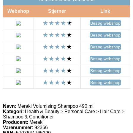
Webshop
Stjerner
Link
Besøg webshop
Besøg webshop
Besøg webshop
Besøg webshop
Besøg webshop
Besøg webshop
Navn:
Meraki Volumising Shampoo 490 ml
Kategori:
Health & Beauty > Personal Care > Hair Care >
Shampoo & Conditioner
Producent:
Meraki
Varenummer:
92366
EAN:
5707644765290