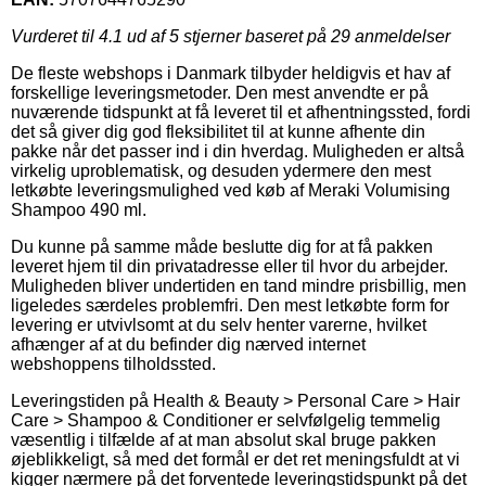
Vurderet til
4.1
ud af 5 stjerner baseret på
29
anmeldelser
De fleste webshops i Danmark tilbyder heldigvis et hav af
forskellige leveringsmetoder. Den mest anvendte er på
nuværende tidspunkt at få leveret til et afhentningssted, fordi
det så giver dig god fleksibilitet til at kunne afhente din
pakke når det passer ind i din hverdag. Muligheden er altså
virkelig uproblematisk, og desuden ydermere den mest
letkøbte leveringsmulighed ved køb af Meraki Volumising
Shampoo 490 ml.
Du kunne på samme måde beslutte dig for at få pakken
leveret hjem til din privatadresse eller til hvor du arbejder.
Muligheden bliver undertiden en tand mindre prisbillig, men
ligeledes særdeles problemfri. Den mest letkøbte form for
levering er utvivlsomt at du selv henter varerne, hvilket
afhænger af at du befinder dig nærved internet
webshoppens tilholdssted.
Leveringstiden på Health & Beauty > Personal Care > Hair
Care > Shampoo & Conditioner er selvfølgelig temmelig
væsentlig i tilfælde af at man absolut skal bruge pakken
øjeblikkeligt, så med det formål er det ret meningsfuldt at vi
kigger nærmere på det forventede leveringstidspunkt på det