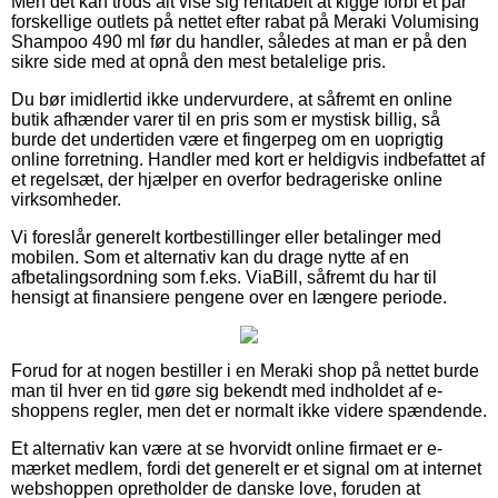
Men det kan trods alt vise sig rentabelt at kigge forbi et par
forskellige outlets på nettet efter rabat på Meraki Volumising
Shampoo 490 ml før du handler, således at man er på den
sikre side med at opnå den mest betalelige pris.
Du bør imidlertid ikke undervurdere, at såfremt en online
butik afhænder varer til en pris som er mystisk billig, så
burde det undertiden være et fingerpeg om en uoprigtig
online forretning. Handler med kort er heldigvis indbefattet af
et regelsæt, der hjælper en overfor bedrageriske online
virksomheder.
Vi foreslår generelt kortbestillinger eller betalinger med
mobilen. Som et alternativ kan du drage nytte af en
afbetalingsordning som f.eks. ViaBill, såfremt du har til
hensigt at finansiere pengene over en længere periode.
Forud for at nogen bestiller i en Meraki shop på nettet burde
man til hver en tid gøre sig bekendt med indholdet af e-
shoppens regler, men det er normalt ikke videre spændende.
Et alternativ kan være at se hvorvidt online firmaet er e-
mærket medlem, fordi det generelt er et signal om at internet
webshoppen opretholder de danske love, foruden at