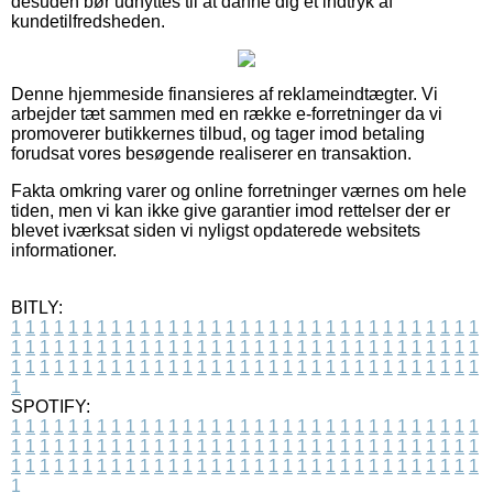
desuden bør udnyttes til at danne dig et indtryk af
kundetilfredsheden.
Denne hjemmeside finansieres af reklameindtægter. Vi
arbejder tæt sammen med en række e-forretninger da vi
promoverer butikkernes tilbud, og tager imod betaling
forudsat vores besøgende realiserer en transaktion.
Fakta omkring varer og online forretninger værnes om hele
tiden, men vi kan ikke give garantier imod rettelser der er
blevet iværksat siden vi nyligst opdaterede websitets
informationer.
BITLY:
1
1
1
1
1
1
1
1
1
1
1
1
1
1
1
1
1
1
1
1
1
1
1
1
1
1
1
1
1
1
1
1
1
1
1
1
1
1
1
1
1
1
1
1
1
1
1
1
1
1
1
1
1
1
1
1
1
1
1
1
1
1
1
1
1
1
1
1
1
1
1
1
1
1
1
1
1
1
1
1
1
1
1
1
1
1
1
1
1
1
1
1
1
1
1
1
1
1
1
1
SPOTIFY:
1
1
1
1
1
1
1
1
1
1
1
1
1
1
1
1
1
1
1
1
1
1
1
1
1
1
1
1
1
1
1
1
1
1
1
1
1
1
1
1
1
1
1
1
1
1
1
1
1
1
1
1
1
1
1
1
1
1
1
1
1
1
1
1
1
1
1
1
1
1
1
1
1
1
1
1
1
1
1
1
1
1
1
1
1
1
1
1
1
1
1
1
1
1
1
1
1
1
1
1