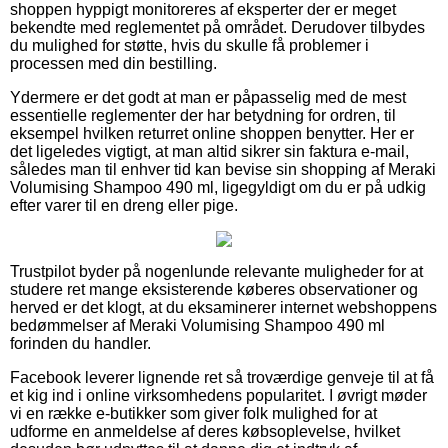
shoppen hyppigt monitoreres af eksperter der er meget
bekendte med reglementet på området. Derudover tilbydes
du mulighed for støtte, hvis du skulle få problemer i
processen med din bestilling.
Ydermere er det godt at man er påpasselig med de mest
essentielle reglementer der har betydning for ordren, til
eksempel hvilken returret online shoppen benytter. Her er
det ligeledes vigtigt, at man altid sikrer sin faktura e-mail,
således man til enhver tid kan bevise sin shopping af Meraki
Volumising Shampoo 490 ml, ligegyldigt om du er på udkig
efter varer til en dreng eller pige.
Trustpilot byder på nogenlunde relevante muligheder for at
studere ret mange eksisterende køberes observationer og
herved er det klogt, at du eksaminerer internet webshoppens
bedømmelser af Meraki Volumising Shampoo 490 ml
forinden du handler.
Facebook leverer lignende ret så troværdige genveje til at få
et kig ind i online virksomhedens popularitet. I øvrigt møder
vi en række e-butikker som giver folk mulighed for at
udforme en anmeldelse af deres købsoplevelse, hvilket