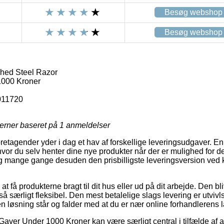
Besøg webshop
Besøg webshop
hed Steel Razor
000 Kroner
011720
jerner baseret på
1
anmeldelser
foretagender yder i dag et hav af forskellige leveringsudgaver. E
vor du selv henter dine nye produkter når der er mulighed for d
og mange gange desuden den prisbilligste leveringsversion ved 
 få produkterne bragt til dit hus eller ud på dit arbejde. Den bl
 særligt fleksibel. Den mest betalelige slags levering er utvivl
n løsning står og falder med at du er nær online forhandlerens l
aver Under 1000 Kroner kan være særligt central i tilfælde af a