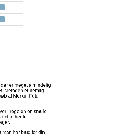
n der er meget almindelig
et. Metoden er nemlig
køb af Merkur Futur
iver i regelen en smule
somt at hente
ager.
t man har brug for din