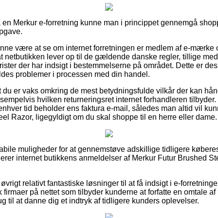
å en Merkur e-forretning kunne man i princippet gennemgå shop
opgave.
nne være at se om internet forretningen er medlem af e-mærke o
at netbutikken lever op til de gældende danske regler, tillige med 
urister der har indsigt i bestemmelserne på området. Dette er de
oldes problemer i processen med din handel.
at du er vaks omkring de mest betydningsfulde vilkår der kan hå
mpelvis hvilken returneringsret internet forhandleren tilbyder. I r
 enhver tid beholder ens faktura e-mail, således man altid vil ku
el Razor, ligegyldigt om du skal shoppe til en herre eller dame.
 habile muligheder for at gennemstøve adskillige tidligere købe
urderer internet butikkens anmeldelser af Merkur Futur Brushed St
vrigt relativt fantastiske løsninger til at få indsigt i e-forretnin
k firmaer på nettet som tilbyder kunderne at forfatte en omtale 
ug til at danne dig et indtryk af tidligere kunders oplevelser.