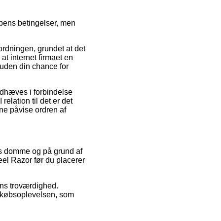
pens betingelser, men
rdningen, grundet at det
at internet firmaet en
suden din chance for
ndhæves i forbindelse
elation til det er det
nne påvise ordren af
res domme og på grund af
eel Razor før du placerer
gens troværdighed.
af købsoplevelsen, som