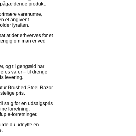
et pågældende produkt.
es primære varenumre,
n et angivent
lder fyraften.
at at der erhverves for et
fhængig om man er ved
er, og til gengæld har
eres varer – til drenge
s levering.
Futur Brushed Steel Razor
telige pris.
il salg for en udsalgspris
ne forretning.
up e-forretninger.
urde du udnytte en
e.