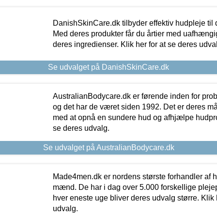
DanishSkinCare.dk tilbyder effektiv hudpleje til
Med deres produkter får du årtier med uafhængi
deres ingredienser. Klik her for at se deres udva
Se udvalget på DanishSkinCare.dk
AustralianBodycare.dk er førende inden for pr
og det har de været siden 1992. Det er deres m
med at opnå en sundere hud og afhjælpe hudprob
se deres udvalg.
Se udvalget på AustralianBodycare.dk
Made4men.dk er nordens største forhandler af hu
mænd. De har i dag over 5.000 forskellige pleje
hver eneste uge bliver deres udvalg større. Klik 
udvalg.