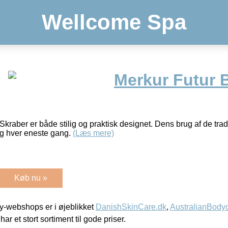
Wellcome Spa
Merkur Futur 
Skraber er både stilig og praktisk designet. Dens brug af de tradi
ng hver eneste gang.
(Læs mere)
Køb nu »
-webshops er i øjeblikket
DanishSkinCare.dk
,
AustralianBody
har et stort sortiment til gode priser.