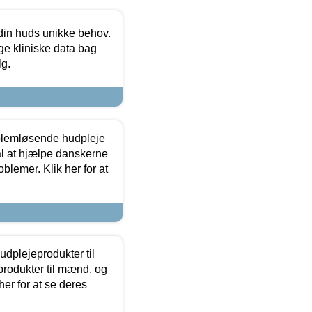
 din huds unikke behov.
ge kliniske data bag
lg.
oblemløsende hudpleje
ål at hjælpe danskerne
lemer. Klik her for at
dplejeprodukter til
produkter til mænd, og
her for at se deres