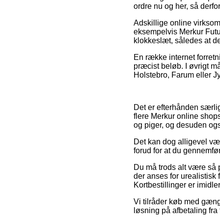
ordre nu og her, så derf
Adskillige online virksom
eksempelvis Merkur Futu
klokkeslæt, således at de
En række internet forretn
præcist beløb. I øvrigt 
Holstebro, Farum eller Jyl
Det er efterhånden særlig
flere Merkur online shops
og piger, og desuden ogs
Det kan dog alligevel væ
forud for at du gennemfør
Du må trods alt være så på
der anses for urealistisk
Kortbestillinger er imidl
Vi tilråder køb med gæng
løsning på afbetaling fra 