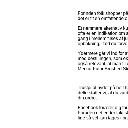
Forinden folk shopper p
det er tit en omfattende 
Et nemmere alternativ ku
ofte er en indikation om 
gang i mellem tilses af j
opbakning, ifald du forv
Ydermere går vi ind for 
med bestillingen, som ekse
også relevant, at man til
Merkur Futur Brushed Ste
Trustpilot byder på helt
dette støtter vi, at du v
din ordre.
Facebook forærer dig for ø
Foruden det er der faktis
lige så vel kan tages i br