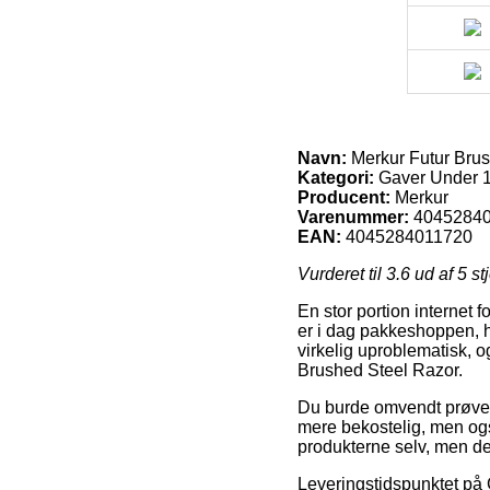
Navn:
Merkur Futur Brus
Kategori:
Gaver Under 1
Producent:
Merkur
Varenummer:
4045284
EAN:
4045284011720
Vurderet til
3.6
ud af 5 st
En stor portion internet 
er i dag pakkeshoppen, h
virkelig uproblematisk, 
Brushed Steel Razor.
Du burde omvendt prøve at
mere bekostelig, men også
produkterne selv, men de
Leveringstidspunktet på G