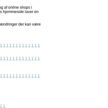
g af online shops i
res hjemmeside laver en
r ændringer der kan være
1
1
1
1
1
1
1
1
1
1
1
1
1
1
1
1
1
1
1
1
1
1
1
1
1
1
1
1
1
1
1
1
1
1
1
1
1
1
1
1
1