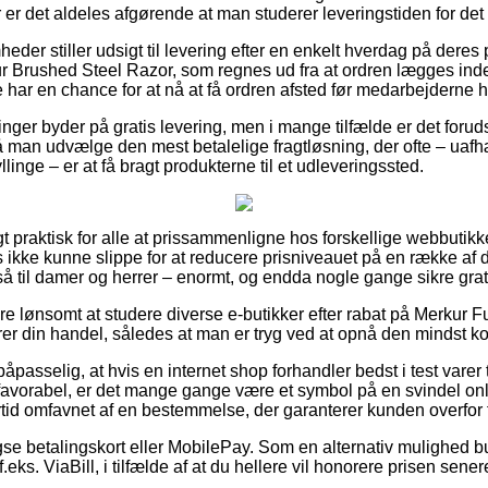
or er det aldeles afgørende at man studerer leveringstiden for d
heder stiller udsigt til levering efter en enkelt hverdag på der
r Brushed Steel Razor, som regnes ud fra at ordren lægges inde
 har en chance for at nå at få ordren afsted før medarbejderne ho
inger byder på gratis levering, men i mange tilfælde er det foruds
må man udvælge den mest betalelige fragtløsning, der ofte – ua
linge – er at få bragt produkterne til et udleveringssted.
t praktisk for alle at prissammenligne hos forskellige webbutikk
 ikke kunne slippe for at reducere prisniveauet på en række af d
å til damer og herrer – enormt, og endda nogle gange sikre grati
re lønsomt at studere diverse e-butikker efter rabat på Merkur 
er din handel, således at man er tryg ved at opnå den mindst kos
passelig, at hvis en internet shop forhandler bedst i test varer t
 favorabel, er det mange gange være et symbol på en svindel onli
ertid omfavnet af en bestemmelse, der garanterer kunden overfor f
se betalingskort eller MobilePay. Som en alternativ mulighed b
f.eks. ViaBill, i tilfælde af at du hellere vil honorere prisen sener