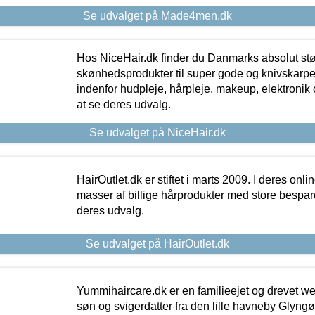
Se udvalget på Made4men.dk
Hos NiceHair.dk finder du Danmarks absolut stø
skønhedsprodukter til super gode og knivskarpe 
indenfor hudpleje, hårpleje, makeup, elektronik 
at se deres udvalg.
Se udvalget på NiceHair.dk
HairOutlet.dk er stiftet i marts 2009. I deres onl
masser af billige hårprodukter med store besparel
deres udvalg.
Se udvalget på HairOutlet.dk
Yummihaircare.dk er en familieejet og drevet we
søn og svigerdatter fra den lille havneby Glyngøre