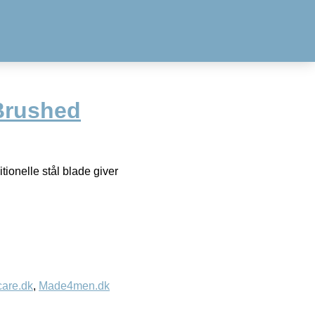
Brushed
tionelle stål blade giver
care.dk
,
Made4men.dk