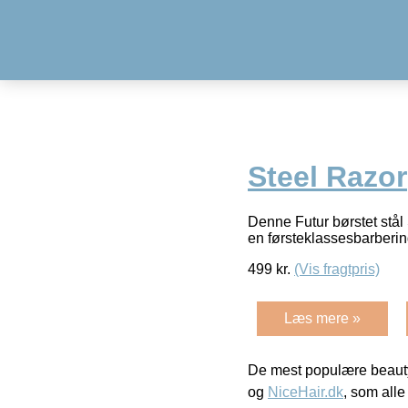
Steel Razor
Denne Futur børstet stål 
en førsteklassesbarberi
499
kr.
(Vis fragtpris)
Læs mere »
De mest populære beauty
og
NiceHair.dk
, som alle 