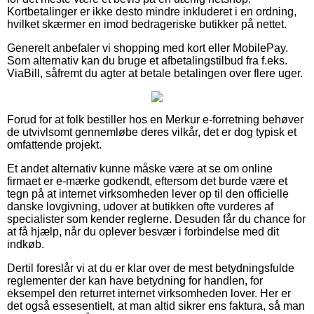
Kortbetalinger er ikke desto mindre inkluderet i en ordning,
hvilket skærmer en imod bedrageriske butikker på nettet.
Generelt anbefaler vi shopping med kort eller MobilePay.
Som alternativ kan du bruge et afbetalingstilbud fra f.eks.
ViaBill, såfremt du agter at betale betalingen over flere uger.
Forud for at folk bestiller hos en Merkur e-forretning behøver
de utvivlsomt gennemløbe deres vilkår, det er dog typisk et
omfattende projekt.
Et andet alternativ kunne måske være at se om online
firmaet er e-mærke godkendt, eftersom det burde være et
tegn på at internet virksomheden lever op til den officielle
danske lovgivning, udover at butikken ofte vurderes af
specialister som kender reglerne. Desuden får du chance for
at få hjælp, når du oplever besvær i forbindelse med dit
indkøb.
Dertil foreslår vi at du er klar over de mest betydningsfulde
reglementer der kan have betydning for handlen, for
eksempel den returret internet virksomheden lover. Her er
det også essesentielt, at man altid sikrer ens faktura, så man