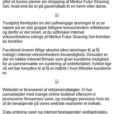
altid vil kunne påvise sin shopping af Merkur Futur Shaving
Set, hvad end du er på gaveindkøb til en herre eller dame.
Trustpilot frembyder en del uafhængige løsninger til at se
nøjere på en stor gruppe tidligere konsumenters reflektioner
og derfor er det smart, at du udforsker internet
virksomhedens ratings af Merkur Futur Shaving Set forinden
du bestiller.
Facebook leverer tillige absolut sikre løsninger til at få
indsigt i internet virksomhedens troværdighed. Desuden er
der en række internet firmaer som giver kunderne mulighed
for at sammensætte en vurdering af ordreforløbet, hvilket lige
så vel bør benyttes til at få et indblik i hvor tilfredse kunderne
er.
Websitet er finansieret af reklameindtægter. Vi har
samarbejder med mange online butikker eftersom vi
promoverer firmaernes varer, og modtager provision hvis en
af de besøgende på vores website realiserer et indkøb.
Data omkring varer og internet foretagender vedligeholdes