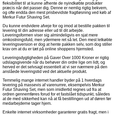
fleksibilitet til at kunne afhente de nyindkøbte produkter
præcis når det passer dig. Denne er nemlig rigtig bekvem,
og ofte endda den mest prisbevidste fragtløsning ved køb af
Merkur Futur Shaving Set.
Du kunne endvidere afveje for og imod at bestille pakken til
levering til din adresse eller ud til dit arbejde.
Leveringsformen viser sig almindeligvis en sjat mere
omkostningsfuld, men ydermere ret så let. Den mest letkøbte
leveringsversion er dog at hente pakken selv, som dog stiller
krav om at du er tæt på online shoppens hjemsted.
Leveringsdygtigheden på Gaver Over 1000 Kroner er rigtig
udslagsgivende når du behøver din ordre lige om lidt, og
herved er det selvsagt essentielt at vi ser nærmere på den
anslåede leveringstid ved det aktuelle produkt.
Temmelig mange internet handler byder på 1 hverdags
levering på massevis af varenumre, eksempelvis Merkur
Futur Shaving Set, men som imidlertid regnes ud fra at
ordren gennemføres forud for et fastslået tidspunkt, således
at de med sikkerhed kan nå at få bestillingen ud af døren før
medarbejderne tager hjem.
Enkelte internet virksomheder garanterer gratis fragt, men i