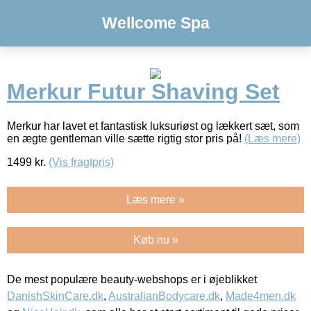
Wellcome Spa
Merkur Futur Shaving Set
Merkur har lavet et fantastisk luksuriøst og lækkert sæt, som
en ægte gentleman ville sætte rigtig stor pris på!
(Læs mere)
1499
kr.
(Vis fragtpris)
Læs mere »
Køb nu »
De mest populære beauty-webshops er i øjeblikket
DanishSkinCare.dk
,
AustralianBodycare.dk
,
Made4men.dk