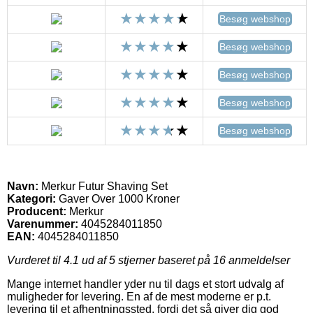
Besøg webshop
Besøg webshop
Besøg webshop
Besøg webshop
Besøg webshop
Navn:
Merkur Futur Shaving Set
Kategori:
Gaver Over 1000 Kroner
Producent:
Merkur
Varenummer:
4045284011850
EAN:
4045284011850
Vurderet til
4.1
ud af 5 stjerner baseret på
16
anmeldelser
Mange internet handler yder nu til dags et stort udvalg af
muligheder for levering. En af de mest moderne er p.t.
levering til et afhentningssted, fordi det så giver dig god