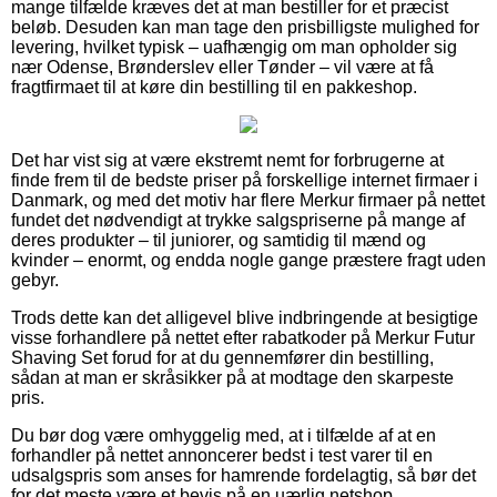
mange tilfælde kræves det at man bestiller for et præcist
beløb. Desuden kan man tage den prisbilligste mulighed for
levering, hvilket typisk – uafhængig om man opholder sig
nær Odense, Brønderslev eller Tønder – vil være at få
fragtfirmaet til at køre din bestilling til en pakkeshop.
Det har vist sig at være ekstremt nemt for forbrugerne at
finde frem til de bedste priser på forskellige internet firmaer i
Danmark, og med det motiv har flere Merkur firmaer på nettet
fundet det nødvendigt at trykke salgspriserne på mange af
deres produkter – til juniorer, og samtidig til mænd og
kvinder – enormt, og endda nogle gange præstere fragt uden
gebyr.
Trods dette kan det alligevel blive indbringende at besigtige
visse forhandlere på nettet efter rabatkoder på Merkur Futur
Shaving Set forud for at du gennemfører din bestilling,
sådan at man er skråsikker på at modtage den skarpeste
pris.
Du bør dog være omhyggelig med, at i tilfælde af at en
forhandler på nettet annoncerer bedst i test varer til en
udsalgspris som anses for hamrende fordelagtig, så bør det
for det meste være et bevis på en uærlig netshop.