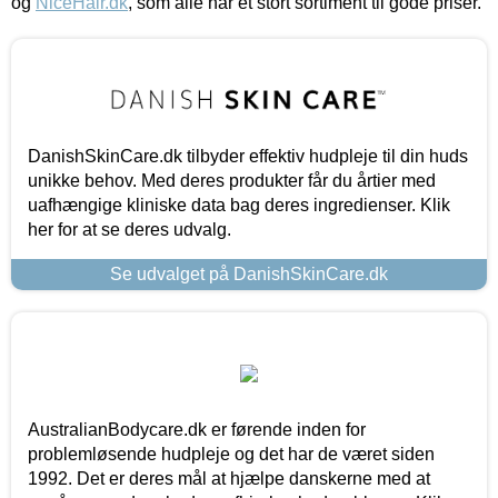
og
NiceHair.dk
, som alle har et stort sortiment til gode priser.
DanishSkinCare.dk tilbyder effektiv hudpleje til din huds
unikke behov. Med deres produkter får du årtier med
uafhængige kliniske data bag deres ingredienser. Klik
her for at se deres udvalg.
Se udvalget på DanishSkinCare.dk
AustralianBodycare.dk er førende inden for
problemløsende hudpleje og det har de været siden
1992. Det er deres mål at hjælpe danskerne med at