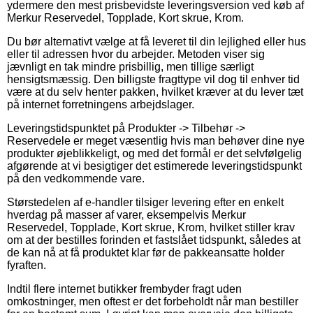
ydermere den mest prisbevidste leveringsversion ved køb af
Merkur Reservedel, Topplade, Kort skrue, Krom.
Du bør alternativt vælge at få leveret til din lejlighed eller hus
eller til adressen hvor du arbejder. Metoden viser sig
jævnligt en tak mindre prisbillig, men tillige særligt
hensigtsmæssig. Den billigste fragttype vil dog til enhver tid
være at du selv henter pakken, hvilket kræver at du lever tæt
på internet forretningens arbejdslager.
Leveringstidspunktet på Produkter -> Tilbehør ->
Reservedele er meget væsentlig hvis man behøver dine nye
produkter øjeblikkeligt, og med det formål er det selvfølgelig
afgørende at vi besigtiger det estimerede leveringstidspunkt
på den vedkommende vare.
Størstedelen af e-handler tilsiger levering efter en enkelt
hverdag på masser af varer, eksempelvis Merkur
Reservedel, Topplade, Kort skrue, Krom, hvilket stiller krav
om at der bestilles forinden et fastslået tidspunkt, således at
de kan nå at få produktet klar før de pakkeansatte holder
fyraften.
Indtil flere internet butikker frembyder fragt uden
omkostninger, men oftest er det forbeholdt når man bestiller