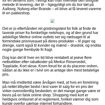
for en bestemt sum. I øvrigt kan man overveje den billigste
metode til levering, der tit – ligegyldigt om du bor tæt på
Aalborg, Nyborg eller Brande – vil blive at få leveret varerne
til en pakkeshop.
Det er jo efterhånden ret gnidningsløst for folk at finde de
laveste priser fra forskellige netshops, og af den grund har
adskillige Merkur online outlets set sig nødsaget til at
formindske prisniveauet på deres produkter – til piger og
drenge, samt også til kvinder og mænd – drastisk, og endda
nogle gange frembyde fri fragt.
Dog kan det til hver en tid blive rentabelt at prøve flere
netbutikker efter rabatkoder på Merkur Reservedel,
Topplade, Kort skrue, Krom forud for at du placerer ordren,
sådan at du ikke er i tvivl om at antage den mest betalelige
pris.
Man må imidlertid være årvågen med, at hvis en forretning
på nettet tilbyder bedst i test varer til salg for en pris der
virker overordentlig beskeden, er det mange gange være et
bevis på en falsk online shop. Shopping med kort er
heldigvis omfavnet af et reglement, hvilket værner dig som
kunde overfor uærlige internet forhandlere.