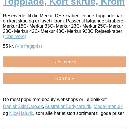
Topplade, Kort skrue, Krom
Reservedel til din Merkur DE-skraber. Denne Topplade har
en kort skue og er lavet i krom. Passer til følgende skrabere:-
Merkur 15C- Merkur 33C- Merkur 23C- Merkur 25C- Merkur
23C- Merkur 42C- Merkur 43C- Merkur 933C Rejseskraber
(Læs mere)
55
kr.
(Vis fragtpris)
Læs mere »
Køb nu »
De mest populære beauty-webshops er i øjeblikket
DanishSkinCare.dk
,
AustralianBodycare.dk
,
Made4men.dk
og
NiceHair.dk
, som alle har et stort sortiment til gode priser.