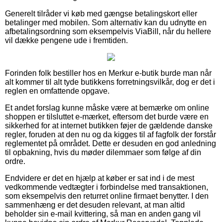
Generelt tilråder vi køb med gængse betalingskort eller
betalinger med mobilen. Som alternativ kan du udnytte en
afbetalingsordning som eksempelvis ViaBill, når du hellere
vil dække pengene ude i fremtiden.
Forinden folk bestiller hos en Merkur e-butik burde man når
alt kommer til alt tyde butikkens forretningsvilkår, dog er det i
reglen en omfattende opgave.
Et andet forslag kunne måske være at bemærke om online
shoppen er tilsluttet e-mærket, eftersom det burde være en
sikkerhed for at internet butikken føjer de gældende danske
regler, foruden at den nu og da kigges til af fagfolk der forstår
reglementet på området. Dette er desuden en god anledning
til opbakning, hvis du møder dilemmaer som følge af din
ordre.
Endvidere er det en hjælp at køber er sat ind i de mest
vedkommende vedtægter i forbindelse med transaktionen,
som eksempelvis den returret online firmaet benytter. I den
sammenhæng er det desuden relevant, at man altid
beholder sin e-mail kvittering, så man en anden gang vil