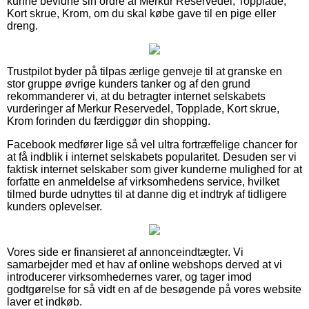
kunne bevidne sin ordre af Merkur Reservedel, Topplade,
Kort skrue, Krom, om du skal købe gave til en pige eller
dreng.
Trustpilot byder på tilpas ærlige genveje til at granske en
stor gruppe øvrige kunders tanker og af den grund
rekommanderer vi, at du betragter internet selskabets
vurderinger af Merkur Reservedel, Topplade, Kort skrue,
Krom forinden du færdiggør din shopping.
Facebook medfører lige så vel ultra fortræffelige chancer for
at få indblik i internet selskabets popularitet. Desuden ser vi
faktisk internet selskaber som giver kunderne mulighed for at
forfatte en anmeldelse af virksomhedens service, hvilket
tilmed burde udnyttes til at danne dig et indtryk af tidligere
kunders oplevelser.
Vores side er finansieret af annonceindtægter. Vi
samarbejder med et hav af online webshops derved at vi
introducerer virksomhedernes varer, og tager imod
godtgørelse for så vidt en af de besøgende på vores website
laver et indkøb.