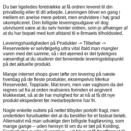
Du bør ligeledes foretrække at få ordren leveret til din
privatbolig eller til dit arbejde. Løsningen bliver en gang i
mellem en anelse mere pebret, men endvidere i høj grad
ukompliceret. Den billigste leveringsudgave vil dog
utvivlsomt være at du selv henter ordren, som jo afhænger af
at du har bopæl med kort afstand til e-firmaets tilholdssted.
Leveringshastigheden på Produkter -> Tilbehør ->
Reservedele er selvfølgelig ultra vital ifald man mangler
varen med det samme, så i det øjemed er det tydeligvis
væsentligt at du studerer det forventede leveringstidspunkt
på det aktuelle produkt.
Mange internet shops giver løfte om levering på næste
hverdag på de fleste produkter, eksempelvis Merkur
Reservedel, Topplade, Mat krom, men vær vagtsom da det
regnes ud fra at orden realiseres forinden et angivent
klokkeslæt, så at de har mulighed for at nå at få dit nye
produkt ekspederet før medarbejderne har fri.
Nogle enkelte outlets på nettet tilbyder portofri fragt, men
undertiden forudsætter det at du bestiller for et fastsat beløb.
Alternativt må man udvælge den billigste fragtløsning, som
mange gange – uden hensyn til om du er tæt på Kolding,