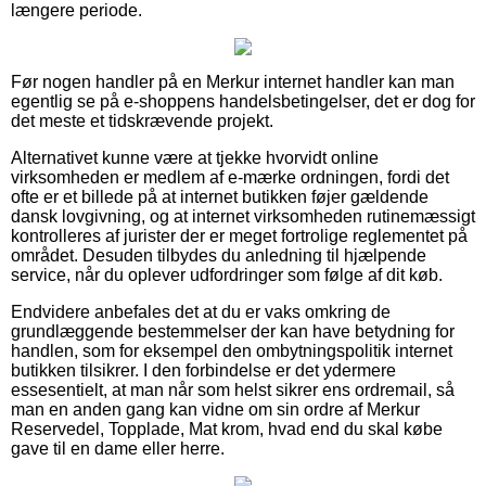
længere periode.
Før nogen handler på en Merkur internet handler kan man
egentlig se på e-shoppens handelsbetingelser, det er dog for
det meste et tidskrævende projekt.
Alternativet kunne være at tjekke hvorvidt online
virksomheden er medlem af e-mærke ordningen, fordi det
ofte er et billede på at internet butikken føjer gældende
dansk lovgivning, og at internet virksomheden rutinemæssigt
kontrolleres af jurister der er meget fortrolige reglementet på
området. Desuden tilbydes du anledning til hjælpende
service, når du oplever udfordringer som følge af dit køb.
Endvidere anbefales det at du er vaks omkring de
grundlæggende bestemmelser der kan have betydning for
handlen, som for eksempel den ombytningspolitik internet
butikken tilsikrer. I den forbindelse er det ydermere
essesentielt, at man når som helst sikrer ens ordremail, så
man en anden gang kan vidne om sin ordre af Merkur
Reservedel, Topplade, Mat krom, hvad end du skal købe
gave til en dame eller herre.