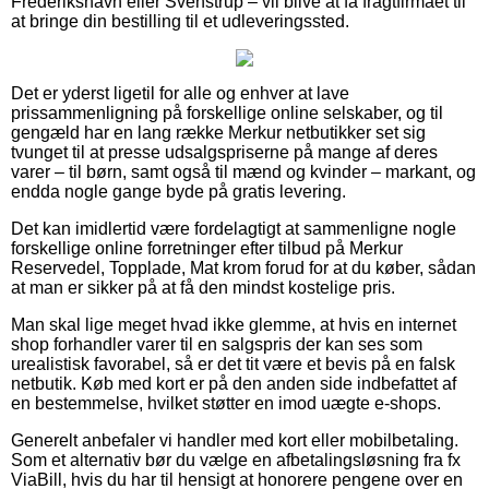
Frederikshavn eller Svenstrup – vil blive at få fragtfirmaet til
at bringe din bestilling til et udleveringssted.
Det er yderst ligetil for alle og enhver at lave
prissammenligning på forskellige online selskaber, og til
gengæld har en lang række Merkur netbutikker set sig
tvunget til at presse udsalgspriserne på mange af deres
varer – til børn, samt også til mænd og kvinder – markant, og
endda nogle gange byde på gratis levering.
Det kan imidlertid være fordelagtigt at sammenligne nogle
forskellige online forretninger efter tilbud på Merkur
Reservedel, Topplade, Mat krom forud for at du køber, sådan
at man er sikker på at få den mindst kostelige pris.
Man skal lige meget hvad ikke glemme, at hvis en internet
shop forhandler varer til en salgspris der kan ses som
urealistisk favorabel, så er det tit være et bevis på en falsk
netbutik. Køb med kort er på den anden side indbefattet af
en bestemmelse, hvilket støtter en imod uægte e-shops.
Generelt anbefaler vi handler med kort eller mobilbetaling.
Som et alternativ bør du vælge en afbetalingsløsning fra fx
ViaBill, hvis du har til hensigt at honorere pengene over en