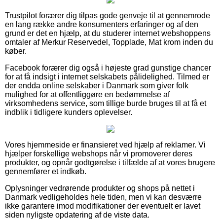
Trustpilot forærer dig tilpas gode genveje til at gennemrode
en lang række andre konsumenters erfaringer og af den
grund er det en hjælp, at du studerer internet webshoppens
omtaler af Merkur Reservedel, Topplade, Mat krom inden du
køber.
Facebook forærer dig også i højeste grad gunstige chancer
for at få indsigt i internet selskabets pålidelighed. Tilmed er
der endda online selskaber i Danmark som giver folk
mulighed for at offentliggøre en bedømmelse af
virksomhedens service, som tillige burde bruges til at få et
indblik i tidligere kunders oplevelser.
Vores hjemmeside er finansieret ved hjælp af reklamer. Vi
hjælper forskellige webshops når vi promoverer deres
produkter, og opnår godtgørelse i tilfælde af at vores brugere
gennemfører et indkøb.
Oplysninger vedrørende produkter og shops på nettet i
Danmark vedligeholdes hele tiden, men vi kan desværre
ikke garantere imod modifikationer der eventuelt er lavet
siden nyligste opdatering af de viste data.