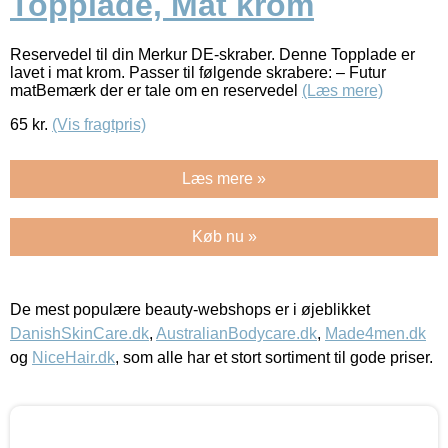
Topplade, Mat krom
Reservedel til din Merkur DE-skraber. Denne Topplade er
lavet i mat krom. Passer til følgende skrabere: – Futur
matBemærk der er tale om en reservedel
(Læs mere)
65
kr.
(Vis fragtpris)
Læs mere »
Køb nu »
De mest populære beauty-webshops er i øjeblikket
DanishSkinCare.dk
,
AustralianBodycare.dk
,
Made4men.dk
og
NiceHair.dk
, som alle har et stort sortiment til gode priser.