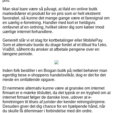
pris.
Man skal bare være så påvagt, at ifald en online butik
markedsfører et produkt for en pris som er helt ekstremt
favorabel, så kunne det mange gange være et faresignal om
en uærlig e-forretning. Handler med kort er heldigvis
omfavnet af en ordning, hvilket sikrer dig som køber imod
uærlige internet forhandlere.
Generelt slår vi et slag for kortbetalinger eller MobilePay.
Som et alternativ burde du drage fordel af et tilbud fra f.eks.
ViaBill, såfremt du ønsker at afbetale pengene over en
længere periode.
Inden folk bestiller i en Biogan butik på nettet behøver man
egentlig bese e-shoppens handelsvilkår, dog er det for det
meste en omfattende opgave.
Et nemmere alternativ kunne være at granske om internet
firmaet er e-mærke tilsluttet, da det typisk er en tryghed om at
internet firmaet følger de danske love, udover at e-
forretningen tit tilses af jurister der kender retningslinjerne.
Desuden giver det dig chance for en hjælpende hånd, når
du skulle få dilemmaer i forbindelse med din ordre.