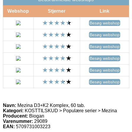
Webshop
Stjerner
Link
Besøg webshop
Besøg webshop
Besøg webshop
Besøg webshop
Besøg webshop
Besøg webshop
Navn:
Mezina D3+K2 Komplex, 60 tab.
Kategori:
KOSTTILSKUD > Populære serier > Mezina
Producent:
Biogan
Varenummer:
29089
EAN:
5709731003223