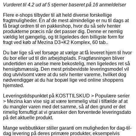
Vurderet til
4.2
ud af 5 stjerner baseret på
16
anmeldelser
Flere e-shops tilbyder til alt held diverse forskellige
fragtmuligheder. En af de mest almindelige er nu til dags at
få bragt ordren til en pakkeshop, hvor du så selv henter
produkterne præcis når det passer dig. Denne er nemlig
vældig let gængelig, og tit ligeledes den billigste form for
fragt ved køb af Mezina D3+K2 Komplex, 60 tab..
Du bør lige så vel forsøge at vælge at få leveret hjem til hvor
du bor eller ud til din arbejdsplads. Fragtløsningen bliver
undertiden en anelse mere bekostelig, men ligeledes ret så
hensigtsmæssig. Den mest prisbevidste leveringsmodel vil
dog utvivlsomt være at du selv henter varerne, hvilket dog
nødvendiggør at du har bopæl lige ved online shoppens
hjemsted.
Leveringstidspunktet på KOSTTILSKUD > Populære serier
> Mezina kan vise sig at være temmelig vital i tilfælde af at
du mangler varen med det samme, så af den grund er det
rimelig fornuftigt at vi gransker den forventede leveringsdato
på det aktuelle produkt.
Mange webbutikker stiller garanti om muligheden for dag-til-
dag levering på deres primære produkter, eksempelvis