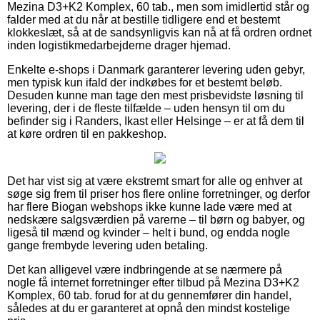
Mezina D3+K2 Komplex, 60 tab., men som imidlertid står og
falder med at du når at bestille tidligere end et bestemt
klokkeslæt, så at de sandsynligvis kan nå at få ordren ordnet
inden logistikmedarbejderne drager hjemad.
Enkelte e-shops i Danmark garanterer levering uden gebyr,
men typisk kun ifald der indkøbes for et bestemt beløb.
Desuden kunne man tage den mest prisbevidste løsning til
levering, der i de fleste tilfælde – uden hensyn til om du
befinder sig i Randers, Ikast eller Helsinge – er at få dem til
at køre ordren til en pakkeshop.
Det har vist sig at være ekstremt smart for alle og enhver at
søge sig frem til priser hos flere online forretninger, og derfor
har flere Biogan webshops ikke kunne lade være med at
nedskære salgsværdien på varerne – til børn og babyer, og
ligeså til mænd og kvinder – helt i bund, og endda nogle
gange frembyde levering uden betaling.
Det kan alligevel være indbringende at se nærmere på
nogle få internet forretninger efter tilbud på Mezina D3+K2
Komplex, 60 tab. forud for at du gennemfører din handel,
således at du er garanteret at opnå den mindst kostelige