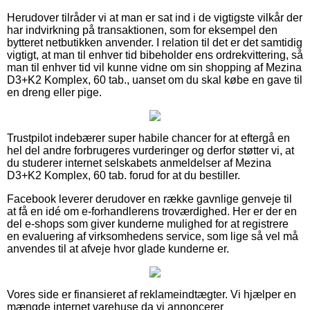
Herudover tilråder vi at man er sat ind i de vigtigste vilkår der
har indvirkning på transaktionen, som for eksempel den
bytteret netbutikken anvender. I relation til det er det samtidig
vigtigt, at man til enhver tid bibeholder ens ordrekvittering, så
man til enhver tid vil kunne vidne om sin shopping af Mezina
D3+K2 Komplex, 60 tab., uanset om du skal købe en gave til
en dreng eller pige.
Trustpilot indebærer super habile chancer for at eftergå en
hel del andre forbrugeres vurderinger og derfor støtter vi, at
du studerer internet selskabets anmeldelser af Mezina
D3+K2 Komplex, 60 tab. forud for at du bestiller.
Facebook leverer derudover en række gavnlige genveje til
at få en idé om e-forhandlerens troværdighed. Her er der en
del e-shops som giver kunderne mulighed for at registrere
en evaluering af virksomhedens service, som lige så vel må
anvendes til at afveje hvor glade kunderne er.
Vores side er finansieret af reklameindtægter. Vi hjælper en
mængde internet varehuse da vi annoncerer