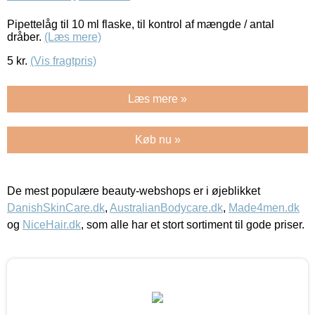
Pipettelåg til 10 ml flaske, til kontrol af mængde / antal
dråber.
(Læs mere)
5
kr.
(Vis fragtpris)
Læs mere »
Køb nu »
De mest populære beauty-webshops er i øjeblikket
DanishSkinCare.dk
,
AustralianBodycare.dk
,
Made4men.dk
og
NiceHair.dk
, som alle har et stort sortiment til gode priser.