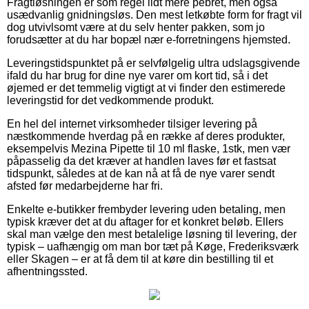
Fragtløsningen er som regel lidt mere pebret, men også
usædvanlig gnidningsløs. Den mest letkøbte form for fragt vil
dog utvivlsomt være at du selv henter pakken, som jo
forudsætter at du har bopæl nær e-forretningens hjemsted.
Leveringstidspunktet på er selvfølgelig ultra udslagsgivende
ifald du har brug for dine nye varer om kort tid, så i det
øjemed er det temmelig vigtigt at vi finder den estimerede
leveringstid for det vedkommende produkt.
En hel del internet virksomheder tilsiger levering på
næstkommende hverdag på en række af deres produkter,
eksempelvis Mezina Pipette til 10 ml flaske, 1stk, men vær
påpasselig da det kræver at handlen laves før et fastsat
tidspunkt, således at de kan nå at få de nye varer sendt
afsted før medarbejderne har fri.
Enkelte e-butikker frembyder levering uden betaling, men
typisk kræver det at du aftager for et konkret beløb. Ellers
skal man vælge den mest betalelige løsning til levering, der
typisk – uafhængig om man bor tæt på Køge, Frederiksværk
eller Skagen – er at få dem til at køre din bestilling til et
afhentningssted.