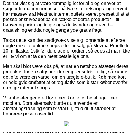
Det har vist sig at være temmelig let for alle og enhver at
søge information om priser på tværs af netshops, og derved
har massevis af Mezina internet outlets været presset til at at
presse prisniveauet på en række af deres produkter – til
babyer og børn, og tillige også til kvinder og mænd –
drastisk, og endda nogle gange yde gratis fragt.
Trods dette kan det stadigvæk vise sig lønnende at efterse
nogle enkelte online shops efter udsalg på Mezina Pipette til
10 ml flaske, 1stk før du placerer ordren, således at man ikke
er i tvivl om at få den mest betalelige pris.
Man skal blot være obs på, at når en netshop afsætter deres
produkter for en salgspris der er grænseløst billig, så kunne
det ofte være en varsel om en uægte e-butik. Køb med kort
er heldigvis omfattet af et regulativ, som bistår køber overfor
uærlige internet shops.
Vi anbefaler generelt køb med kort eller betalinger med
mobilen. Som alternativ burde du anvende en
afbetalingsløsning som fx ViaBill, ifald du tilstræber at
honorere prisen over tid.