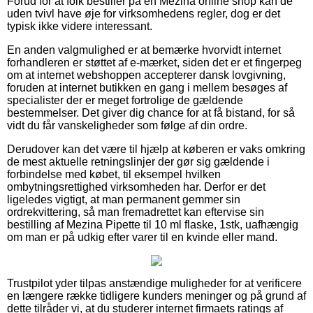
Forud for at folk bestiller på en Mezina online shop kan de
uden tvivl have øje for virksomhedens regler, dog er det
typisk ikke videre interessant.
En anden valgmulighed er at bemærke hvorvidt internet
forhandleren er støttet af e-mærket, siden det er et fingerpeg
om at internet webshoppen accepterer dansk lovgivning,
foruden at internet butikken en gang i mellem besøges af
specialister der er meget fortrolige de gældende
bestemmelser. Det giver dig chance for at få bistand, for så
vidt du får vanskeligheder som følge af din ordre.
Derudover kan det være til hjælp at køberen er vaks omkring
de mest aktuelle retningslinjer der gør sig gældende i
forbindelse med købet, til eksempel hvilken
ombytningsrettighed virksomheden har. Derfor er det
ligeledes vigtigt, at man permanent gemmer sin
ordrekvittering, så man fremadrettet kan eftervise sin
bestilling af Mezina Pipette til 10 ml flaske, 1stk, uafhængig
om man er på udkig efter varer til en kvinde eller mand.
Trustpilot yder tilpas anstændige muligheder for at verificere
en længere række tidligere kunders meninger og på grund af
dette tilråder vi, at du studerer internet firmaets ratings af