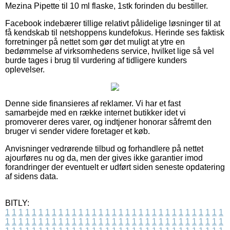
Mezina Pipette til 10 ml flaske, 1stk forinden du bestiller.
Facebook indebærer tillige relativt pålidelige løsninger til at
få kendskab til netshoppens kundefokus. Herinde ses faktisk
forretninger på nettet som gør det muligt at ytre en
bedømmelse af virksomhedens service, hvilket lige så vel
burde tages i brug til vurdering af tidligere kunders
oplevelser.
Denne side finansieres af reklamer. Vi har et fast
samarbejde med en række internet butikker idet vi
promoverer deres varer, og indtjener honorar såfremt den
bruger vi sender videre foretager et køb.
Anvisninger vedrørende tilbud og forhandlere på nettet
ajourføres nu og da, men der gives ikke garantier imod
forandringer der eventuelt er udført siden seneste opdatering
af sidens data.
BITLY:
1
1
1
1
1
1
1
1
1
1
1
1
1
1
1
1
1
1
1
1
1
1
1
1
1
1
1
1
1
1
1
1
1
1
1
1
1
1
1
1
1
1
1
1
1
1
1
1
1
1
1
1
1
1
1
1
1
1
1
1
1
1
1
1
1
1