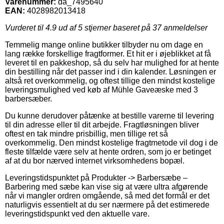
Varenummer:
da_7495640
EAN:
4028982013418
Vurderet til
4.9
ud af 5 stjerner baseret på
37
anmeldelser
Temmelig mange online butikker tilbyder nu om dage en
lang række forskellige fragtformer. Et hit er i øjeblikket at få
leveret til en pakkeshop, så du selv har mulighed for at hente
din bestilling når det passer ind i din kalender. Løsningen er
altså ret overkommelig, og oftest tillige den mindst kostelige
leveringsmulighed ved køb af Mühle Gaveæske med 3
barbersæber.
Du kunne derudover påtænke at bestille varerne til levering
til din adresse eller til dit arbejde. Fragtløsningen bliver
oftest en tak mindre prisbillig, men tillige ret så
overkommelig. Den mindst kostelige fragtmetode vil dog i de
fleste tilfælde være selv at hente ordren, som jo er betinget
af at du bor nærved internet virksomhedens bopæl.
Leveringstidspunktet på Produkter -> Barbersæbe –
Barbering med sæbe kan vise sig at være ultra afgørende
når vi mangler ordren omgående, så med det formål er det
naturligvis essentielt at du ser nærmere på det estimerede
leveringstidspunkt ved den aktuelle vare.