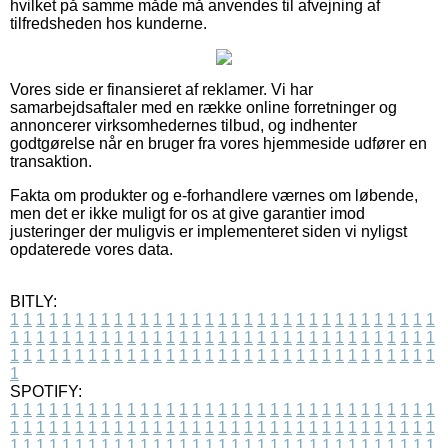
hvilket på samme måde må anvendes til afvejning af
tilfredsheden hos kunderne.
Vores side er finansieret af reklamer. Vi har
samarbejdsaftaler med en række online forretninger og
annoncerer virksomhedernes tilbud, og indhenter
godtgørelse når en bruger fra vores hjemmeside udfører en
transaktion.
Fakta om produkter og e-forhandlere værnes om løbende,
men det er ikke muligt for os at give garantier imod
justeringer der muligvis er implementeret siden vi nyligst
opdaterede vores data.
BITLY:
1
1
1
1
1
1
1
1
1
1
1
1
1
1
1
1
1
1
1
1
1
1
1
1
1
1
1
1
1
1
1
1
1
1
1
1
1
1
1
1
1
1
1
1
1
1
1
1
1
1
1
1
1
1
1
1
1
1
1
1
1
1
1
1
1
1
1
1
1
1
1
1
1
1
1
1
1
1
1
1
1
1
1
1
1
1
1
1
1
1
1
1
1
1
1
1
1
1
1
1
SPOTIFY:
1
1
1
1
1
1
1
1
1
1
1
1
1
1
1
1
1
1
1
1
1
1
1
1
1
1
1
1
1
1
1
1
1
1
1
1
1
1
1
1
1
1
1
1
1
1
1
1
1
1
1
1
1
1
1
1
1
1
1
1
1
1
1
1
1
1
1
1
1
1
1
1
1
1
1
1
1
1
1
1
1
1
1
1
1
1
1
1
1
1
1
1
1
1
1
1
1
1
1