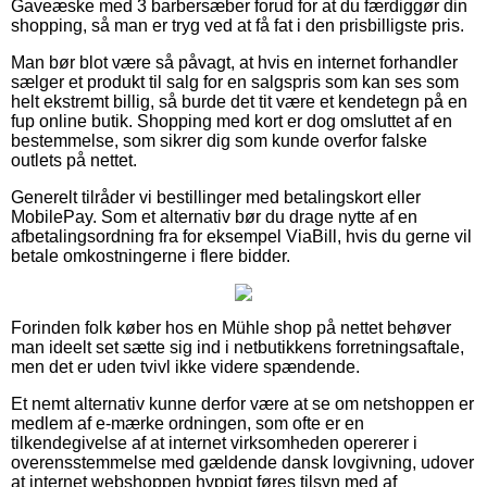
Gaveæske med 3 barbersæber forud for at du færdiggør din
shopping, så man er tryg ved at få fat i den prisbilligste pris.
Man bør blot være så påvagt, at hvis en internet forhandler
sælger et produkt til salg for en salgspris som kan ses som
helt ekstremt billig, så burde det tit være et kendetegn på en
fup online butik. Shopping med kort er dog omsluttet af en
bestemmelse, som sikrer dig som kunde overfor falske
outlets på nettet.
Generelt tilråder vi bestillinger med betalingskort eller
MobilePay. Som et alternativ bør du drage nytte af en
afbetalingsordning fra for eksempel ViaBill, hvis du gerne vil
betale omkostningerne i flere bidder.
Forinden folk køber hos en Mühle shop på nettet behøver
man ideelt set sætte sig ind i netbutikkens forretningsaftale,
men det er uden tvivl ikke videre spændende.
Et nemt alternativ kunne derfor være at se om netshoppen er
medlem af e-mærke ordningen, som ofte er en
tilkendegivelse af at internet virksomheden opererer i
overensstemmelse med gældende dansk lovgivning, udover
at internet webshoppen hyppigt føres tilsyn med af