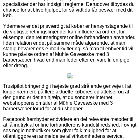
specialister der har indsigt i reglerne. Derudover tilbydes du
chance for at blive hjulpet, for så vidt du får besvær med dit
køb.
Ydermere er det prisværdigt at køber er hensynstagende til
de vigtigste retningslinjer der kan influere på ordren, for
eksempel den returneringsret online forhandleren anvender.
I den relation er det på samme måde afgørende, at man
stadig bevarer ens e-mail kvittering, så man til enhver tid vil
kunne påvise ordren af Mühle Gaveæske med 3
barbersæber, hvad end man leder efter en vare til en pige
eller dreng.
Trustpilot bringer dig i højeste grad strålende genveje til at
kigge nærmere på flere aktuelle køberes opfattelser og af
den grund er det en hjælp, at du sonderer internet
webshoppens omtaler af Mühle Gaveæske med 3
barbersæber forud for at du shopper.
Facebook frembyder endvidere en del relevante metoder til
at få indtryk af online forhandlerens kundetilfredshed. I øvrigt
ses nogle netbutikker som giver folk mulighed for at
offentliggøre en anmeldelse af virksomhedens service,