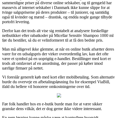
sammenligne priser på diverse online selskaber, og til gengæld har
massevis af internet selskaber i Danmark ikke kunne slippe for at
tvinge salgspriserne på deres produkter – til juniorer, og samtidig
også til kvinder og mænd – drastisk, og endda nogle gange tilbyde
portofri levering.
Derfor kan det trods alt vise sig rentabelt at analysere forskellige
netbutikker efter rabatkoder på Micellar Sensitiv Shampoo 1000 ml
før du bestiller, så du er velinformeret til at få den bedste pris.
Man må alligevel ikke glemme, at når en online butik afsætter deres
varer for en udsalgspris der virker overordentlig lav, kan det ofte
være et symbol på en uoprigtig e-handler. Bestillinger med kort er
trods alt omfavnet af en anordning, der passer på køber imod
uærlige firmaer på nettet.
Vi foreslår generelt køb med kort eller mobilbetaling. Som alternativ
burde du overveje en afbetalingsløsning fra for eksempel ViaBill,
ifald du hellere vil honorere omkostningerne over tid.
Før folk handler hos en e-butik burde man for at være sikker
granske dens vilkår, det er dog gerne ikke videre interessant.
En nem løsning kunne måske være at kontrollere hvorvidt