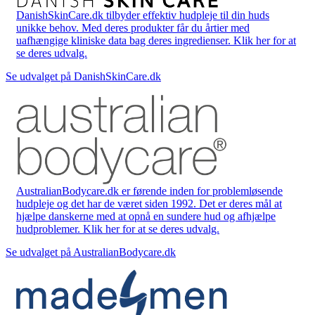
DanishSkinCare.dk tilbyder effektiv hudpleje til din huds
unikke behov. Med deres produkter får du årtier med
uafhængige kliniske data bag deres ingredienser. Klik her for at
se deres udvalg.
Se udvalget på DanishSkinCare.dk
AustralianBodycare.dk er førende inden for problemløsende
hudpleje og det har de været siden 1992. Det er deres mål at
hjælpe danskerne med at opnå en sundere hud og afhjælpe
hudproblemer. Klik her for at se deres udvalg.
Se udvalget på AustralianBodycare.dk