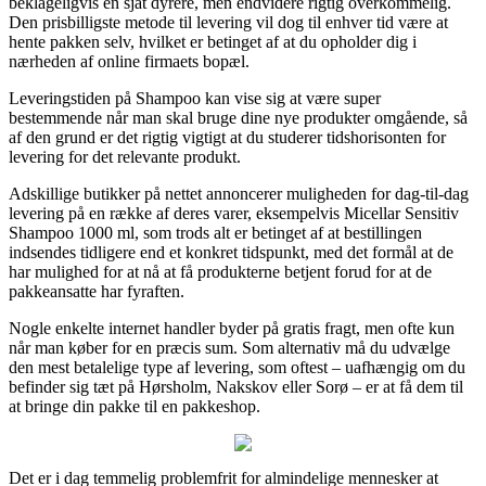
beklageligvis en sjat dyrere, men endvidere rigtig overkommelig.
Den prisbilligste metode til levering vil dog til enhver tid være at
hente pakken selv, hvilket er betinget af at du opholder dig i
nærheden af online firmaets bopæl.
Leveringstiden på Shampoo kan vise sig at være super
bestemmende når man skal bruge dine nye produkter omgående, så
af den grund er det rigtig vigtigt at du studerer tidshorisonten for
levering for det relevante produkt.
Adskillige butikker på nettet annoncerer muligheden for dag-til-dag
levering på en række af deres varer, eksempelvis Micellar Sensitiv
Shampoo 1000 ml, som trods alt er betinget af at bestillingen
indsendes tidligere end et konkret tidspunkt, med det formål at de
har mulighed for at nå at få produkterne betjent forud for at de
pakkeansatte har fyraften.
Nogle enkelte internet handler byder på gratis fragt, men ofte kun
når man køber for en præcis sum. Som alternativ må du udvælge
den mest betalelige type af levering, som oftest – uafhængig om du
befinder sig tæt på Hørsholm, Nakskov eller Sorø – er at få dem til
at bringe din pakke til en pakkeshop.
Det er i dag temmelig problemfrit for almindelige mennesker at