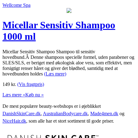
Wellcome Spa
Micellar Sensitiv Shampoo
1000 ml
Micellar Sensitiv Shampoo Shampoo til sensitiv
hovedbund.Â Denne shampoos specielle formel, uden parabener og
SLES/SLS, er beriget med økologisk aloe vera, som effektivt, men
forsigtigt renser håret og giver det blødhed, samtidig med at
hovedbunden holdes
(Læs mere)
149
kr.
(Vis fragtpris)
Læs mere »
Køb nu »
De mest populære beauty-webshops er i øjeblikket
DanishSkinCare.dk
,
AustralianBodycare.dk
,
Made4men.dk
og
NiceHair.dk
, som alle har et stort sortiment til gode priser.