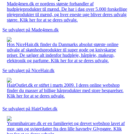
Made4men.dk er nordens største forhandler af
hudplejeprodukter til mænd. De har i dag over 5.000 forskellige
plejeprodukter til mænd, og hver eneste uge bliver deres udvalg
større. Klik her for at se deres udvalg.
Se udvalget på Made4men.dk
Hos NiceHair.dk finder du Danmarks absolut største online
udvalg af skønhedsprodukter til super gode og knivskarpe
priser. De sælger alt indenfor hudpleje, hårpleje, makeup,
elektronik og parfume. Klik her for at se deres udvalg.
Se udvalget på NiceHair.dk
HairOutlet.dk er stiftet i marts 2009. I deres online webshop
finder du masser af billige hårprodukter med store besparelser.
Klik her for at se deres udvalg.
Se udvalget på HairOutlet.dk
Yummihaircare.dk er en familieejet og drevet webshop lavet af
mor, søn og svigerdatter fra den lille havneby Glyngøre. Klik