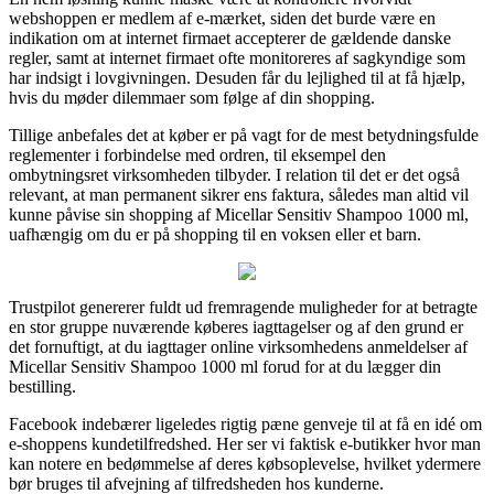
webshoppen er medlem af e-mærket, siden det burde være en
indikation om at internet firmaet accepterer de gældende danske
regler, samt at internet firmaet ofte monitoreres af sagkyndige som
har indsigt i lovgivningen. Desuden får du lejlighed til at få hjælp,
hvis du møder dilemmaer som følge af din shopping.
Tillige anbefales det at køber er på vagt for de mest betydningsfulde
reglementer i forbindelse med ordren, til eksempel den
ombytningsret virksomheden tilbyder. I relation til det er det også
relevant, at man permanent sikrer ens faktura, således man altid vil
kunne påvise sin shopping af Micellar Sensitiv Shampoo 1000 ml,
uafhængig om du er på shopping til en voksen eller et barn.
Trustpilot genererer fuldt ud fremragende muligheder for at betragte
en stor gruppe nuværende køberes iagttagelser og af den grund er
det fornuftigt, at du iagttager online virksomhedens anmeldelser af
Micellar Sensitiv Shampoo 1000 ml forud for at du lægger din
bestilling.
Facebook indebærer ligeledes rigtig pæne genveje til at få en idé om
e-shoppens kundetilfredshed. Her ser vi faktisk e-butikker hvor man
kan notere en bedømmelse af deres købsoplevelse, hvilket ydermere
bør bruges til afvejning af tilfredsheden hos kunderne.