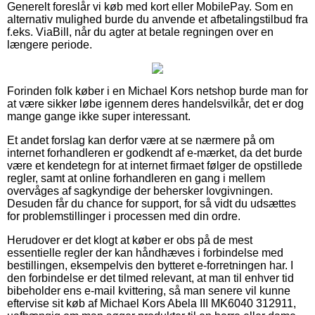
Generelt foreslår vi køb med kort eller MobilePay. Som en
alternativ mulighed burde du anvende et afbetalingstilbud fra
f.eks. ViaBill, når du agter at betale regningen over en
længere periode.
Forinden folk køber i en Michael Kors netshop burde man for
at være sikker løbe igennem deres handelsvilkår, det er dog
mange gange ikke super interessant.
Et andet forslag kan derfor være at se nærmere på om
internet forhandleren er godkendt af e-mærket, da det burde
være et kendetegn for at internet firmaet følger de opstillede
regler, samt at online forhandleren en gang i mellem
overvåges af sagkyndige der behersker lovgivningen.
Desuden får du chance for support, for så vidt du udsættes
for problemstillinger i processen med din ordre.
Herudover er det klogt at køber er obs på de mest
essentielle regler der kan håndhæves i forbindelse med
bestillingen, eksempelvis den bytteret e-forretningen har. I
den forbindelse er det tilmed relevant, at man til enhver tid
bibeholder ens e-mail kvittering, så man senere vil kunne
eftervise sit køb af Michael Kors Abela III MK6040 312911,