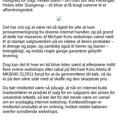
mulighed for fragt, hvilket oftest – om man bor ved Helsingør,
Hobro eller Slangerup – vil blive at få bragt varerne til et
afhentningssted.
Det har vist sig at være ret så ligetil for alle at lave
prissammenligning fra diverse internet handler, og på grund
af dette har massevis af Michael Kors webshops været nødt
til at stampe salgsværdien på en række af deres produkter –
til drenge og piger, og samtidig også til herrer og damer –
betragteligt, og endda nogle gange garantere gebyrfri
levering.
Dog kan det til hver en tid blive tiden værd at efterprøve indtil
flere online webshops efter rabat på Michael Kors Abela III
MK6040 312911 forud for at du gennemfører dit køb, så du
er på den sikre side med at skaffe sig den skarpeste pris.
Du bør imidlertid være så påvagt, at når en internet butik
markedsfører et produkt til salg for en salgspris der anses for
urealistisk letkøbt, så bør det for det meste være en varsel
om en snydagtig internet webshop. Kortbestillinger er
imidlertid omsluttet af en ordning, hvilket redder køberen
overfor svindlende webshops.