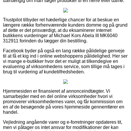
uafhængig om man søger produkter til en herre eller dame.
Trustpilot tilbyder ret hæderlige chancer for at beskue en
længere række forhenværende kunders domme og på grund
af dette er det prisværdigt, at du eksaminerer internet
butikkens vurderinger af Michael Kors Abela III MK6040
312911 forinden du lægger din bestilling.
Facebook byder på også en lang række pålidelige genveje
til at få et kig ind i online webshoppens pålidelighed. Her ser
vi mange e-butikker hvor det er muligt at tilkendegive en
evaluering af virksomhedens service, som tillige må tages i
brug til vurdering af kundetilfredsheden.
Hjemmesiden er finansieret af annonceindtægter. Vi
samarbejder med en del online virksomheder hvori vi
promoverer virksomhedernes varer, og får kommission om
en af de besøgende på vores hjemmeside gennemfører en
handel.
Vejledning angående varer og e-forretninger opdateres tit,
men vi påtager os intet ansvar for modifikationer der kan