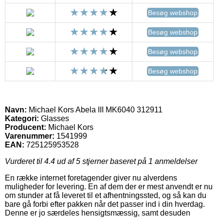
Besøg webshop
Besøg webshop
Besøg webshop
Besøg webshop
Navn:
Michael Kors Abela III MK6040 312911
Kategori:
Glasses
Producent:
Michael Kors
Varenummer:
1541999
EAN:
725125953528
Vurderet til
4.4
ud af 5 stjerner baseret på
1
anmeldelser
En række internet foretagender giver nu alverdens
muligheder for levering. En af dem der er mest anvendt er nu
om stunder at få leveret til et afhentningssted, og så kan du
bare gå forbi efter pakken når det passer ind i din hverdag.
Denne er jo særdeles hensigtsmæssig, samt desuden