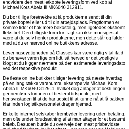
endvidere den mest letkøbte leveringsform ved køb af
Michael Kors Abela III MK6040 312911.
Du bør tillige foretrække at få produkterne sendt til din
private bopæl eller ud til din arbejdsplads. Fragtformen er
somme tider et hak mere bekostelig, men ligeledes ekstremt
fleksibel. Den billigste form for fragt kan ikke modsiges at
være at du selv henter produkterne, men dette står og falder
med at du er nærved online butikkens adresse.
Leveringsdygtigheden på Glasses kan være rigtig vital ifald
du behøver varen lige om lidt, så herved er det tydeligvis
klogt at du kigger nærmere på den estimerede leveringsdato
ved det respektive produkt.
De fleste online butikker tilsiger levering på næste hverdag
på en lang række varenumre, eksempelvis Michael Kors
Abela III MK6040 312911, hvilket dog antager at bestillingen
gennemføres forinden et bestemt tidspunkt, med
hensynstagen til at de har udsigt til at kunne nå at få pakken
klar inden logistikpersonalet drager hjemad.
Enkelte internet selskaber frembyder levering uden betaling,
men ofte under forudsætning af at man aftager for et bestemt
beløb. Desuden burde du overveje den mest prisbevidste