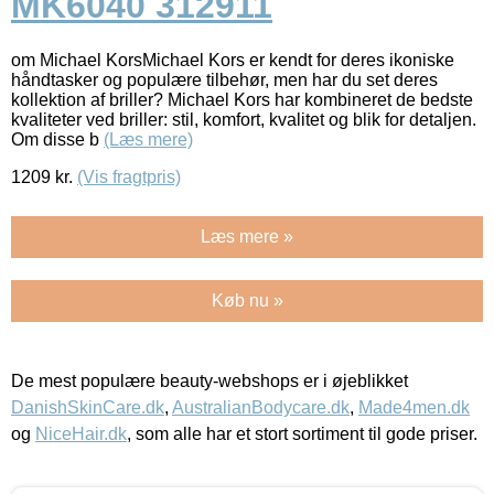
MK6040 312911
om Michael KorsMichael Kors er kendt for deres ikoniske
håndtasker og populære tilbehør, men har du set deres
kollektion af briller? Michael Kors har kombineret de bedste
kvaliteter ved briller: stil, komfort, kvalitet og blik for detaljen.
Om disse b
(Læs mere)
1209
kr.
(Vis fragtpris)
Læs mere »
Køb nu »
De mest populære beauty-webshops er i øjeblikket
DanishSkinCare.dk
,
AustralianBodycare.dk
,
Made4men.dk
og
NiceHair.dk
, som alle har et stort sortiment til gode priser.