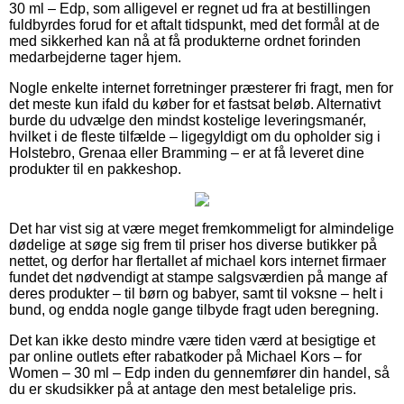
30 ml – Edp, som alligevel er regnet ud fra at bestillingen
fuldbyrdes forud for et aftalt tidspunkt, med det formål at de
med sikkerhed kan nå at få produkterne ordnet forinden
medarbejderne tager hjem.
Nogle enkelte internet forretninger præsterer fri fragt, men for
det meste kun ifald du køber for et fastsat beløb. Alternativt
burde du udvælge den mindst kostelige leveringsmanér,
hvilket i de fleste tilfælde – ligegyldigt om du opholder sig i
Holstebro, Grenaa eller Bramming – er at få leveret dine
produkter til en pakkeshop.
Det har vist sig at være meget fremkommeligt for almindelige
dødelige at søge sig frem til priser hos diverse butikker på
nettet, og derfor har flertallet af michael kors internet firmaer
fundet det nødvendigt at stampe salgsværdien på mange af
deres produkter – til børn og babyer, samt til voksne – helt i
bund, og endda nogle gange tilbyde fragt uden beregning.
Det kan ikke desto mindre være tiden værd at besigtige et
par online outlets efter rabatkoder på Michael Kors – for
Women – 30 ml – Edp inden du gennemfører din handel, så
du er skudsikker på at antage den mest betalelige pris.