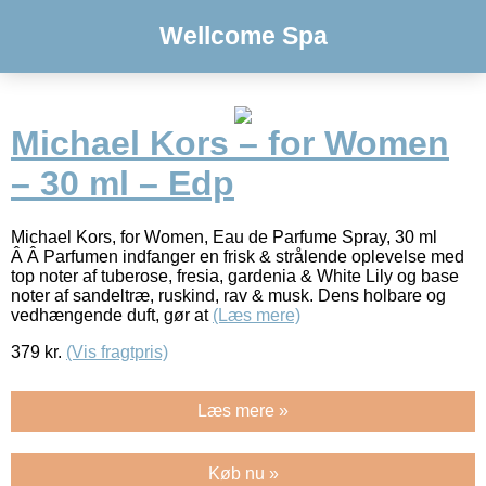
Wellcome Spa
Michael Kors – for Women
– 30 ml – Edp
Michael Kors, for Women, Eau de Parfume Spray, 30 ml
Â Â Parfumen indfanger en frisk & strålende oplevelse med
top noter af tuberose, fresia, gardenia & White Lily og base
noter af sandeltræ, ruskind, rav & musk. Dens holbare og
vedhængende duft, gør at
(Læs mere)
379
kr.
(Vis fragtpris)
Læs mere »
Køb nu »