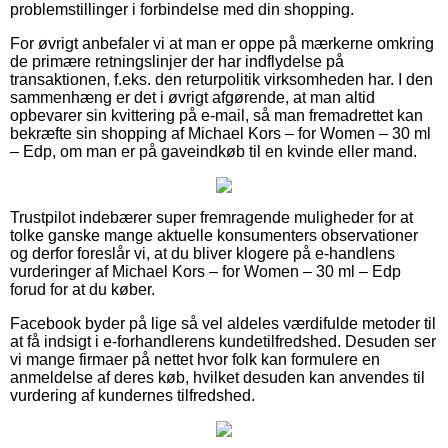
problemstillinger i forbindelse med din shopping.
For øvrigt anbefaler vi at man er oppe på mærkerne omkring
de primære retningslinjer der har indflydelse på
transaktionen, f.eks. den returpolitik virksomheden har. I den
sammenhæng er det i øvrigt afgørende, at man altid
opbevarer sin kvittering på e-mail, så man fremadrettet kan
bekræfte sin shopping af Michael Kors – for Women – 30 ml
– Edp, om man er på gaveindkøb til en kvinde eller mand.
Trustpilot indebærer super fremragende muligheder for at
tolke ganske mange aktuelle konsumenters observationer
og derfor foreslår vi, at du bliver klogere på e-handlens
vurderinger af Michael Kors – for Women – 30 ml – Edp
forud for at du køber.
Facebook byder på lige så vel aldeles værdifulde metoder til
at få indsigt i e-forhandlerens kundetilfredshed. Desuden ser
vi mange firmaer på nettet hvor folk kan formulere en
anmeldelse af deres køb, hvilket desuden kan anvendes til
vurdering af kundernes tilfredshed.