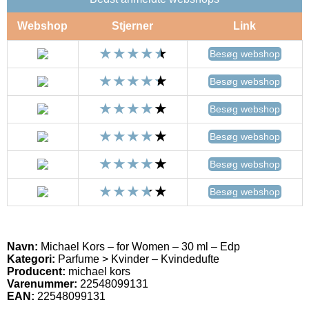
Webshop
Stjerner
Link
Besøg webshop
Besøg webshop
Besøg webshop
Besøg webshop
Besøg webshop
Besøg webshop
Navn:
Michael Kors – for Women – 30 ml – Edp
Kategori:
Parfume > Kvinder – Kvindedufte
Producent:
michael kors
Varenummer:
22548099131
EAN:
22548099131