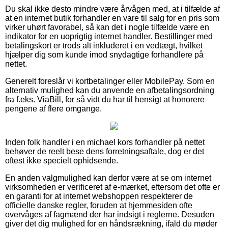
Du skal ikke desto mindre være årvågen med, at i tilfælde af
at en internet butik forhandler en vare til salg for en pris som
virker uhørt favorabel, så kan det i nogle tilfælde være en
indikator for en uoprigtig internet handler. Bestillinger med
betalingskort er trods alt inkluderet i en vedtægt, hvilket
hjælper dig som kunde imod snydagtige forhandlere på
nettet.
Generelt foreslår vi kortbetalinger eller MobilePay. Som en
alternativ mulighed kan du anvende en afbetalingsordning
fra f.eks. ViaBill, for så vidt du har til hensigt at honorere
pengene af flere omgange.
Inden folk handler i en michael kors forhandler på nettet
behøver de reelt bese dens forretningsaftale, dog er det
oftest ikke specielt ophidsende.
En anden valgmulighed kan derfor være at se om internet
virksomheden er verificeret af e-mærket, eftersom det ofte er
en garanti for at internet webshoppen respekterer de
officielle danske regler, foruden at hjemmesiden ofte
overvåges af fagmænd der har indsigt i reglerne. Desuden
giver det dig mulighed for en håndsrækning, ifald du møder