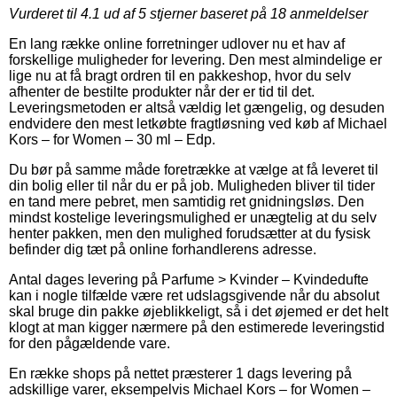
Vurderet til
4.1
ud af 5 stjerner baseret på
18
anmeldelser
En lang række online forretninger udlover nu et hav af
forskellige muligheder for levering. Den mest almindelige er
lige nu at få bragt ordren til en pakkeshop, hvor du selv
afhenter de bestilte produkter når der er tid til det.
Leveringsmetoden er altså vældig let gængelig, og desuden
endvidere den mest letkøbte fragtløsning ved køb af Michael
Kors – for Women – 30 ml – Edp.
Du bør på samme måde foretrække at vælge at få leveret til
din bolig eller til når du er på job. Muligheden bliver til tider
en tand mere pebret, men samtidig ret gnidningsløs. Den
mindst kostelige leveringsmulighed er unægtelig at du selv
henter pakken, men den mulighed forudsætter at du fysisk
befinder dig tæt på online forhandlerens adresse.
Antal dages levering på Parfume > Kvinder – Kvindedufte
kan i nogle tilfælde være ret udslagsgivende når du absolut
skal bruge din pakke øjeblikkeligt, så i det øjemed er det helt
klogt at man kigger nærmere på den estimerede leveringstid
for den pågældende vare.
En række shops på nettet præsterer 1 dags levering på
adskillige varer, eksempelvis Michael Kors – for Women –