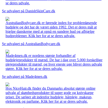
se deres udvalg.
Se udvalget på DanishSkinCare.dk
AustralianBodycare.dk er førende inden for problemløsende
hudpleje og det har de været siden 1992. Det er deres mål at
hjælpe danskerne med at opnå en sundere hud og afhjælpe
hudproblemer. Klik her for at se deres udvalg.
Se udvalget på AustralianBodycare.dk
Made4men.dk er nordens største forhandler af
hudplejeprodukter til mænd. De har i dag over 5.000 forskellige
plejeprodukter til mænd, og hver eneste uge bliver deres udvalg
større. Klik her for at se deres udvalg.
Se udvalget på Made4men.dk
Hos NiceHair.dk finder du Danmarks absolut største online
udvalg af skønhedsprodukter til super gode og knivskarpe
priser. De sælger alt indenfor hudpleje, hårpleje, makeup,
elektronik og parfume. Klik her for at se deres udvalg.