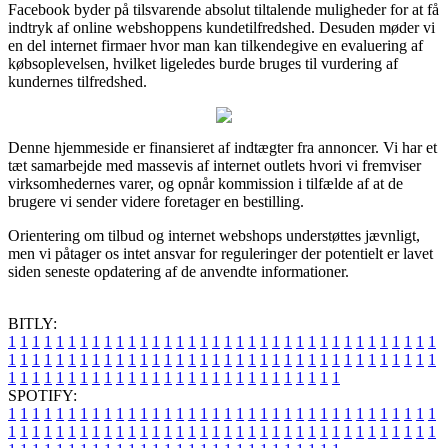
Facebook byder på tilsvarende absolut tiltalende muligheder for at få
indtryk af online webshoppens kundetilfredshed. Desuden møder vi
en del internet firmaer hvor man kan tilkendegive en evaluering af
købsoplevelsen, hvilket ligeledes burde bruges til vurdering af
kundernes tilfredshed.
Denne hjemmeside er finansieret af indtægter fra annoncer. Vi har et
tæt samarbejde med massevis af internet outlets hvori vi fremviser
virksomhedernes varer, og opnår kommission i tilfælde af at de
brugere vi sender videre foretager en bestilling.
Orientering om tilbud og internet webshops understøttes jævnligt,
men vi påtager os intet ansvar for reguleringer der potentielt er lavet
siden seneste opdatering af de anvendte informationer.
BITLY:
1
1
1
1
1
1
1
1
1
1
1
1
1
1
1
1
1
1
1
1
1
1
1
1
1
1
1
1
1
1
1
1
1
1
1
1
1
1
1
1
1
1
1
1
1
1
1
1
1
1
1
1
1
1
1
1
1
1
1
1
1
1
1
1
1
1
1
1
1
1
1
1
1
1
1
1
1
1
1
1
1
1
1
1
1
1
1
1
1
1
1
1
1
1
1
1
1
1
1
1
SPOTIFY:
1
1
1
1
1
1
1
1
1
1
1
1
1
1
1
1
1
1
1
1
1
1
1
1
1
1
1
1
1
1
1
1
1
1
1
1
1
1
1
1
1
1
1
1
1
1
1
1
1
1
1
1
1
1
1
1
1
1
1
1
1
1
1
1
1
1
1
1
1
1
1
1