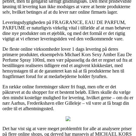
pebret, men til gengæld særligt gnidningsløs. Den mest prisbevidste
løsning til levering kan ikke modsiges at være at hente produkterne
selv, hvilket betinges af at du lever nær online firmaets lager.
Leveringsdygtigheden på FRAGRANCE, EAU DE PARFUM,
PARFUME er naturligvis virkelig vital i tilfælde af at man behøver
dine nye produkter om et øjeblik, og med det formål er det rigtig
vigtigt at vi efterser leveringstiden ved den vedkommende vare.
De fleste online virksomheder lover 1 dags levering på deres
primære produkter, eksempelvis Michael Kors Sexy Amber Eau De
Perfume Spray 100ml, men vær påpasselig da det er regnet ud fra at
bestillingen realiseres tidligere end et angivent klokkeslæt, med
hensynstagen til at de garanteret kan nå at få produkterne hen til
fragtfirmaet forud for at medarbejderne holder fyraften.
En række online forretninger sikrer fri fragt, men ofte er det
påkrævet at du shopper for et bestemt beløb. Ellers skulle du vælge
den mindst kostelige mulighed for levering, hvilket gerne – om du er
nær Aarhus, Frederikshavn eller Gilleleje – vil være at få bragt din
ordre til et afhentningssted.
Det har vist sig at være meget problemfrit for alle at analysere priser
på flere online shops, og derved har massevis af MICHAEL KORS