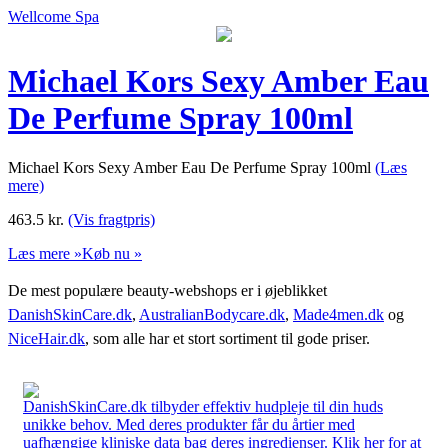
Wellcome Spa
Michael Kors Sexy Amber Eau
De Perfume Spray 100ml
Michael Kors Sexy Amber Eau De Perfume Spray 100ml
(Læs
mere)
463.5
kr.
(Vis fragtpris)
Læs mere »
Køb nu »
De mest populære beauty-webshops er i øjeblikket
DanishSkinCare.dk
,
AustralianBodycare.dk
,
Made4men.dk
og
NiceHair.dk
, som alle har et stort sortiment til gode priser.
DanishSkinCare.dk tilbyder effektiv hudpleje til din huds
unikke behov. Med deres produkter får du årtier med
uafhængige kliniske data bag deres ingredienser. Klik her for at