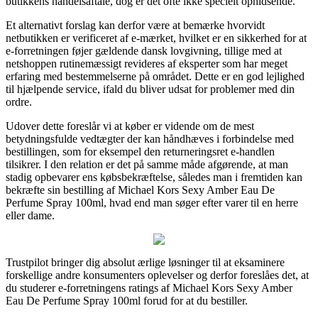
butikkens handelsaftale, dog er det ofte ikke specielt ophidsende.
Et alternativt forslag kan derfor være at bemærke hvorvidt
netbutikken er verificeret af e-mærket, hvilket er en sikkerhed for at
e-forretningen føjer gældende dansk lovgivning, tillige med at
netshoppen rutinemæssigt revideres af eksperter som har meget
erfaring med bestemmelserne på området. Dette er en god lejlighed
til hjælpende service, ifald du bliver udsat for problemer med din
ordre.
Udover dette foreslår vi at køber er vidende om de mest
betydningsfulde vedtægter der kan håndhæves i forbindelse med
bestillingen, som for eksempel den returneringsret e-handlen
tilsikrer. I den relation er det på samme måde afgørende, at man
stadig opbevarer ens købsbekræftelse, således man i fremtiden kan
bekræfte sin bestilling af Michael Kors Sexy Amber Eau De
Perfume Spray 100ml, hvad end man søger efter varer til en herre
eller dame.
Trustpilot bringer dig absolut ærlige løsninger til at eksaminere
forskellige andre konsumenters oplevelser og derfor foreslåes det, at
du studerer e-forretningens ratings af Michael Kors Sexy Amber
Eau De Perfume Spray 100ml forud for at du bestiller.