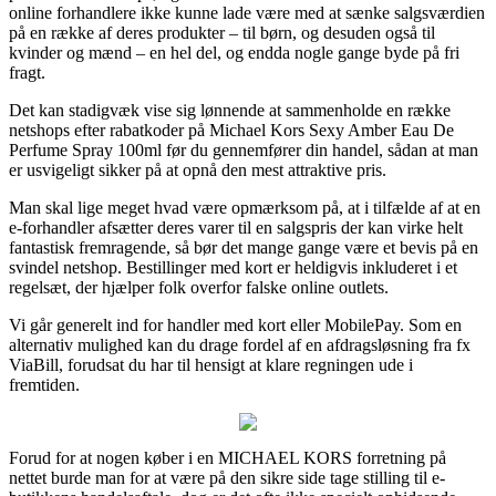
online forhandlere ikke kunne lade være med at sænke salgsværdien
på en række af deres produkter – til børn, og desuden også til
kvinder og mænd – en hel del, og endda nogle gange byde på fri
fragt.
Det kan stadigvæk vise sig lønnende at sammenholde en række
netshops efter rabatkoder på Michael Kors Sexy Amber Eau De
Perfume Spray 100ml før du gennemfører din handel, sådan at man
er usvigeligt sikker på at opnå den mest attraktive pris.
Man skal lige meget hvad være opmærksom på, at i tilfælde af at en
e-forhandler afsætter deres varer til en salgspris der kan virke helt
fantastisk fremragende, så bør det mange gange være et bevis på en
svindel netshop. Bestillinger med kort er heldigvis inkluderet i et
regelsæt, der hjælper folk overfor falske online outlets.
Vi går generelt ind for handler med kort eller MobilePay. Som en
alternativ mulighed kan du drage fordel af en afdragsløsning fra fx
ViaBill, forudsat du har til hensigt at klare regningen ude i
fremtiden.
Forud for at nogen køber i en MICHAEL KORS forretning på
nettet burde man for at være på den sikre side tage stilling til e-