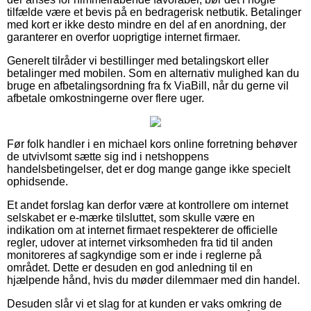
tilfælde være et bevis på en bedragerisk netbutik. Betalinger
med kort er ikke desto mindre en del af en anordning, der
garanterer en overfor uoprigtige internet firmaer.
Generelt tilråder vi bestillinger med betalingskort eller
betalinger med mobilen. Som en alternativ mulighed kan du
bruge en afbetalingsordning fra fx ViaBill, når du gerne vil
afbetale omkostningerne over flere uger.
Før folk handler i en michael kors online forretning behøver
de utvivlsomt sætte sig ind i netshoppens
handelsbetingelser, det er dog mange gange ikke specielt
ophidsende.
Et andet forslag kan derfor være at kontrollere om internet
selskabet er e-mærke tilsluttet, som skulle være en
indikation om at internet firmaet respekterer de officielle
regler, udover at internet virksomheden fra tid til anden
monitoreres af sagkyndige som er inde i reglerne på
området. Dette er desuden en god anledning til en
hjælpende hånd, hvis du møder dilemmaer med din handel.
Desuden slår vi et slag for at kunden er vaks omkring de