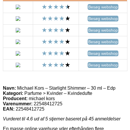
Besøg webshop
Besøg webshop
Besøg webshop
Besøg webshop
Besøg webshop
Besøg webshop
Navn:
Michael Kors – Starlight Shimmer – 30 ml – Edp
Kategori:
Parfume > Kvinder – Kvindedufte
Producent:
michael kors
Varenummer:
22548412725
EAN:
22548412725
Vurderet til
4.6
ud af 5 stjerner baseret på
45
anmeldelser
En masse online varehuse yder efterhånden flere