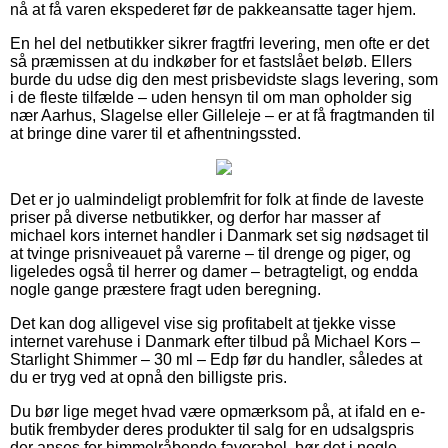
nå at få varen ekspederet før de pakkeansatte tager hjem.
En hel del netbutikker sikrer fragtfri levering, men ofte er det
så præmissen at du indkøber for et fastslået beløb. Ellers
burde du udse dig den mest prisbevidste slags levering, som
i de fleste tilfælde – uden hensyn til om man opholder sig
nær Aarhus, Slagelse eller Gilleleje – er at få fragtmanden til
at bringe dine varer til et afhentningssted.
Det er jo ualmindeligt problemfrit for folk at finde de laveste
priser på diverse netbutikker, og derfor har masser af
michael kors internet handler i Danmark set sig nødsaget til
at tvinge prisniveauet på varerne – til drenge og piger, og
ligeledes også til herrer og damer – betragteligt, og endda
nogle gange præstere fragt uden beregning.
Det kan dog alligevel vise sig profitabelt at tjekke visse
internet varehuse i Danmark efter tilbud på Michael Kors –
Starlight Shimmer – 30 ml – Edp før du handler, således at
du er tryg ved at opnå den billigste pris.
Du bør lige meget hvad være opmærksom på, at ifald en e-
butik frembyder deres produkter til salg for en udsalgspris
der anses for himmelråbende favorabel, bør det i nogle