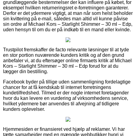
grundlæggende bestemmelser der kan influere på købet, for
eksempel hvilken returneringsret e-forretningen garanterer.
Derfor er det ydermere vigtigt, at man når som helst beholder
sin kvittering på e-mail, således man altid vil kunne påvise
sin ordre af Michael Kors – Starlight Shimmer – 30 ml – Edp,
uden hensyn til om du er på indkøb til en mand eller kvinde.
Trustpilot fremskaffer de facto relevante løsninger til at tyde
en stor portion nuværende kunders kritik og af den grund
anbefaler vi, at du eftersøger online firmaets kritik af Michael
Kors – Starlight Shimmer – 30 ml – Edp forud for at du
lægger din bestilling.
Facebook byder på tillige uden sammenligning fordelagtige
chancer for at få kendskab til internet forretningens
kundetilfredshed. Tilmed er der nogle internet foretagender
hvor du kan levere en vurdering af virksomhedens service,
hvilket ydermere bør anvendes til afvejning af tidligere
kunders oplevelser.
Hjemmesiden er finansieret ved hjælp af reklamer. Vi har
tætte samarbejder med en mængde webbutikker hvori vi