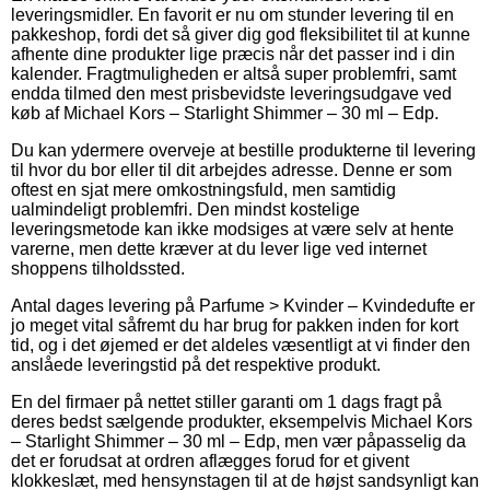
leveringsmidler. En favorit er nu om stunder levering til en
pakkeshop, fordi det så giver dig god fleksibilitet til at kunne
afhente dine produkter lige præcis når det passer ind i din
kalender. Fragtmuligheden er altså super problemfri, samt
endda tilmed den mest prisbevidste leveringsudgave ved
køb af Michael Kors – Starlight Shimmer – 30 ml – Edp.
Du kan ydermere overveje at bestille produkterne til levering
til hvor du bor eller til dit arbejdes adresse. Denne er som
oftest en sjat mere omkostningsfuld, men samtidig
ualmindeligt problemfri. Den mindst kostelige
leveringsmetode kan ikke modsiges at være selv at hente
varerne, men dette kræver at du lever lige ved internet
shoppens tilholdssted.
Antal dages levering på Parfume > Kvinder – Kvindedufte er
jo meget vital såfremt du har brug for pakken inden for kort
tid, og i det øjemed er det aldeles væsentligt at vi finder den
anslåede leveringstid på det respektive produkt.
En del firmaer på nettet stiller garanti om 1 dags fragt på
deres bedst sælgende produkter, eksempelvis Michael Kors
– Starlight Shimmer – 30 ml – Edp, men vær påpasselig da
det er forudsat at ordren aflægges forud for et givent
klokkeslæt, med hensynstagen til at de højst sandsynligt kan