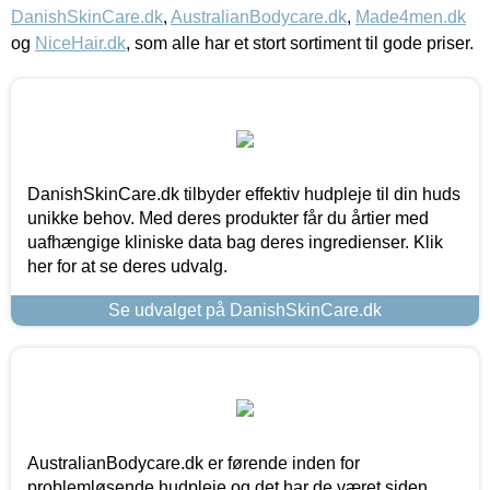
DanishSkinCare.dk
,
AustralianBodycare.dk
,
Made4men.dk
og
NiceHair.dk
, som alle har et stort sortiment til gode priser.
DanishSkinCare.dk tilbyder effektiv hudpleje til din huds
unikke behov. Med deres produkter får du årtier med
uafhængige kliniske data bag deres ingredienser. Klik
her for at se deres udvalg.
Se udvalget på DanishSkinCare.dk
AustralianBodycare.dk er førende inden for
problemløsende hudpleje og det har de været siden