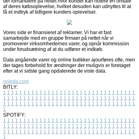
del forhandlere på nettet hvor kunder kan notere en omtale
af deres købsoplevelse, hvilket desuden kan udnyttes til at
få et indtryk af tidligere kunders oplevelser.
Vores side er finansieret af reklamer. Vi har et fast
samarbejde med en gruppe firmaer på nettet når vi
promoverer virksomhedernes varer, og opnår kommission
under forudsætning af at du udfører et indkøb.
Data angående varer og online butikker ajourføres ofte, men
der tages forbehold for ændringer der muligvis er foretaget
efter at vi sidste gang opdaterede de viste data.
onleda.com
BITLY:
1
1
1
1
1
1
1
1
1
1
1
1
1
1
1
1
1
1
1
1
1
1
1
1
1
1
1
1
1
1
1
1
1
1
1
1
1
1
1
1
1
1
1
1
1
1
1
1
1
1
1
1
1
1
1
1
1
1
1
1
1
1
1
1
1
1
1
1
1
1
1
1
1
1
1
1
1
1
1
1
1
1
1
1
1
1
1
1
1
1
1
1
1
1
1
1
1
1
1
1
SPOTIFY:
1
1
1
1
1
1
1
1
1
1
1
1
1
1
1
1
1
1
1
1
1
1
1
1
1
1
1
1
1
1
1
1
1
1
1
1
1
1
1
1
1
1
1
1
1
1
1
1
1
1
1
1
1
1
1
1
1
1
1
1
1
1
1
1
1
1
1
1
1
1
1
1
1
1
1
1
1
1
1
1
1
1
1
1
1
1
1
1
1
1
1
1
1
1
1
1
1
1
1
1