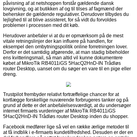
påvisning af at netshoppen forstår gældende dansk
lovgivning, og at butikken af og til tilses af fagmænd der
behersker de gældende regulativer. Derudover tilbydes du
lejlighed til at blive assisteret, for så vidt du forvoldes
problemer i processen med dit køb.
Herudover anbefaler vi at du er opmærksom på de mest
vitale retningslinjer der kan influere på handlen, for
eksempel den ombytningspolitik online forretningen lover.
Derfor er det samtidig afgørende, at man stadig bibeholder
ens kvitteringsmail, så man altid vil kunne dokumentere
købet af MikroTik RB4011iGS 5HacQ2HnD-IN Trådløs
router Desktop, uanset om du søger en vare til en pige eller
dreng.
Trustpilot frembyder relativt fortræffelige chancer for at
kortlægge forskellige nuværende forbrugeres tanker og på
grund af dette er det anbefalelsesværdigt, at du undersøger
internet firmaets vurderinger af MikroTik RB4011iGS
5HacQ2HnD-IN Trådløs router Desktop inden du shopper.
Facebook medfører lige så vel en række ærlige metoder til
at få indblik i e-firmaets kundetilfredshed. Desuden er der en