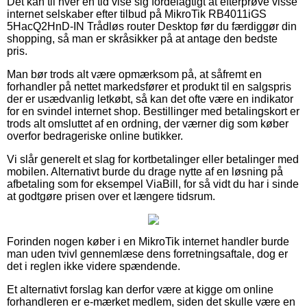
Det kan til hver en tid vise sig fordelagtigt at efterprøve visse
internet selskaber efter tilbud på MikroTik RB4011iGS
5HacQ2HnD-IN Trådløs router Desktop før du færdiggør din
shopping, så man er skråsikker på at antage den bedste
pris.
Man bør trods alt være opmærksom på, at såfremt en
forhandler på nettet markedsfører et produkt til en salgspris
der er usædvanlig letkøbt, så kan det ofte være en indikator
for en svindel internet shop. Bestillinger med betalingskort er
trods alt omsluttet af en ordning, der værner dig som køber
overfor bedrageriske online butikker.
Vi slår generelt et slag for kortbetalinger eller betalinger med
mobilen. Alternativt burde du drage nytte af en løsning på
afbetaling som for eksempel ViaBill, for så vidt du har i sinde
at godtgøre prisen over et længere tidsrum.
Forinden nogen køber i en MikroTik internet handler burde
man uden tvivl gennemlæse dens forretningsaftale, dog er
det i reglen ikke videre spændende.
Et alternativt forslag kan derfor være at kigge om online
forhandleren er e-mærket medlem, siden det skulle være en