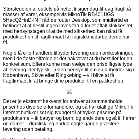
Størstedelen af outlets på nettet tilsiger dag-til-dag fragt på
masser af varer, eksempelvis MikroTik RB4011iGS
5HacQ2HnD-IN Trådløs router Desktop, som imidlertid er
betinget af at bestillingen laves forud for et aftalt klokkeslæt,
med hensynstagen til at de med sikkerhed kan nå at få
produktet hen til fragtfirmaet før logistikmedarbejderne har
fri.
Nogle få e-forhandlere tilbyder levering uden omkostninger,
men i de fleste tilfælde er det påkrævet at du bestiller for en
konkret sum. Ellers kunne man vælge den prisbilligste type
af levering, der typisk – uden hensyn til om du opholder sig i
København, Skive eller Ringkøbing – vil blive at få
fragtfirmaet til at bringe dine produkter til en pakkeshop.
Det er jo ekstremt bekvemt for enhver at sammenholde
priser hos diverse e-forhandlere, og så har utallige MikroTik
internet butikker set sig tvunget til at trykke priserne på
produkterne – til babyer og børn, og endvidere også til herrer
og damer – drastisk, og endda nogle gange præstere
levering uden betaling.