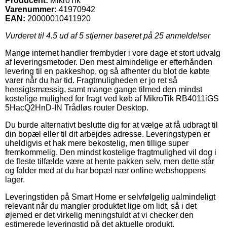
Producent:
MikroTik
Varenummer:
41970942
EAN:
20000010411920
Vurderet til
4.5
ud af 5 stjerner baseret på
25
anmeldelser
Mange internet handler frembyder i vore dage et stort udvalg
af leveringsmetoder. Den mest almindelige er efterhånden
levering til en pakkeshop, og så afhenter du blot de købte
varer når du har tid. Fragtmuligheden er jo ret så
hensigtsmæssig, samt mange gange tilmed den mindst
kostelige mulighed for fragt ved køb af MikroTik RB4011iGS
5HacQ2HnD-IN Trådløs router Desktop.
Du burde alternativt beslutte dig for at vælge at få udbragt til
din bopæl eller til dit arbejdes adresse. Leveringstypen er
uheldigvis et hak mere bekostelig, men tillige super
fremkommelig. Den mindst kostelige fragtmulighed vil dog i
de fleste tilfælde være at hente pakken selv, men dette står
og falder med at du har bopæl nær online webshoppens
lager.
Leveringstiden på Smart Home er selvfølgelig ualmindeligt
relevant når du mangler produktet lige om lidt, så i det
øjemed er det virkelig meningsfuldt at vi checker den
estimerede leveringstid på det aktuelle produkt.