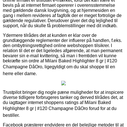
online firmaet er tilsluttet e-mærket, fordi det kan være et
bevis på at internet firmaet opererer i overensstemmelse
med gældende dansk lovgivning, og at hjemmesiden en
gang i mellem revideres af fagfolk der er meget fortrolige de
gældende regulativer. Derudover giver det dig lejlighed til
support, når du skulle få problemstillinger med dit indkøb.
Ydermere tilrådes det at kunden er klar over de
grundlæggende reglementer der influerer på handlen, f.eks.
den ombytningsrettighed online webshoppen tilsikrer. I
relation til det er det ligeledes afgørende, at man permanent
bevarer sin e-mail kvittering, så man i fremtiden vil kunne
bekræfte sin ordre af Milani Baked Highlighter 8 gr | #120
Champagne DâOro, ligegyldigt om du skal shoppe til en
herre eller dame.
Trustpilot bringer dig nogle pæne muligheder for at inspicere
diverse tidligere forbrugeres tanker og derved tilrådes det, at
du iagttager internet shoppens ratings af Milani Baked
Highlighter 8 gr | #120 Champagne DâOro forud for at du
bestiller.
Facebook præsterer endvidere en del belejlige metoder til at