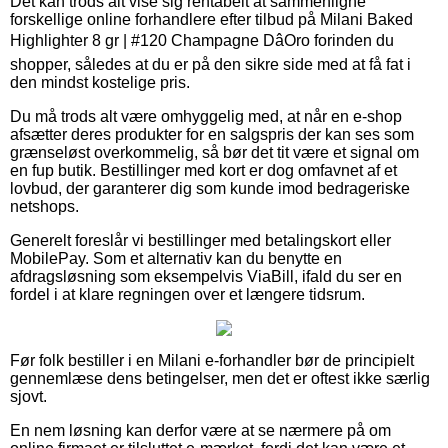
Det kan trods alt vise sig rentabelt at sammenligne
forskellige online forhandlere efter tilbud på Milani Baked
Highlighter 8 gr | #120 Champagne DâOro forinden du
shopper, således at du er på den sikre side med at få fat i
den mindst kostelige pris.
Du må trods alt være omhyggelig med, at når en e-shop
afsætter deres produkter for en salgspris der kan ses som
grænseløst overkommelig, så bør det tit være et signal om
en fup butik. Bestillinger med kort er dog omfavnet af et
lovbud, der garanterer dig som kunde imod bedrageriske
netshops.
Generelt foreslår vi bestillinger med betalingskort eller
MobilePay. Som et alternativ kan du benytte en
afdragsløsning som eksempelvis ViaBill, ifald du ser en
fordel i at klare regningen over et længere tidsrum.
Før folk bestiller i en Milani e-forhandler bør de principielt
gennemlæse dens betingelser, men det er oftest ikke særlig
sjovt.
En nem løsning kan derfor være at se nærmere på om