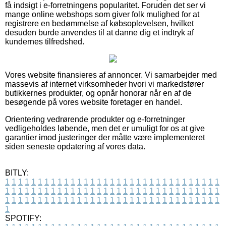
få indsigt i e-forretningens popularitet. Foruden det ser vi
mange online webshops som giver folk mulighed for at
registrere en bedømmelse af købsoplevelsen, hvilket
desuden burde anvendes til at danne dig et indtryk af
kundernes tilfredshed.
Vores website finansieres af annoncer. Vi samarbejder med
massevis af internet virksomheder hvori vi markedsfører
butikkernes produkter, og opnår honorar når en af de
besøgende på vores website foretager en handel.
Orientering vedrørende produkter og e-forretninger
vedligeholdes løbende, men det er umuligt for os at give
garantier imod justeringer der måtte være implementeret
siden seneste opdatering af vores data.
BITLY:
1
1
1
1
1
1
1
1
1
1
1
1
1
1
1
1
1
1
1
1
1
1
1
1
1
1
1
1
1
1
1
1
1
1
1
1
1
1
1
1
1
1
1
1
1
1
1
1
1
1
1
1
1
1
1
1
1
1
1
1
1
1
1
1
1
1
1
1
1
1
1
1
1
1
1
1
1
1
1
1
1
1
1
1
1
1
1
1
1
1
1
1
1
1
1
1
1
1
1
1
SPOTIFY: