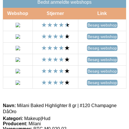
Bedst anmeldte webshops
Webshop
Stjerner
Link
Besøg webshop
Besøg webshop
Besøg webshop
Besøg webshop
Besøg webshop
Besøg webshop
Navn:
Milani Baked Highlighter 8 gr | #120 Champagne
DâOro
Kategori:
Makeup|Hud
Producent:
Milani
Varenummer:
PTC-M0-020-02