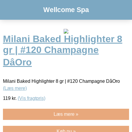
Wellcome Spa
Milani Baked Highlighter 8
gr | #120 Champagne
DâOro
Milani Baked Highlighter 8 gr | #120 Champagne DâOro
(Læs mere)
119
kr.
(Vis fragtpris)
Læs mere »
Køb nu »