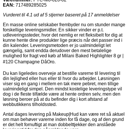
EAN:
717489285025
Vurderet til
4.1
ud af 5 stjerner baseret på
17
anmeldelser
En masse online selskaber frembyder nu om stunder mange
forskellige leveringsmidler. En sikker vinder er p.t.
udleveringssteder, hvor det nemlig er ret fleksibelt for dig at
kunne hente dine produkter lige præcis når det passer ind i
din kalender. Leveringsmetoden er jo ualmindeligt let
gængelig, samt endda derudover den mest betalelige
mulighed for fragt ved køb af Milani Baked Highlighter 8 gr |
#120 Champagne DâOro.
Du kan ligeledes overveje at bestille varerne til levering til
din lejlighed eller hus eller til hvor du arbejder. Løsningen
viser sig en gang i mellem en tak mere pebret, men tillige
ualmindeligt simpel. Den mindst kostelige leveringstype vil
dog i de fleste tilfælde være at hente ordren selv, men den
løsning beroer på at du befinder dig i kort afstand af
webbutikkens tilholdssted.
Antal dages levering på Makeup|Hud kan være ret så aktuel
om man behøver varerne inden for få dage, og af den grund
er det helt fornuftigt at man dobbelttjekker den anslåede