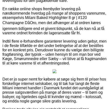
leveringstid for den pågældende vare.
En række online shops frembyder levering på
næstkommende hverdag på mange af shoppens varenumre,
eksempelvis Milani Baked Highlighter 8 gr | #120
Champagne DâOro, men det afhænger af at ordren køres
igennem tidligere end et givent tidspunkt, så de kan nå at få
varerne ordnet forinden de lageransatte får fri.
Indtil flere e-forhandlere garanterer levering uden gebyr, men
i de fleste tilfælde er det under betingelse af at der bestilles
for en konkret pris. Derudover kunne du vælge den billigste
fragtløsning, der typisk – uden hensyn til om man bor ved
Køge, Smørumnedre eller Sæby – vil blive at få fragtmanden
til at køre varerne til et afhentningssted.
Det er jo super nemt for købere at søge sig frem til priser hos
forskellige internet selskaber, og til tak har langt de fleste
Milani internet handler i Danmark fundet det uundgåeligt at
presse salgsværdien på mange af deres varer – til børn og
babyer, og ligeledes også til kvinder og mænd – kolossalt,
og endda nogle gange sikre gratis levering.