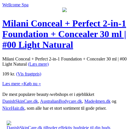
Wellcome Spa
Milani Conceal + Perfect 2-in-1
Foundation + Concealer 30 ml |
#00 Light Natural
Milani Conceal + Perfect 2-in-1 Foundation + Concealer 30 ml | #00
Light Natural
(Læs mere)
109
kr.
(Vis fragtpris)
Læs mere »
Køb nu »
De mest populære beauty-webshops er i øjeblikket
DanishSkinCare.dk
,
AustralianBodycare.dk
,
Made4men.dk
og
NiceHair.dk
, som alle har et stort sortiment til gode priser.
DanishSkinCare.dk tilbyder effektiv hudpleje til din huds