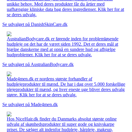
unikke behov. Med deres produkter får du årtier med
uafhængige kliniske data bag deres ingredienser. Klik her for at
se deres udvalg.
Se udvalget på DanishSkinCare.dk
AustralianBodycare.dk er førende inden for problemløsende
hudpleje og det har de været siden 1992. Det er deres mål at
hjælpe danskerne med at opnå en sundere hud og afhjælpe
hudproblemer. Klik her for at se deres udvalg.
Se udvalget på AustralianBodycare.dk
Made4men.dk er nordens største forhandler af
hudplejeprodukter til mænd. De har i dag over 5.000 forskellige
plejeprodukter til mænd, og hver eneste uge bliver deres udvalg
større. Klik her for at se deres udvalg.
Se udvalget på Made4men.dk
Hos NiceHair.dk finder du Danmarks absolut største online
udvalg af skønhedsprodukter til super gode og knivskarpe
priser. De sælger alt indenfor hudpleje, hårpleje, makeup,