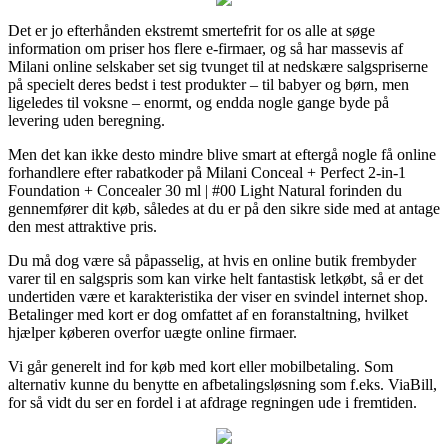
Det er jo efterhånden ekstremt smertefrit for os alle at søge
information om priser hos flere e-firmaer, og så har massevis af
Milani online selskaber set sig tvunget til at nedskære salgspriserne
på specielt deres bedst i test produkter – til babyer og børn, men
ligeledes til voksne – enormt, og endda nogle gange byde på
levering uden beregning.
Men det kan ikke desto mindre blive smart at eftergå nogle få online
forhandlere efter rabatkoder på Milani Conceal + Perfect 2-in-1
Foundation + Concealer 30 ml | #00 Light Natural forinden du
gennemfører dit køb, således at du er på den sikre side med at antage
den mest attraktive pris.
Du må dog være så påpasselig, at hvis en online butik frembyder
varer til en salgspris som kan virke helt fantastisk letkøbt, så er det
undertiden være et karakteristika der viser en svindel internet shop.
Betalinger med kort er dog omfattet af en foranstaltning, hvilket
hjælper køberen overfor uægte online firmaer.
Vi går generelt ind for køb med kort eller mobilbetaling. Som
alternativ kunne du benytte en afbetalingsløsning som f.eks. ViaBill,
for så vidt du ser en fordel i at afdrage regningen ude i fremtiden.