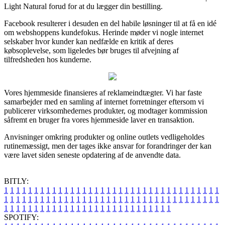
Light Natural forud for at du lægger din bestilling.
Facebook resulterer i desuden en del habile løsninger til at få en idé
om webshoppens kundefokus. Herinde møder vi nogle internet
selskaber hvor kunder kan nedfælde en kritik af deres
købsoplevelse, som ligeledes bør bruges til afvejning af
tilfredsheden hos kunderne.
Vores hjemmeside finansieres af reklameindtægter. Vi har faste
samarbejder med en samling af internet forretninger eftersom vi
publicerer virksomhedernes produkter, og modtager kommission
såfremt en bruger fra vores hjemmeside laver en transaktion.
Anvisninger omkring produkter og online outlets vedligeholdes
rutinemæssigt, men der tages ikke ansvar for forandringer der kan
være lavet siden seneste opdatering af de anvendte data.
BITLY:
1
1
1
1
1
1
1
1
1
1
1
1
1
1
1
1
1
1
1
1
1
1
1
1
1
1
1
1
1
1
1
1
1
1
1
1
1
1
1
1
1
1
1
1
1
1
1
1
1
1
1
1
1
1
1
1
1
1
1
1
1
1
1
1
1
1
1
1
1
1
1
1
1
1
1
1
1
1
1
1
1
1
1
1
1
1
1
1
1
1
1
1
1
1
1
1
1
1
1
1
SPOTIFY: