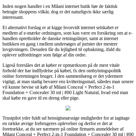
Inden nogen handler i en Milani internet butik bør de faktisk
betragte shoppens vilkår, dog er det naturligvis ikke særlig
interessant.
Et alternativt forslag er at kigge hvorvidt internet selskabet er
medlem af e-mærke ordningen, som kan være en forsikring om at e-
handlen opretholder de danske retningslinjer, samt at internet
butikken en gang i mellem undersøges af jurister der mestrer
lovgivningen. Desuden får du lejlighed til opbakning, ifald du
oplever udfordringer som følge af din ordre.
Ligeså foreslåes det at køber er opmærksom på de mest vitale
forhold der har indflydelse på købet, fx den ombytningspolitik
online forretningen bruger. I den sammenhæng er det ydermere
vigtigt, at man stadig bevarer ens kvitteringsmail, således man senere
vil kunne bevise sit køb af Milani Conceal + Perfect 2-in-1
Foundation + Concealer 30 ml | #00 Light Natural, hvad end man
skal købe en gave til en dreng eller pige.
Trustpilot yder fuldt ud hensigtsmæssige muligheder for at iagttage
en række øvrige forbrugeres oplevelser og derfor er det at
foretrække, at du ser nærmere på online firmaets anmeldelser af
Milani Conceal + Perfect 2-in-1 Foundation + Concealer 30 ml | #00