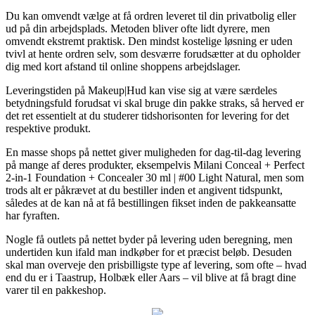
Du kan omvendt vælge at få ordren leveret til din privatbolig eller
ud på din arbejdsplads. Metoden bliver ofte lidt dyrere, men
omvendt ekstremt praktisk. Den mindst kostelige løsning er uden
tvivl at hente ordren selv, som desværre forudsætter at du opholder
dig med kort afstand til online shoppens arbejdslager.
Leveringstiden på Makeup|Hud kan vise sig at være særdeles
betydningsfuld forudsat vi skal bruge din pakke straks, så herved er
det ret essentielt at du studerer tidshorisonten for levering for det
respektive produkt.
En masse shops på nettet giver muligheden for dag-til-dag levering
på mange af deres produkter, eksempelvis Milani Conceal + Perfect
2-in-1 Foundation + Concealer 30 ml | #00 Light Natural, men som
trods alt er påkrævet at du bestiller inden et angivent tidspunkt,
således at de kan nå at få bestillingen fikset inden de pakkeansatte
har fyraften.
Nogle få outlets på nettet byder på levering uden beregning, men
undertiden kun ifald man indkøber for et præcist beløb. Desuden
skal man overveje den prisbilligste type af levering, som ofte – hvad
end du er i Taastrup, Holbæk eller Aars – vil blive at få bragt dine
varer til en pakkeshop.