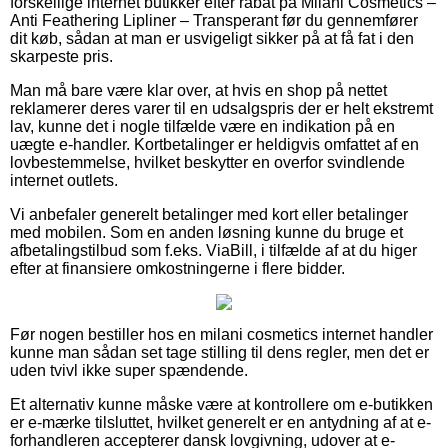
forskellige internet butikker efter rabat på Milani Cosmetics –
Anti Feathering Lipliner – Transperant før du gennemfører
dit køb, sådan at man er usvigeligt sikker på at få fat i den
skarpeste pris.
Man må bare være klar over, at hvis en shop på nettet
reklamerer deres varer til en udsalgspris der er helt ekstremt
lav, kunne det i nogle tilfælde være en indikation på en
uægte e-handler. Kortbetalinger er heldigvis omfattet af en
lovbestemmelse, hvilket beskytter en overfor svindlende
internet outlets.
Vi anbefaler generelt betalinger med kort eller betalinger
med mobilen. Som en anden løsning kunne du bruge et
afbetalingstilbud som f.eks. ViaBill, i tilfælde af at du higer
efter at finansiere omkostningerne i flere bidder.
Før nogen bestiller hos en milani cosmetics internet handler
kunne man sådan set tage stilling til dens regler, men det er
uden tvivl ikke super spændende.
Et alternativ kunne måske være at kontrollere om e-butikken
er e-mærke tilsluttet, hvilket generelt er en antydning af at e-
forhandleren accepterer dansk lovgivning, udover at e-