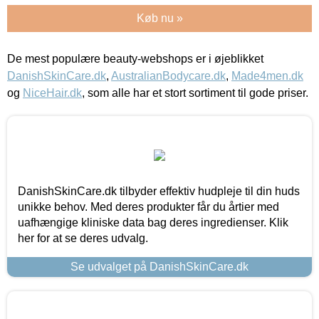
Køb nu »
De mest populære beauty-webshops er i øjeblikket
DanishSkinCare.dk
,
AustralianBodycare.dk
,
Made4men.dk
og
NiceHair.dk
, som alle har et stort sortiment til gode priser.
DanishSkinCare.dk tilbyder effektiv hudpleje til din huds
unikke behov. Med deres produkter får du årtier med
uafhængige kliniske data bag deres ingredienser. Klik
her for at se deres udvalg.
Se udvalget på DanishSkinCare.dk