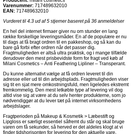
Producent:
milani cosmetics
Varenummer:
717489632010
EAN:
717489632010
Vurderet til
4.3
ud af 5 stjerner baseret på
36
anmeldelser
En hel del internet firmaer giver nu om stunder en lang
række forskellige leveringsmåder. En af de populære er nu
til dags at få bragt ordren til en pakkeshop, og så kan du
bare gå forbi efter ordren når det passer dig.
Fragtmuligheden er altså ultra praktisk, og i mange tilfælde
derudover den mest prisbevidste form for fragt ved køb af
Milani Cosmetics – Anti Feathering Lipliner – Transperant.
Du kunne alternativt vælge at få ordren leveret til din
adresse eller ud til din arbejdsplads. Fragtmuligheden viser
sig tit en sjat mere omkostningsfuld, men ligeledes ekstremt
fremkommelig. Den mest letkøbte type af levering vil dog
altid vise sig at være at du selv henter produkterne, som jo
nødvendiggør at du lever tæt på internet virksomhedens
arbejdslager.
Fragtperioden på Makeup & Kosmetik > Læbestift og
Lipgloss er særligt essentiel såfremt du står og skal bruge
varen om få sekunder, så herved er det aldeles klogt at vi
finder tidshorisonten for levering for den aktuelle vare.