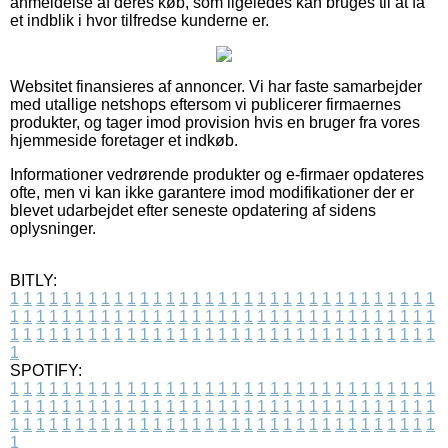
anmeldelse af deres køb, som ligeledes kan bruges til at få
et indblik i hvor tilfredse kunderne er.
Websitet finansieres af annoncer. Vi har faste samarbejder
med utallige netshops eftersom vi publicerer firmaernes
produkter, og tager imod provision hvis en bruger fra vores
hjemmeside foretager et indkøb.
Informationer vedrørende produkter og e-firmaer opdateres
ofte, men vi kan ikke garantere imod modifikationer der er
blevet udarbejdet efter seneste opdatering af sidens
oplysninger.
BITLY:
1
1
1
1
1
1
1
1
1
1
1
1
1
1
1
1
1
1
1
1
1
1
1
1
1
1
1
1
1
1
1
1
1
1
1
1
1
1
1
1
1
1
1
1
1
1
1
1
1
1
1
1
1
1
1
1
1
1
1
1
1
1
1
1
1
1
1
1
1
1
1
1
1
1
1
1
1
1
1
1
1
1
1
1
1
1
1
1
1
1
1
1
1
1
1
1
1
1
1
1
SPOTIFY:
1
1
1
1
1
1
1
1
1
1
1
1
1
1
1
1
1
1
1
1
1
1
1
1
1
1
1
1
1
1
1
1
1
1
1
1
1
1
1
1
1
1
1
1
1
1
1
1
1
1
1
1
1
1
1
1
1
1
1
1
1
1
1
1
1
1
1
1
1
1
1
1
1
1
1
1
1
1
1
1
1
1
1
1
1
1
1
1
1
1
1
1
1
1
1
1
1
1
1
1