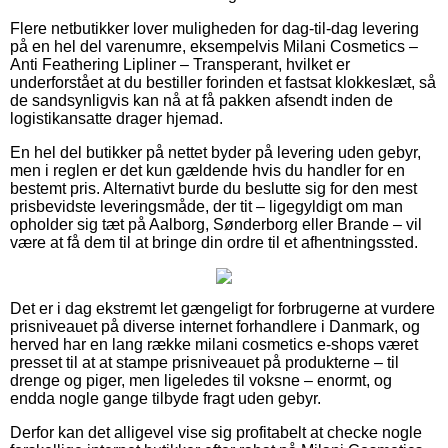
Flere netbutikker lover muligheden for dag-til-dag levering
på en hel del varenumre, eksempelvis Milani Cosmetics –
Anti Feathering Lipliner – Transperant, hvilket er
underforstået at du bestiller forinden et fastsat klokkeslæt, så
de sandsynligvis kan nå at få pakken afsendt inden de
logistikansatte drager hjemad.
En hel del butikker på nettet byder på levering uden gebyr,
men i reglen er det kun gældende hvis du handler for en
bestemt pris. Alternativt burde du beslutte sig for den mest
prisbevidste leveringsmåde, der tit – ligegyldigt om man
opholder sig tæt på Aalborg, Sønderborg eller Brande – vil
være at få dem til at bringe din ordre til et afhentningssted.
Det er i dag ekstremt let gængeligt for forbrugerne at vurdere
prisniveauet på diverse internet forhandlere i Danmark, og
herved har en lang række milani cosmetics e-shops været
presset til at at stampe prisniveauet på produkterne – til
drenge og piger, men ligeledes til voksne – enormt, og
endda nogle gange tilbyde fragt uden gebyr.
Derfor kan det alligevel vise sig profitabelt at checke nogle