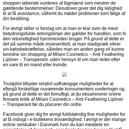
shoppen løbende vurderes af fagmænd som mestrer de
gældende bestemmelser. Derudover giver det dig lejlighed
til at få assistance, såfremt du møder problemer som følge af
din bestilling.
For øvrigt stiller vi forslag om at man er klar over de mest
betydningsfulde retningslinjer der gælder for handlen, som fx
den returrettighed hjemmesiden bruger. På grund af dette er
det på samme måde essesentielt, at man stadigvæk sikrer
sin købsbekræftelse, således man en anden gang vil kunne
bevidne sin shopping af Milani Cosmetics – Anti Feathering
Lipliner – Transperant, uden hensyn til om man leder efter
en vare til en mand eller kvinde.
Trustpilot tilbyder relativt uafhængige muligheder for at
eftergå forskellige nuværende konsumenters vurderinger og
på grund af dette er det fornuftigt, at du eksaminerer online
firmaets kritik af Milani Cosmetics – Anti Feathering Lipliner
– Transperant før du placerer din ordre.
Facebook giver dig for øvrigt fuldstændig fine muligheder for
at få indsigt i e-butikkens troværdighed. I øvrigt er der mange
online selskaber i Danmark hvor du kan meddele en