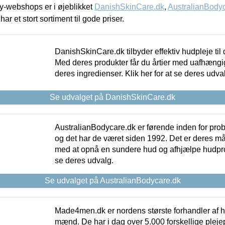
-webshops er i øjeblikket
DanishSkinCare.dk
,
AustralianBody
har et stort sortiment til gode priser.
DanishSkinCare.dk tilbyder effektiv hudpleje til
Med deres produkter får du årtier med uafhængi
deres ingredienser. Klik her for at se deres udva
Se udvalget på DanishSkinCare.dk
AustralianBodycare.dk er førende inden for pr
og det har de været siden 1992. Det er deres m
med at opnå en sundere hud og afhjælpe hudprob
se deres udvalg.
Se udvalget på AustralianBodycare.dk
Made4men.dk er nordens største forhandler af hu
mænd. De har i dag over 5.000 forskellige pleje