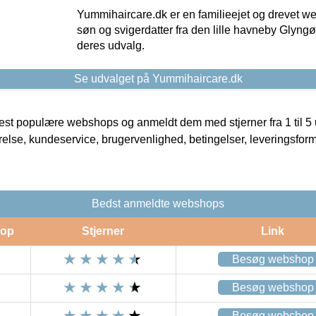
Yummihaircare.dk er en familieejet og drevet we
søn og svigerdatter fra den lille havneby Glyngøre
deres udvalg.
Se udvalget på Yummihaircare.dk
t populære webshops og anmeldt dem med stjerner fra 1 til 5 ud
rrelse, kundeservice, brugervenlighed, betingelser, leveringsfor
Bedst anmeldte webshops
op
Stjerner
Link
Besøg webshop
Besøg webshop
Besøg webshop