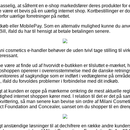
sselig, at såfremt en e-shop markedsfører deres produkter for e
 være et bevis på en uærlig internet shop. Kortbestillinger er dog
rfor uærlige forretninger på nettet.
rtkøb eller MobilePay. Som en alternativ mulighed kunne du an
ill, ifald du har til hensigt at betale betalingen senere.
ani cosmetics e-handler behøver de uden tvivl tage stilling til vi
teressant.
ære at finde ud af hvorvidt e-butikken er tilsluttet e-mærket, h
webshoppen opererer i overensstemmelse med de danske retningslin
onitoreres af sagkyndige som er indført i vedtægterne på område
d, ifald du forvoldes problemer i forbindelse med dit indkøb.
igt at kunden er oppe på mærkerne omkring de mest aktuelle regl
ettighed internet shoppen kører med. I relation til det er det på
ekvittering, så man senere kan bevise sin ordre af Milani Cosme
ct Foundation and Concealer, uanset om du shopper til en dreng
vigt anstændige løsninger til at dechifrere en række andre kunders