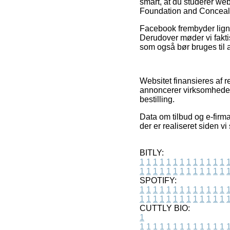
smart, at du studerer we
Foundation and Concealer
Facebook frembyder lignen
Derudover møder vi fakti
som også bør bruges til at
Websitet finansieres af r
annoncerer virksomhedern
bestilling.
Data om tilbud og e-firma
der er realiseret siden v
BITLY:
1
1
1
1
1
1
1
1
1
1
1
1
1
1
1
1
1
1
1
1
1
1
1
1
1
1
SPOTIFY:
1
1
1
1
1
1
1
1
1
1
1
1
1
1
1
1
1
1
1
1
1
1
1
1
1
1
CUTTLY BIO:
1
1
1
1
1
1
1
1
1
1
1
1
1
1