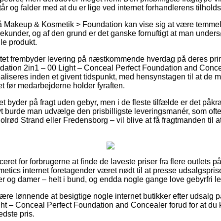
år og falder med at du er lige ved internet forhandlerens tilholds
 Makeup & Kosmetik > Foundation kan vise sig at være temmelig
 sekunder, og af den grund er det ganske fornuftigt at man unde
lle produkt.
ttet frembyder levering på næstkommende hverdag på deres pri
ation 2in1 – 00 Light – Conceal Perfect Foundation and Conceale
ealiseres inden et givent tidspunkt, med hensynstagen til at de 
t før medarbejderne holder fyraften.
et byder på fragt uden gebyr, men i de fleste tilfælde er det påkr
tivt burde man udvælge den prisbilligste leveringsmanér, som of
olrød Strand eller Fredensborg – vil blive at få fragtmanden til at 
ceret for forbrugerne at finde de laveste priser fra flere outlets p
metics internet foretagender været nødt til at presse udsalgspri
errer og damer – helt i bund, og endda nogle gange love gebyrfri l
re lønnende at besigtige nogle internet butikker efter udsalg 
ht – Conceal Perfect Foundation and Concealer forud for at du 
dste pris.