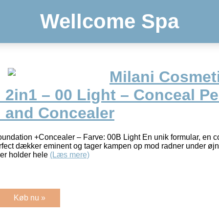
Wellcome Spa
Milani Cosmet
2in1 – 00 Light – Conceal Pe
 and Concealer
undation +Concealer – Farve: 00B Light En unik formular, en c
rfect dækker eminent og tager kampen op mod radner under øj
er holder hele
(Læs mere)
Køb nu »