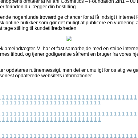
bshoppens omtaler af Milani Cosmetics – Foundation 2in1 – 00 
 forinden du lægger din bestilling.
de nogenlunde troværdige chancer for at få indsigt i internet f
sk online butikker som gør det muligt at publicere en vurdering 
 tage stilling til kundetilfredsheden.
eklameindtægter. Vi har et fast samarbejde med en stribe intern
es tilbud, og tjener godtgørelse såfremt en bruger fra vores h
er opdateres rutinemæssigt, men det er umuligt for os at give g
i senest opdaterede websitets informationer.
1
1
1
1
1
1
1
1
1
1
1
1
1
1
1
1
1
1
1
1
1
1
1
1
1
1
1
1
1
1
1
1
1
1
1
1
1
1
1
1
1
1
1
1
1
1
1
1
1
1
1
1
1
1
1
1
1
1
1
1
1
1
1
1
1
1
1
1
1
1
1
1
1
1
1
1
1
1
1
1
1
1
1
1
1
1
1
1
1
1
1
1
1
1
1
1
1
1
1
1
1
1
1
1
1
1
1
1
1
1
1
1
1
1
1
1
1
1
1
1
1
1
1
1
1
1
1
1
1
1
1
1
1
1
1
1
1
1
1
1
1
1
1
1
1
1
1
1
1
1
1
1
1
1
1
1
1