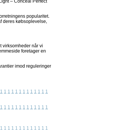
Light – Conceal Perfect
orretningens popularitet.
af deres købsoplevelse,
et virksomheder når vi
jemmeside foretager en
arantier imod reguleringer
1
1
1
1
1
1
1
1
1
1
1
1
1
1
1
1
1
1
1
1
1
1
1
1
1
1
1
1
1
1
1
1
1
1
1
1
1
1
1