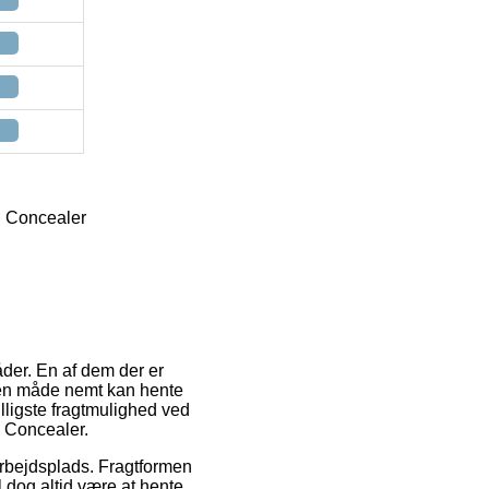
d Concealer
åder. En af dem der er
den måde nemt kan hente
illigste fragtmulighed ved
d Concealer.
arbejdsplads. Fragtformen
l dog altid være at hente