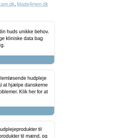
care.dk
,
Made4men.dk
 din huds unikke behov.
ge kliniske data bag
lg.
oblemløsende hudpleje
ål at hjælpe danskerne
lemer. Klik her for at
dplejeprodukter til
produkter til mænd, og