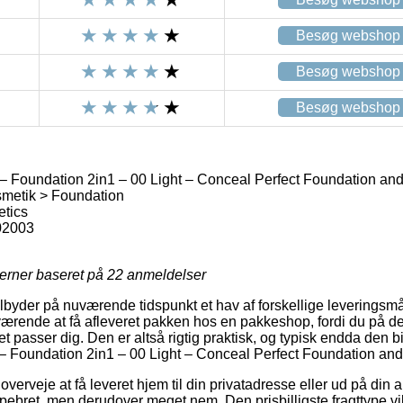
Besøg webshop
Besøg webshop
Besøg webshop
– Foundation 2in1 – 00 Light – Conceal Perfect Foundation an
etik > Foundation
etics
02003
jerner baseret på
22
anmeldelser
ilbyder på nuværende tidspunkt et hav af forskellige leveringsm
værende at få afleveret pakken hos en pakkeshop, fordi du på 
et passer dig. Den er altså rigtig praktisk, og typisk endda den b
 – Foundation 2in1 – 00 Light – Conceal Perfect Foundation an
rveje at få leveret hjem til din privatadresse eller ud på din 
 pebret, men derudover meget nem. Den prisbilligste fragttype vi