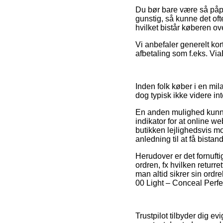
Du bør bare være så påpa
gunstig, så kunne det ofte
hvilket bistår køberen ove
Vi anbefaler generelt ko
afbetaling som f.eks. ViaB
Inden folk køber i en mil
dog typisk ikke videre in
En anden mulighed kunne v
indikator for at online 
butikken lejlighedsvis m
anledning til at få bistan
Herudover er det fornuft
ordren, fx hvilken returr
man altid sikrer sin ordr
00 Light – Conceal Perfe
Trustpilot tilbyder dig e