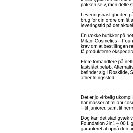
pakken selv, men dette st
Leveringshastigheden på
brug for din ordre om få
leveringstid på det aktue
En række butikker på ne
Milani Cosmetics – Found
krav om at bestillingen r
få produkterne ekspedere
Flere forhandlere på nett
fastslået beløb. Alterna
befinder sig i Roskilde, S
afhentningssted.
Det er jo virkelig ukompli
har masser af milani cos
– til juniorer, samt til h
Dog kan det stadigvæk væ
Foundation 2in1 – 00 Lig
garanteret at opnå den be