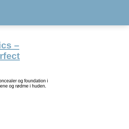
ics –
rfect
oncealer og foundation i
nene og rødme i huden.