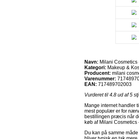
Navn:
Milani Cosmetics 
Kategori:
Makeup & Kosm
Producent:
milani cosm
Varenummer:
7174897
EAN:
717489702003
Vurderet til
4.8
ud af 5 st
Mange internet handler t
mest populær er for nær
bestillingen præcis når d
køb af Milani Cosmetics
Du kan på samme måde ove
bliver typisk en tak mere