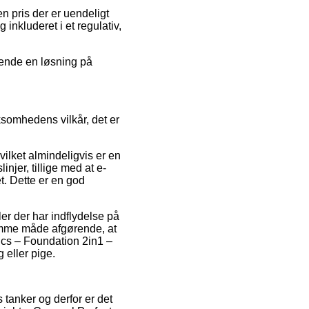
n pris der er uendeligt
 inkluderet i et regulativ,
vende en løsning på
rksomhedens vilkår, det er
vilket almindeligvis er en
jer, tillige med at e-
t. Dette er en god
er der har indflydelse på
 samme måde afgørende, at
tics – Foundation 2in1 –
 eller pige.
 tanker og derfor er det