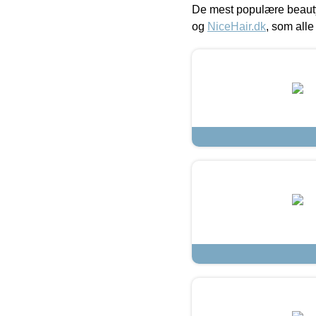
De mest populære beauty
og
NiceHair.dk
, som alle 