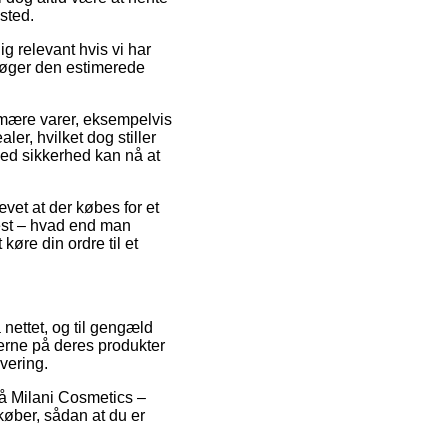
sted.
 relevant hvis vi har
rsøger den estimerede
mære varer, eksempelvis
r, hvilket dog stiller
med sikkerhed kan nå at
ævet at der købes for et
test – hvad end man
køre din ordre til et
å nettet, og til gengæld
serne på deres produkter
evering.
på Milani Cosmetics –
køber, sådan at du er