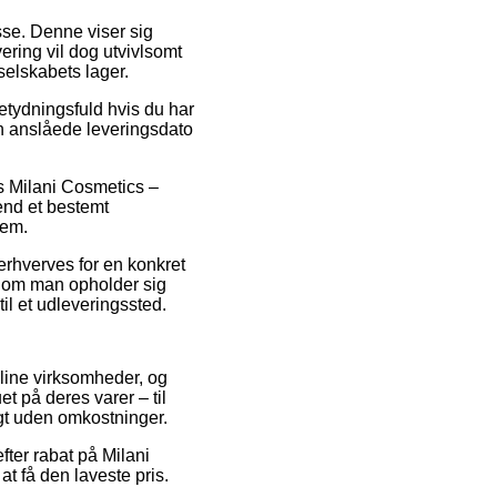
esse. Denne viser sig
vering vil dog utvivlsomt
selskabets lager.
tydningsfuld hvis du har
en anslåede leveringsdato
is Milani Cosmetics –
end et bestemt
jem.
erhverves for en konkret
e – om man opholder sig
til et udleveringssted.
online virksomheder, og
et på deres varer – til
agt uden omkostninger.
fter rabat på Milani
t få den laveste pris.