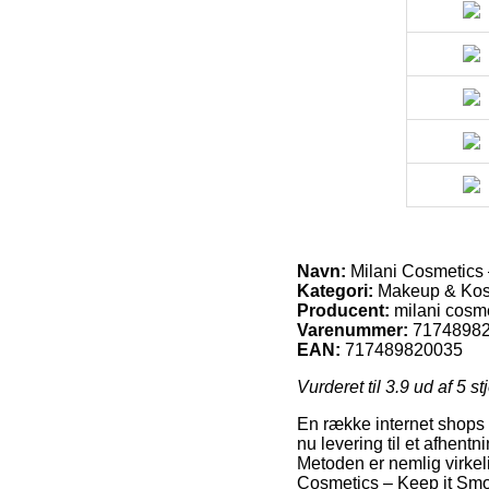
Navn:
Milani Cosmetics 
Kategori:
Makeup & Kos
Producent:
milani cosm
Varenummer:
7174898
EAN:
717489820035
Vurderet til
3.9
ud af 5 st
En række internet shops f
nu levering til et afhent
Metoden er nemlig virkeli
Cosmetics – Keep it Smo