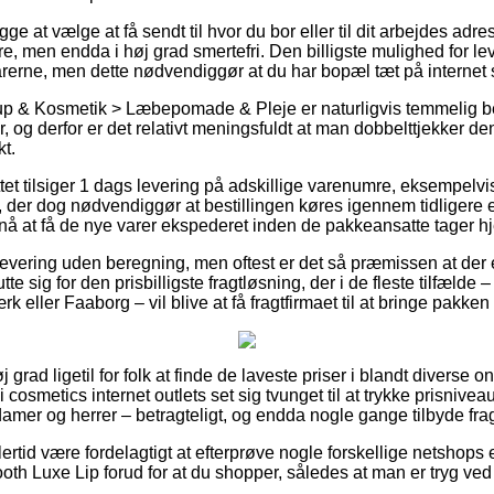
ge at vælge at få sendt til hvor du bor eller til dit arbejdes adr
ere, men endda i høj grad smertefri. Den billigste mulighed for le
arerne, men dette nødvendiggør at du har bopæl tæt på internet 
p & Kosmetik > Læbepomade & Pleje er naturligvis temmelig be
, og derfor er det relativt meningsfuldt at man dobbelttjekker d
t.
tet tilsiger 1 dags levering på adskillige varenumre, eksempelv
 der dog nødvendiggør at bestillingen køres igennem tidligere 
 nå at få de nye varer ekspederet inden de pakkeansatte tager h
 levering uden beregning, men oftest er det så præmissen at der 
tte sig for den prisbilligste fragtløsning, der i de fleste tilfæld
 eller Faaborg – vil blive at få fragtfirmaet til at bringe pakken 
j grad ligetil for folk at finde de laveste priser i blandt diverse 
i cosmetics internet outlets set sig tvunget til at trykke prisniveau
 damer og herrer – betragteligt, og endda nogle gange tilbyde fr
ertid være fordelagtigt at efterprøve nogle forskellige netshops e
h Luxe Lip forud for at du shopper, således at man er tryg ved a