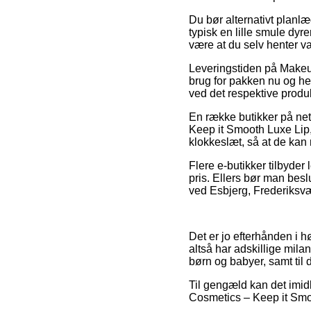
Du bør alternativt planlæg
typisk en lille smule dyr
være at du selv henter v
Leveringstiden på Makeu
brug for pakken nu og her
ved det respektive produk
En række butikker på net
Keep it Smooth Luxe Lip,
klokkeslæt, så at de kan
Flere e-butikker tilbyder
pris. Ellers bør man beslu
ved Esbjerg, Frederiksværk
Det er jo efterhånden i hø
altså har adskillige milan
børn og babyer, samt til
Til gengæld kan det imidl
Cosmetics – Keep it Smoot