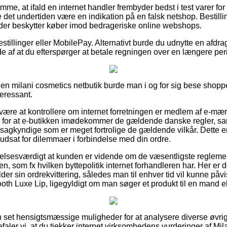
me, at ifald en internet handler frembyder bedst i test varer for 
 det undertiden være en indikation på en falsk netshop. Bestillin
, der beskytter køber imod bedrageriske online webshops.
estillinger eller MobilePay. Alternativt burde du udnytte en afdra
lde af at du efterspørger at betale regningen over en længere per
 en milani cosmetics netbutik burde man i og for sig bese shoppe
teressant.
n være at kontrollere om internet forretningen er medlem af e-mæ
 for at e-butikken imødekommer de gældende danske regler, sa
sagkyndige som er meget fortrolige de gældende vilkår. Dette er e
 udsat for dilemmaer i forbindelse med din ordre.
lelsesværdigt at kunden er vidende om de væsentligste regleme
n, som fx hvilken byttepolitik internet forhandleren har. Her er d
der sin ordrekvittering, således man til enhver tid vil kunne påvis
th Luxe Lip, ligegyldigt om man søger et produkt til en mand el
n set hensigtsmæssige muligheder for at analysere diverse øvri
faler vi, at du tjekker internet virksomhedens vurderinger af Mi