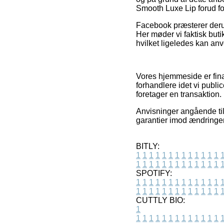
Smooth Luxe Lip forud fo
Facebook præsterer derud
Her møder vi faktisk but
hvilket ligeledes kan anv
Vores hjemmeside er fina
forhandlere idet vi publ
foretager en transaktion.
Anvisninger angående til
garantier imod ændringer
BITLY:
1
1
1
1
1
1
1
1
1
1
1
1
1
1
1
1
1
1
1
1
1
1
1
1
1
1
SPOTIFY:
1
1
1
1
1
1
1
1
1
1
1
1
1
1
1
1
1
1
1
1
1
1
1
1
1
1
CUTTLY BIO:
1
1
1
1
1
1
1
1
1
1
1
1
1
1