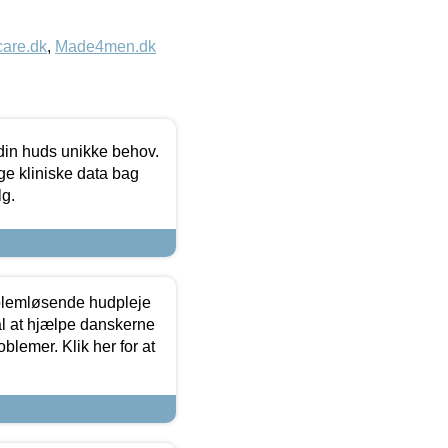
care.dk
,
Made4men.dk
 din huds unikke behov.
ge kliniske data bag
lg.
oblemløsende hudpleje
ål at hjælpe danskerne
lemer. Klik her for at