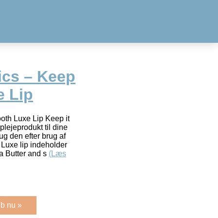
ics – Keep
e Lip
oth Luxe Lip Keep it
lejeprodukt til dine
rug den efter brug af
 Luxe lip indeholder
a Butter and s
(Læs
b nu »