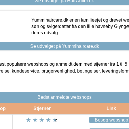
Se udvalget på HairOutlet.dk
Yummihaircare.dk er en familieejet og drevet we
søn og svigerdatter fra den lille havneby Glyngøre
deres udvalg.
Se udvalget på Yummihaircare.dk
t populære webshops og anmeldt dem med stjerner fra 1 til 5 ud
rrelse, kundeservice, brugervenlighed, betingelser, leveringsfor
Bedst anmeldte webshops
op
Stjerner
Link
Besøg webshop