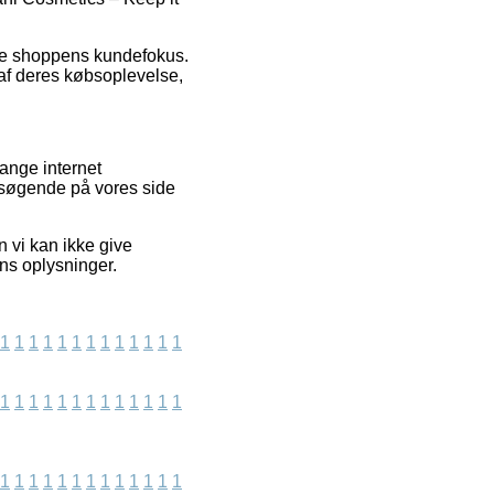
line shoppens kundefokus.
 af deres købsoplevelse,
ange internet
besøgende på vores side
 vi kan ikke give
ns oplysninger.
1
1
1
1
1
1
1
1
1
1
1
1
1
1
1
1
1
1
1
1
1
1
1
1
1
1
1
1
1
1
1
1
1
1
1
1
1
1
1