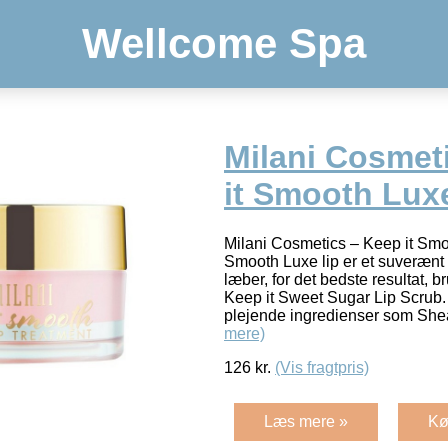
Wellcome Spa
Milani Cosmet
it Smooth Lux
Milani Cosmetics – Keep it Smo
Smooth Luxe lip er et suverænt p
læber, for det bedste resultat, b
Keep it Sweet Sugar Lip Scrub.
plejende ingredienser som She
mere)
126
kr.
(Vis fragtpris)
Læs mere »
Kø