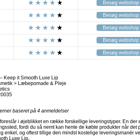
Besøg webshop
Besøg webshop
Besøg webshop
Besøg webshop
Besøg webshop
– Keep it Smooth Luxe Lip
metik > Læbepomade & Pleje
etics
20035
jerner baseret på
4
anmeldelser
oreslår i øjeblikket en række forskellige leveringstyper. En der
ningssted, fordi du så nemt kan hente de købte produkter når det 
g enkel, og oftest tillige den mindst kostelige leveringsmanér v
oth Luxe Lip.