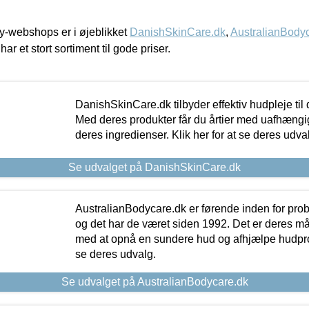
-webshops er i øjeblikket
DanishSkinCare.dk
,
AustralianBody
har et stort sortiment til gode priser.
DanishSkinCare.dk tilbyder effektiv hudpleje til
Med deres produkter får du årtier med uafhængi
deres ingredienser. Klik her for at se deres udva
Se udvalget på DanishSkinCare.dk
AustralianBodycare.dk er førende inden for pr
og det har de været siden 1992. Det er deres m
med at opnå en sundere hud og afhjælpe hudprob
se deres udvalg.
Se udvalget på AustralianBodycare.dk