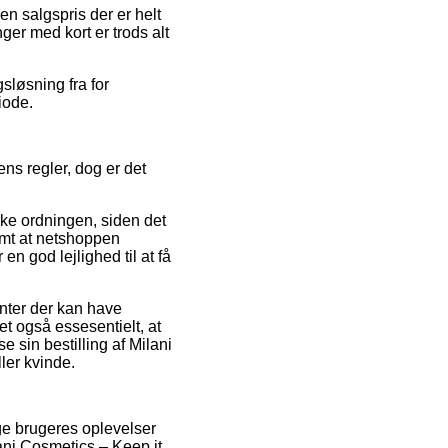
en salgspris der er helt
ger med kort er trods alt
gsløsning fra for
iode.
ns regler, dog er det
rke ordningen, siden det
mt at netshoppen
n god lejlighed til at få
nter der kan have
et også essesentielt, at
e sin bestilling af Milani
ler kvinde.
ge brugeres oplevelser
lani Cosmetics – Keep it