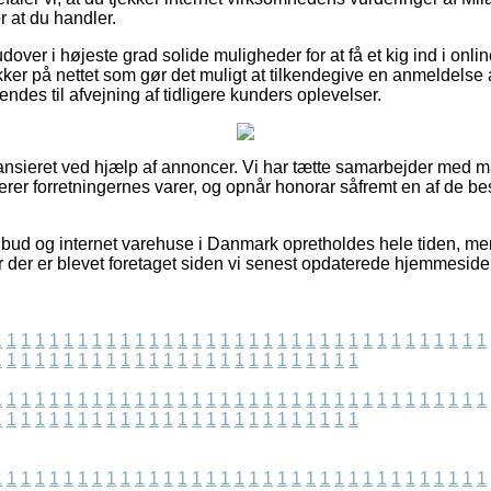
r at du handler.
over i højeste grad solide muligheder for at få et kig ind i on
ikker på nettet som gør det muligt at tilkendegive en anmeldelse
endes til afvejning af tidligere kunders oplevelser.
nsieret ved hjælp af annoncer. Vi har tætte samarbejder med m
icerer forretningernes varer, og opnår honorar såfremt en af de 
bud og internet varehuse i Danmark opretholdes hele tiden, men
 der er blevet foretaget siden vi senest opdaterede hjemmeside
1
1
1
1
1
1
1
1
1
1
1
1
1
1
1
1
1
1
1
1
1
1
1
1
1
1
1
1
1
1
1
1
1
1
1
1
1
1
1
1
1
1
1
1
1
1
1
1
1
1
1
1
1
1
1
1
1
1
1
1
1
1
1
1
1
1
1
1
1
1
1
1
1
1
1
1
1
1
1
1
1
1
1
1
1
1
1
1
1
1
1
1
1
1
1
1
1
1
1
1
1
1
1
1
1
1
1
1
1
1
1
1
1
1
1
1
1
1
1
1
1
1
1
1
1
1
1
1
1
1
1
1
1
1
1
1
1
1
1
1
1
1
1
1
1
1
1
1
1
1
1
1
1
1
1
1
1