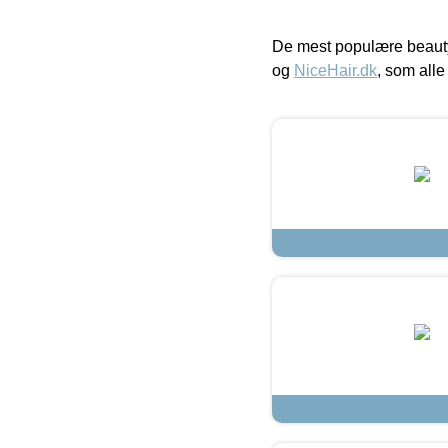
De mest populære beauty
og
NiceHair.dk
, som alle 