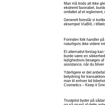
Man må trods alt ikke glem
ekstremt favorabel, burde
omfattet af et reglement
Generelt foreslår vi kortb
eksempel ViaBill, i tilfæ
Forinden folk handler på
naturligvis ikke videre in
Et alternativt forslag ka
burde være en sikkerhed
lejlighedsvis besøges af 
assistance, når du bliver
Yderligere er det anbefa
betydning for transaktione
man til enhver tid bibehol
Cosmetics – Keep it Smoo
Trustpilot byder på såda
og på grund af dette anbe