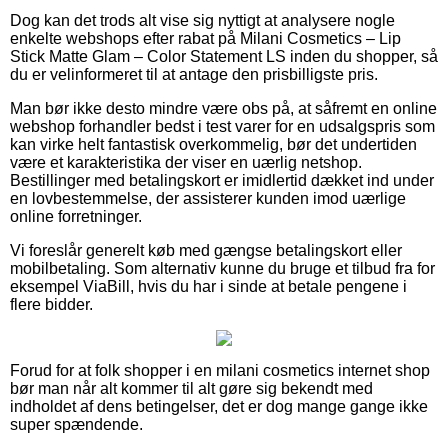
Dog kan det trods alt vise sig nyttigt at analysere nogle
enkelte webshops efter rabat på Milani Cosmetics – Lip
Stick Matte Glam – Color Statement LS inden du shopper, så
du er velinformeret til at antage den prisbilligste pris.
Man bør ikke desto mindre være obs på, at såfremt en online
webshop forhandler bedst i test varer for en udsalgspris som
kan virke helt fantastisk overkommelig, bør det undertiden
være et karakteristika der viser en uærlig netshop.
Bestillinger med betalingskort er imidlertid dækket ind under
en lovbestemmelse, der assisterer kunden imod uærlige
online forretninger.
Vi foreslår generelt køb med gængse betalingskort eller
mobilbetaling. Som alternativ kunne du bruge et tilbud fra for
eksempel ViaBill, hvis du har i sinde at betale pengene i
flere bidder.
Forud for at folk shopper i en milani cosmetics internet shop
bør man når alt kommer til alt gøre sig bekendt med
indholdet af dens betingelser, det er dog mange gange ikke
super spændende.