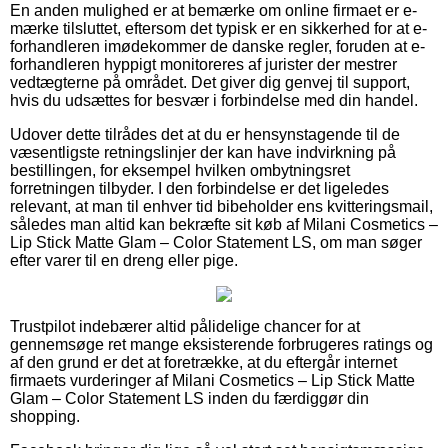
En anden mulighed er at bemærke om online firmaet er e-
mærke tilsluttet, eftersom det typisk er en sikkerhed for at e-
forhandleren imødekommer de danske regler, foruden at e-
forhandleren hyppigt monitoreres af jurister der mestrer
vedtægterne på området. Det giver dig genvej til support,
hvis du udsættes for besvær i forbindelse med din handel.
Udover dette tilrådes det at du er hensynstagende til de
væsentligste retningslinjer der kan have indvirkning på
bestillingen, for eksempel hvilken ombytningsret
forretningen tilbyder. I den forbindelse er det ligeledes
relevant, at man til enhver tid bibeholder ens kvitteringsmail,
således man altid kan bekræfte sit køb af Milani Cosmetics –
Lip Stick Matte Glam – Color Statement LS, om man søger
efter varer til en dreng eller pige.
Trustpilot indebærer altid pålidelige chancer for at
gennemsøge ret mange eksisterende forbrugeres ratings og
af den grund er det at foretrække, at du eftergår internet
firmaets vurderinger af Milani Cosmetics – Lip Stick Matte
Glam – Color Statement LS inden du færdiggør din
shopping.