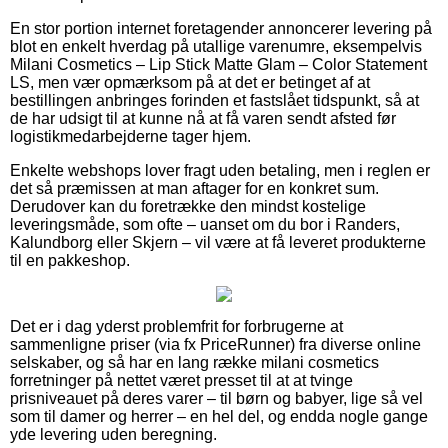
En stor portion internet foretagender annoncerer levering på
blot en enkelt hverdag på utallige varenumre, eksempelvis
Milani Cosmetics – Lip Stick Matte Glam – Color Statement
LS, men vær opmærksom på at det er betinget af at
bestillingen anbringes forinden et fastslået tidspunkt, så at
de har udsigt til at kunne nå at få varen sendt afsted før
logistikmedarbejderne tager hjem.
Enkelte webshops lover fragt uden betaling, men i reglen er
det så præmissen at man aftager for en konkret sum.
Derudover kan du foretrække den mindst kostelige
leveringsmåde, som ofte – uanset om du bor i Randers,
Kalundborg eller Skjern – vil være at få leveret produkterne
til en pakkeshop.
Det er i dag yderst problemfrit for forbrugerne at
sammenligne priser (via fx PriceRunner) fra diverse online
selskaber, og så har en lang række milani cosmetics
forretninger på nettet været presset til at at tvinge
prisniveauet på deres varer – til børn og babyer, lige så vel
som til damer og herrer – en hel del, og endda nogle gange
yde levering uden beregning.