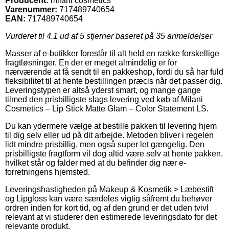
Producent:
milani cosmetics
Varenummer:
717489740654
EAN:
717489740654
Vurderet til
4.1
ud af 5 stjerner baseret på
35
anmeldelser
Masser af e-butikker foreslår til alt held en række forskellige
fragtløsninger. En der er meget almindelig er for
nærværende at få sendt til en pakkeshop, fordi du så har fuld
fleksibilitet til at hente bestillingen præcis når det passer dig.
Leveringstypen er altså yderst smart, og mange gange
tilmed den prisbilligste slags levering ved køb af Milani
Cosmetics – Lip Stick Matte Glam – Color Statement LS.
Du kan ydermere vælge at bestille pakken til levering hjem
til dig selv eller ud på dit arbejde. Metoden bliver i regelen
lidt mindre prisbillig, men også super let gængelig. Den
prisbilligste fragtform vil dog altid være selv at hente pakken,
hvilket står og falder med at du befinder dig nær e-
forretningens hjemsted.
Leveringshastigheden på Makeup & Kosmetik > Læbestift
og Lipgloss kan være særdeles vigtig såfremt du behøver
ordren inden for kort tid, og af den grund er det uden tvivl
relevant at vi studerer den estimerede leveringsdato for det
relevante produkt.