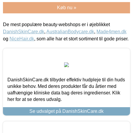
Køb nu »
De mest populære beauty-webshops er i øjeblikket
DanishSkinCare.dk
,
AustralianBodycare.dk
,
Made4men.dk
og
NiceHair.dk
, som alle har et stort sortiment til gode priser.
DanishSkinCare.dk tilbyder effektiv hudpleje til din huds
unikke behov. Med deres produkter får du årtier med
uafhængige kliniske data bag deres ingredienser. Klik
her for at se deres udvalg.
Se udvalget på DanishSkinCare.dk