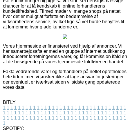
Facebook bringer dig lige så vel stort set hensigtsmæssige
chancer for at få kendskab til online forhandlerens
kundetilfredshed. Tilmed møder vi mange shops på nettet
hvor det er muligt at forfatte en bedømmelse af
virksomhedens service, hvilket lige så vel burde benyttes til
at fornemme hvor glade kunderne er.
Vores hjemmeside er finansieret ved hjælp af annoncer. Vi
har samarbejdsaftaler med en gruppe af internet butikker og
introducerer forretningernes varer, og får kommission ifald en
af de besøgende på vores hjemmeside fuldfører en handel.
Fakta vedrørende varer og forhandlere på nettet opretholdes
hele tiden, men vi ønsker ikke at tage ansvar for justeringer
der eventuelt er iværksat siden vi sidste gang opdaterede
vores data.
BITLY:
1
1
1
1
1
1
1
1
1
1
1
1
1
1
1
1
1
1
1
1
1
1
1
1
1
1
1
1
1
1
1
1
1
1
1
1
1
1
1
1
1
1
1
1
1
1
1
1
1
1
1
1
1
1
1
1
1
1
1
1
1
1
1
1
1
1
1
1
1
1
1
1
1
1
1
1
1
1
1
1
1
1
1
1
1
1
1
1
1
1
1
1
1
1
1
1
1
1
1
1
SPOTIFY: