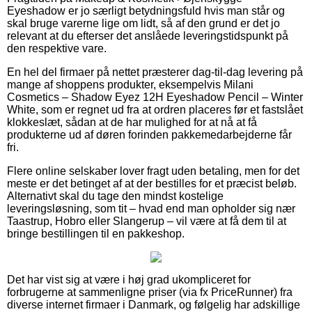
Eyeshadow er jo særligt betydningsfuld hvis man står og
skal bruge varerne lige om lidt, så af den grund er det jo
relevant at du efterser det anslåede leveringstidspunkt på
den respektive vare.
En hel del firmaer på nettet præsterer dag-til-dag levering på
mange af shoppens produkter, eksempelvis Milani
Cosmetics – Shadow Eyez 12H Eyeshadow Pencil – Winter
White, som er regnet ud fra at ordren placeres før et fastslået
klokkeslæt, sådan at de har mulighed for at nå at få
produkterne ud af døren forinden pakkemedarbejderne får
fri.
Flere online selskaber lover fragt uden betaling, men for det
meste er det betinget af at der bestilles for et præcist beløb.
Alternativt skal du tage den mindst kostelige
leveringsløsning, som tit – hvad end man opholder sig nær
Taastrup, Hobro eller Slangerup – vil være at få dem til at
bringe bestillingen til en pakkeshop.
Det har vist sig at være i høj grad ukompliceret for
forbrugerne at sammenligne priser (via fx PriceRunner) fra
diverse internet firmaer i Danmark, og følgelig har adskillige