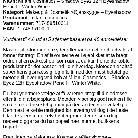
Navn:
Milani Cosmetics – Shadow Eyez 12H Eyeshadow
Pencil – Winter White
Kategori:
Makeup & Kosmetik >Øjenskygge – Eyeshadow
Producent:
milani cosmetics
Varenummer:
717489510011
EAN:
717489510011
Vurderet til
4.6
ud af 5 stjerner baseret på
48
anmeldelser
Masser af e-forhandlere yder efterhånden et bredt udvalg af
former for fragt. En af favoritterne er i øjeblikket at få bragt
ordren til en pakkeshop, som gør at du kan hente de købte
produkter når det passer ind i din hverdag. Metoden er altså
super hensigtsmæssig, og ofte tilmed den mest betalelige
metode til levering ved køb af Milani Cosmetics – Shadow
Eyez 12H Eyeshadow Pencil – Winter White.
Du bør ydermere vælge at få varerne bragt til din adresse
eller til din arbejdsplads. Metoden viser sig godt nok en lille
smule mere bekostelig, men på den anden side virkelig let.
Den mest letkøbte mulighed for levering vil dog i de fleste
tilfælde være at du selv henter produkterne, som dog
nødvendiggør at du har bopæl nær internet butikkens
bopæl.
Fragttiden på Makeup & Kosmetik >Øjenskygge –