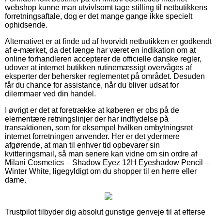
webshop kunne man utvivlsomt tage stilling til netbutikkens
forretningsaftale, dog er det mange gange ikke specielt
ophidsende.
Alternativet er at finde ud af hvorvidt netbutikken er godkendt
af e-mærket, da det længe har været en indikation om at
online forhandleren accepterer de officielle danske regler,
udover at internet butikken rutinemæssigt overvåges af
eksperter der behersker reglementet på området. Desuden
får du chance for assistance, når du bliver udsat for
dilemmaer ved din handel.
I øvrigt er det at foretrække at køberen er obs på de
elementære retningslinjer der har indflydelse på
transaktionen, som for eksempel hvilken ombytningsret
internet forretningen anvender. Her er det ydermere
afgørende, at man til enhver tid opbevarer sin
kvitteringsmail, så man senere kan vidne om sin ordre af
Milani Cosmetics – Shadow Eyez 12H Eyeshadow Pencil –
Winter White, ligegyldigt om du shopper til en herre eller
dame.
Trustpilot tilbyder dig absolut gunstige genveje til at efterse