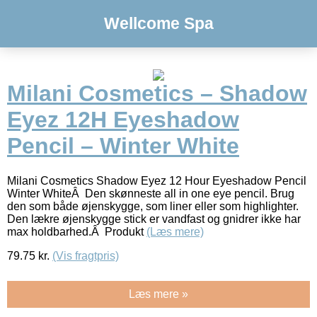
Wellcome Spa
Milani Cosmetics – Shadow
Eyez 12H Eyeshadow
Pencil – Winter White
Milani Cosmetics Shadow Eyez 12 Hour Eyeshadow Pencil
Winter WhiteÂ Den skønneste all in one eye pencil. Brug
den som både øjenskygge, som liner eller som highlighter.
Den lækre øjenskygge stick er vandfast og gnidrer ikke har
max holdbarhed.Â Produkt
(Læs mere)
79.75
kr.
(Vis fragtpris)
Læs mere »