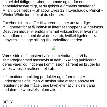
en hel del tidligere køberes domme og derfor er det
anbefalelsesværdigt, at du tjekker e-firmaets omtaler af
Milani Cosmetics – Shadow Eyez 12H Eyeshadow Pencil –
Winter White forud for at du shopper.
Facebook fremskaffer tilsvarende super anstændige
muligheder for at få indtryk af internet shoppens kundefokus.
Desuden møder vi endda internet virksomheder hvor man
kan udforme en omtale af deres køb, hvilket ligeledes kan
udnyttes til at tage stilling til kundetilfredsheden.
Vores side er finansieret af reklameindtægter. Vi har
samarbejder med massevis af netbutikker og publicerer
deres varer, og indtjener kommission såfremt en bruger fra
vores website realiserer et køb.
Informationer omkring produkter og e-forretninger
understøttes ofte, men vi ønsker ikke at tage ansvar for
reguleringer der måtte være lavet efter at vi sidste gang
opdaterede websitets informationer.
BITLY:
1
1
1
1
1
1
1
1
1
1
1
1
1
1
1
1
1
1
1
1
1
1
1
1
1
1
1
1
1
1
1
1
1