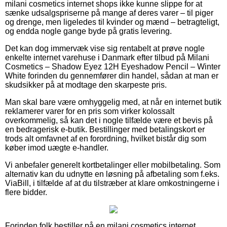
milani cosmetics internet shops ikke kunne slippe for at
sænke udsalgspriserne på mange af deres varer – til piger
og drenge, men ligeledes til kvinder og mænd – betragteligt,
og endda nogle gange byde på gratis levering.
Det kan dog immervæk vise sig rentabelt at prøve nogle
enkelte internet varehuse i Danmark efter tilbud på Milani
Cosmetics – Shadow Eyez 12H Eyeshadow Pencil – Winter
White forinden du gennemfører din handel, sådan at man er
skudsikker på at modtage den skarpeste pris.
Man skal bare være omhyggelig med, at når en internet butik
reklamerer varer for en pris som virker kolossalt
overkommelig, så kan det i nogle tilfælde være et bevis på
en bedragerisk e-butik. Bestillinger med betalingskort er
trods alt omfavnet af en forordning, hvilket bistår dig som
køber imod uægte e-handler.
Vi anbefaler generelt kortbetalinger eller mobilbetaling. Som
alternativ kan du udnytte en løsning på afbetaling som f.eks.
ViaBill, i tilfælde af at du tilstræber at klare omkostningerne i
flere bidder.
Forinden folk bestiller på en milani cosmetics internet