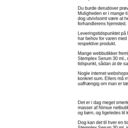
Du burde derudover prøve 
Muligheden er i mange ti
dog utvivlsomt være at he
forhandlerens hjemsted.
Leveringstidspunktet på
har behov for varen med 
respektive produkt.
Mange webbutikker fremb
Stemplex Serum 30 ml., m
tidspunkt, sådan at de s
Nogle internet webshops 
konkret sum. Ellers må ma
uafhængig om man er tæt 
Det er i dag meget smerte
masser af Nimue netbutik
og børn, og ligeledes ti
Dog kan det til hver en ti
Stemplex Serum 30 ml. ind