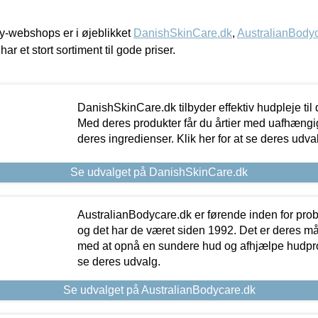
-webshops er i øjeblikket
DanishSkinCare.dk
,
AustralianBody
har et stort sortiment til gode priser.
DanishSkinCare.dk tilbyder effektiv hudpleje til
Med deres produkter får du årtier med uafhængi
deres ingredienser. Klik her for at se deres udva
Se udvalget på DanishSkinCare.dk
AustralianBodycare.dk er førende inden for pr
og det har de været siden 1992. Det er deres m
med at opnå en sundere hud og afhjælpe hudprob
se deres udvalg.
Se udvalget på AustralianBodycare.dk