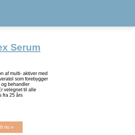
ex Serum
 af multi- aktiver med
veratol som forebygger
, og behandler
 velegnet til alle
 fra 25 års
b nu »