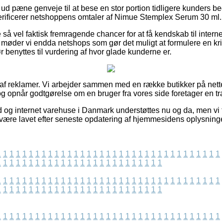
dt ud pæne genveje til at bese en stor portion tidligere kunders
u verificerer netshoppens omtaler af Nimue Stemplex Serum 30 ml.
å vel faktisk fremragende chancer for at få kendskab til intern
gt møder vi endda netshops som gør det muligt at formulere en kr
 benyttes til vurdering af hvor glade kunderne er.
t af reklamer. Vi arbejder sammen med en række butikker på nett
g opnår godtgørelse om en bruger fra vores side foretager en tr
d og internet varehuse i Danmark understøttes nu og da, men vi 
 være lavet efter seneste opdatering af hjemmesidens oplysninge
1
1
1
1
1
1
1
1
1
1
1
1
1
1
1
1
1
1
1
1
1
1
1
1
1
1
1
1
1
1
1
1
1
1
1
1
1
1
1
1
1
1
1
1
1
1
1
1
1
1
1
1
1
1
1
1
1
1
1
1
1
1
1
1
1
1
1
1
1
1
1
1
1
1
1
1
1
1
1
1
1
1
1
1
1
1
1
1
1
1
1
1
1
1
1
1
1
1
1
1
1
1
1
1
1
1
1
1
1
1
1
1
1
1
1
1
1
1
1
1
1
1
1
1
1
1
1
1
1
1
1
1
1
1
1
1
1
1
1
1
1
1
1
1
1
1
1
1
1
1
1
1
1
1
1
1
1