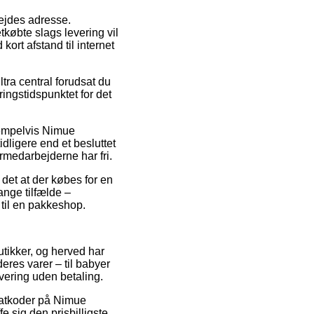
bejdes adresse.
købte slags levering vil
ort afstand til internet
ra central forudsat du
ingstidspunktet for det
sempelvis Nimue
dligere end et besluttet
rmedarbejderne har fri.
det at der købes for en
ange tilfælde –
 til en pakkeshop.
utikker, og herved har
eres varer – til babyer
vering uden betaling.
rabatkoder på Nimue
 sig den prisbilligste