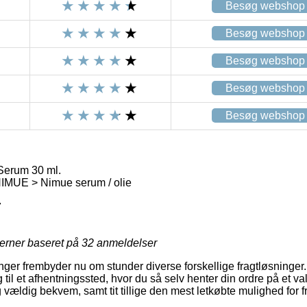
Besøg webshop
Besøg webshop
Besøg webshop
Besøg webshop
Besøg webshop
erum 30 ml.
UE > Nimue serum / olie
7
jerner baseret på
32
anmeldelser
ninger frembyder nu om stunder diverse forskellige fragtløsninge
til et afhentningssted, hvor du så selv henter din ordre på et valg
 vældig bekvem, samt tit tillige den mest letkøbte mulighed for 