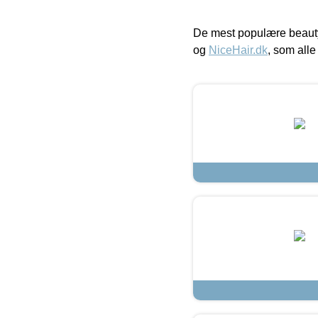
De mest populære beauty
og
NiceHair.dk
, som alle 