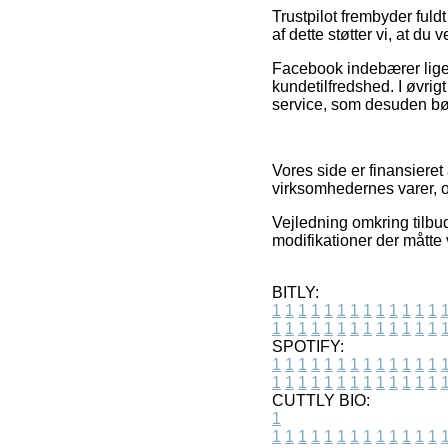
Trustpilot frembyder ful
af dette støtter vi, at d
Facebook indebærer lige s
kundetilfredshed. I øvri
service, som desuden bør
Vores side er finansiere
virksomhedernes varer, o
Vejledning omkring tilbu
modifikationer der måtte
BITLY:
1
1
1
1
1
1
1
1
1
1
1
1
1
1
1
1
1
1
1
1
1
1
1
1
1
1
SPOTIFY:
1
1
1
1
1
1
1
1
1
1
1
1
1
1
1
1
1
1
1
1
1
1
1
1
1
1
CUTTLY BIO:
1
1
1
1
1
1
1
1
1
1
1
1
1
1