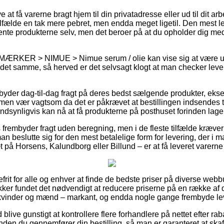
at få varerne bragt hjem til din privatadresse eller ud til dit ar
lfælde en tak mere pebret, men endda meget ligetil. Den mest let
nte produkterne selv, men det beroer på at du opholder dig med k
 MÆRKER > NIMUE > Nimue serum / olie kan vise sig at være ult
det samme, så herved er det selvsagt klogt at man checker lever
yder dag-til-dag fragt på deres bedst sælgende produkter, ek
en vær vagtsom da det er påkrævet at bestillingen indsendes ti
andsynligvis kan nå at få produkterne på posthuset forinden lage
frembyder fragt uden beregning, men i de fleste tilfælde kræver 
n beslutte sig for den mest betalelige form for levering, der i m
på Horsens, Kalundborg eller Billund – er at få leveret varerne
frit for alle og enhver at finde de bedste priser på diverse webb
ker fundet det nødvendigt at reducere priserne på en række af d
l kvinder og mænd – markant, og endda nogle gange frembyde le
d blive gunstigt at kontrollere flere forhandlere på nettet efter 
en du gennemfører din bestilling, så man er garanteret at skaffe