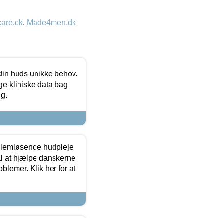
care.dk
,
Made4men.dk
 din huds unikke behov.
ge kliniske data bag
lg.
oblemløsende hudpleje
ål at hjælpe danskerne
lemer. Klik her for at