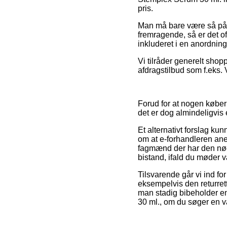
pris.
Man må bare være så påva
fremragende, så er det of
inkluderet i en anordnin
Vi tilråder generelt sho
afdragstilbud som f.eks. V
Forud for at nogen køber
det er dog almindeligvis 
Et alternativt forslag ku
om at e-forhandleren ane
fagmænd der har den nød
bistand, ifald du møder 
Tilsvarende går vi ind 
eksempelvis den returrett
man stadig bibeholder en
30 ml., om du søger en va