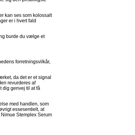
er kan ses som kolossalt
er er i hvert fald
ing burde du vælge et
edens forretningsvilkår,
rket, da det er et signal
den revurderes af
g genvej til at få
ndelse med handlen, som
vrigt essesentielt, at
 af Nimue Stemplex Serum