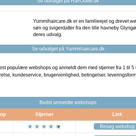
Se udvalget på HairOutlet.dk
Yummihaircare.dk er en familieejet og drevet we
søn og svigerdatter fra den lille havneby Glyngøre
deres udvalg.
Se udvalget på Yummihaircare.dk
t populære webshops og anmeldt dem med stjerner fra 1 til 5 ud
rrelse, kundeservice, brugervenlighed, betingelser, leveringsfor
Bedst anmeldte webshops
op
Stjerner
Link
Besøg webshop