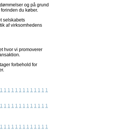
 bedømmelser og på grund
 forinden du køber.
et selskabets
itik af virksomhedens
et hvor vi promoverer
ansaktion.
tager forbehold for
r.
1
1
1
1
1
1
1
1
1
1
1
1
1
1
1
1
1
1
1
1
1
1
1
1
1
1
1
1
1
1
1
1
1
1
1
1
1
1
1