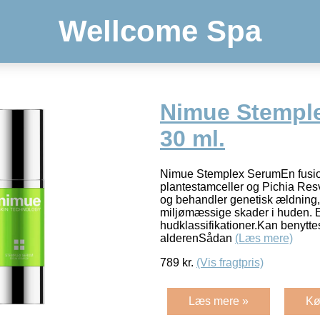
Wellcome Spa
Nimue Stempl
30 ml.
Nimue Stemplex SerumEn fusion
plantestamceller og Pichia Res
og behandler genetisk ældning
miljømæssige skader i huden. Er
hudklassifikationer.Kan benyttes
alderenSådan
(Læs mere)
789
kr.
(Vis fragtpris)
Læs mere »
Kø