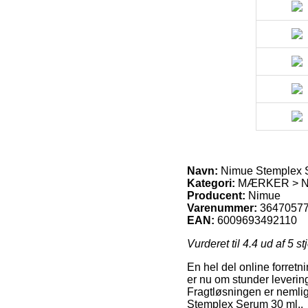
Navn:
Nimue Stemplex S
Kategori:
MÆRKER > NIM
Producent:
Nimue
Varenummer:
3647057
EAN:
6009693492110
Vurderet til
4.4
ud af 5 st
En hel del online forret
er nu om stunder levering 
Fragtløsningen er nemlig
Stemplex Serum 30 ml..