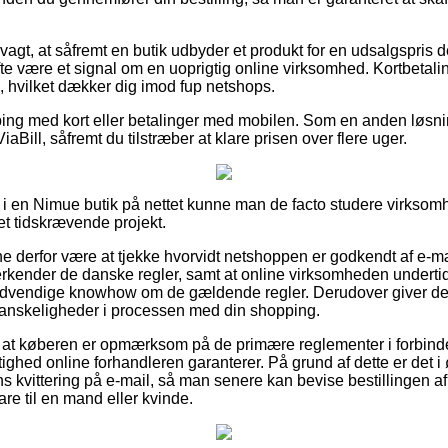
gt, at såfremt en butik udbyder et produkt for en udsalgspris d
te være et signal om en uoprigtig online virksomhed. Kortbetaling
g, hvilket dækker dig imod fup netshops.
pping med kort eller betalinger med mobilen. Som en anden løsn
iaBill, såfremt du tilstræber at klare prisen over flere uger.
 i en Nimue butik på nettet kunne man de facto studere virksomh
et tidskrævende projekt.
nne derfor være at tjekke hvorvidt netshoppen er godkendt af e-mæ
rkender de danske regler, samt at online virksomheden underti
vendige knowhow om de gældende regler. Derudover giver det di
vanskeligheder i processen med din shopping.
for at køberen er opmærksom på de primære reglementer i forbi
ighed online forhandleren garanterer. På grund af dette er det i ø
s kvittering på e-mail, så man senere kan bevise bestillingen
re til en mand eller kvinde.