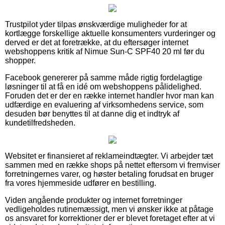
Trustpilot yder tilpas ønskværdige muligheder for at
kortlægge forskellige aktuelle konsumenters vurderinger og
derved er det at foretrække, at du eftersøger internet
webshoppens kritik af Nimue Sun-C SPF40 20 ml før du
shopper.
Facebook genererer på samme måde rigtig fordelagtige
løsninger til at få en idé om webshoppens pålidelighed.
Foruden det er der en række internet handler hvor man kan
udfærdige en evaluering af virksomhedens service, som
desuden bør benyttes til at danne dig et indtryk af
kundetilfredsheden.
Websitet er finansieret af reklameindtægter. Vi arbejder tæt
sammen med en række shops på nettet eftersom vi fremviser
forretningernes varer, og høster betaling forudsat en bruger
fra vores hjemmeside udfører en bestilling.
Viden angående produkter og internet forretninger
vedligeholdes rutinemæssigt, men vi ønsker ikke at påtage
os ansvaret for korrektioner der er blevet foretaget efter at vi