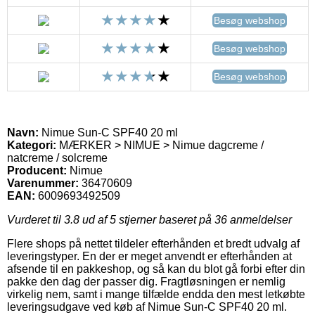
Besøg webshop
Besøg webshop
Besøg webshop
Navn:
Nimue Sun-C SPF40 20 ml
Kategori:
MÆRKER > NIMUE > Nimue dagcreme /
natcreme / solcreme
Producent:
Nimue
Varenummer:
36470609
EAN:
6009693492509
Vurderet til
3.8
ud af 5 stjerner baseret på
36
anmeldelser
Flere shops på nettet tildeler efterhånden et bredt udvalg af
leveringstyper. En der er meget anvendt er efterhånden at
afsende til en pakkeshop, og så kan du blot gå forbi efter din
pakke den dag der passer dig. Fragtløsningen er nemlig
virkelig nem, samt i mange tilfælde endda den mest letkøbte
leveringsudgave ved køb af Nimue Sun-C SPF40 20 ml.