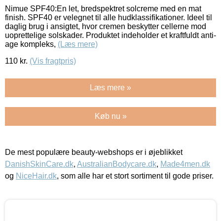
Nimue SPF40:En let, bredspektret solcreme med en mat
finish. SPF40 er velegnet til alle hudklassifikationer. Ideel til
daglig brug i ansigtet, hvor cremen beskytter cellerne mod
uoprettelige solskader. Produktet indeholder et kraftfuldt anti-
age kompleks,
(Læs mere)
110
kr.
(Vis fragtpris)
Læs mere »
Køb nu »
De mest populære beauty-webshops er i øjeblikket
DanishSkinCare.dk
,
AustralianBodycare.dk
,
Made4men.dk
og
NiceHair.dk
, som alle har et stort sortiment til gode priser.