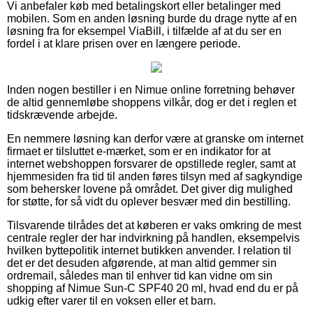
Vi anbefaler køb med betalingskort eller betalinger med
mobilen. Som en anden løsning burde du drage nytte af en
løsning fra for eksempel ViaBill, i tilfælde af at du ser en
fordel i at klare prisen over en længere periode.
Inden nogen bestiller i en Nimue online forretning behøver
de altid gennemløbe shoppens vilkår, dog er det i reglen et
tidskrævende arbejde.
En nemmere løsning kan derfor være at granske om internet
firmaet er tilsluttet e-mærket, som er en indikator for at
internet webshoppen forsvarer de opstillede regler, samt at
hjemmesiden fra tid til anden føres tilsyn med af sagkyndige
som behersker lovene på området. Det giver dig mulighed
for støtte, for så vidt du oplever besvær med din bestilling.
Tilsvarende tilrådes det at køberen er vaks omkring de mest
centrale regler der har indvirkning på handlen, eksempelvis
hvilken byttepolitik internet butikken anvender. I relation til
det er det desuden afgørende, at man altid gemmer sin
ordremail, således man til enhver tid kan vidne om sin
shopping af Nimue Sun-C SPF40 20 ml, hvad end du er på
udkig efter varer til en voksen eller et barn.