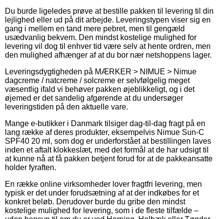
Du burde ligeledes prøve at bestille pakken til levering til din
lejlighed eller ud på dit arbejde. Leveringstypen viser sig en
gang i mellem en tand mere pebret, men til gengæld
usædvanlig bekvem. Den mindst kostelige mulighed for
levering vil dog til enhver tid være selv at hente ordren, men
den mulighed afhænger af at du bor nær netshoppens lager.
Leveringsdygtigheden på MÆRKER > NIMUE > Nimue
dagcreme / natcreme / solcreme er selvfølgelig meget
væsentlig ifald vi behøver pakken øjeblikkeligt, og i det
øjemed er det sandelig afgørende at du undersøger
leveringstiden på den aktuelle vare.
Mange e-butikker i Danmark tilsiger dag-til-dag fragt på en
lang række af deres produkter, eksempelvis Nimue Sun-C
SPF40 20 ml, som dog er underforstået at bestillingen laves
inden et aftalt klokkeslæt, med det formål at de har udsigt til
at kunne nå at få pakken betjent forud for at de pakkeansatte
holder fyraften.
En række online virksomheder lover fragtfri levering, men
typisk er det under forudsætning af at der indkøbes for et
konkret beløb. Derudover burde du gribe den mindst
kostelige mulighed for levering, som i de fleste tilfælde –