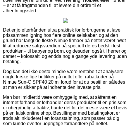
uden hensyn til om du er ved Herning, Holbæk eller Tønder
– er at få fragtmanden til at levere din ordre til et
afhentningssted.
Det er jo efterhånden ultra praktisk for forbrugerne at lave
prissammenligning hos flere online selskaber, og af den
grund har langt de fleste Nimue firmaer på nettet været nødt
til at reducere salgsværdien på specielt deres bedst i test
produkter – til babyer og børn, og desuden også til herrer og
damer – kolossalt, og endda nogle gange yde levering uden
betaling.
Dog kan det ikke desto mindre være rentabelt at analysere
nogle forskellige butikker på nettet efter rabatkoder på
Nimue Sun-C SPF40 20 ml forud for at du bestiller, således
at man er sikker på at indhente den laveste pris.
Man bør imidlertid være omhyggelig med, at såfremt en
internet forhandler forhandler deres produkter til en pris som
er ubegribelig attraktiv, burde det for det meste være et bevis
på en falsk online shop. Bestillinger med betalingskort er
trods alt inkluderet i en foranstaltning, som passer på dig
som kunde overfor uoprigtige forhandlere på nettet.