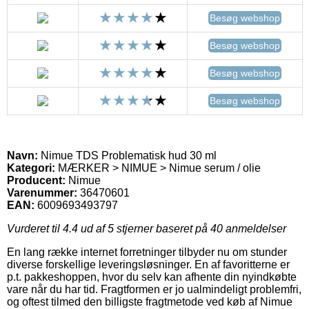
Besøg webshop
Besøg webshop
Besøg webshop
Besøg webshop
Navn:
Nimue TDS Problematisk hud 30 ml
Kategori:
MÆRKER > NIMUE > Nimue serum / olie
Producent:
Nimue
Varenummer:
36470601
EAN:
6009693493797
Vurderet til
4.4
ud af 5 stjerner baseret på
40
anmeldelser
En lang række internet forretninger tilbyder nu om stunder
diverse forskellige leveringsløsninger. En af favoritterne er
p.t. pakkeshoppen, hvor du selv kan afhente din nyindkøbte
vare når du har tid. Fragtformen er jo ualmindeligt problemfri,
og oftest tilmed den billigste fragtmetode ved køb af Nimue