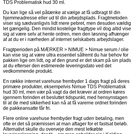
TDS Problematisk hud 30 ml.
Du kan lige så vel påtænke at vælge at få udbragt til din
hjemmeadresse eller ud til din arbejdsplads. Fragtmetoden
viser sig sædvanligvis lidt mere pebret, men desuden vældig
let gængelig. Den mindst kostelige fragttype vil dog altid vise
sig at være selv at hente ordren, men den løsning afhænger
af at du er i nærheden af internet selskabets arbejdslager.
Fragtperioden på MÆRKER > NIMUE > Nimue serum / olie
kan vise sig at være ultra essentiel såfremt du har behov for
pakken lige om lidt, og af den grund er det skam på sin plads
at du efterser den estimerede leveringsdato ved det
vedkommende produkt.
En række internet varehuse frembyder 1 dags fragt på deres
primære produkter, eksempelvis Nimue TDS Problematisk
hud 30 ml, men vær på vagt da det kræver at ordren køres
igennem forinden et besluttet tidspunkt, med hensynstagen
til at de med sikkerhed kan nå at få varerne ordnet forinden
de pakkeansatte får fri.
Flere online varehuse frembyder fragt uden betaling, men
ofte er det så præmissen at man aftager for et fastsat beløb.
Alternativt skulle du overveje den mest letkøbte