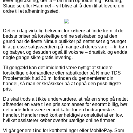
leveringsløsning, der tit – om man opholder sig i Kolding,
Slagelse eller Hammel – vil blive at få dem til at levere din
ordre til et afhentningssted.
Det er i dag virkelig bekvemt for købere at finde frem til de
bedste priser på forskellige online selskaber, og af den
grund har de fleste Nimue butikker på nettet set sig tvunget
til at presse salgsværdien på mange af deres varer – til børn
og babyer, og desuden også til voksne – drastisk, og endda
nogle gange sikre gratis levering.
Til gengæld kan det imidlertid være nyttigt at studere
forskellige e-forhandlere efter rabatkoder på Nimue TDS
Problematisk hud 30 ml forinden du gennemfører din
handel, så man er skråsikker på at opnå den prisbilligste
pris.
Du skal trods alt ikke undervurdere, at når en shop på nettet
afhænder en vare til en pris som anses for enormt billig, bør
det undertiden være en indikator for en bedragerisk e-
handler. Handler med kort er heldigvis omsluttet af en lov,
hvilket assisterer køber overfor uærlige online firmaer.
Vi går generelt ind for kortbetalinger eller MobilePay. Som