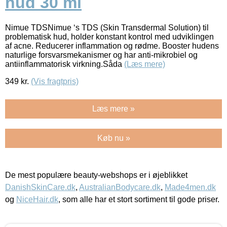
hud 30 ml
Nimue TDSNimue ‘s TDS (Skin Transdermal Solution) til
problematisk hud, holder konstant kontrol med udviklingen
af acne. Reducerer inflammation og rødme. Booster hudens
naturlige forsvarsmekanismer og har anti-mikrobiel og
antiinflammatorisk virkning.Såda
(Læs mere)
349
kr.
(Vis fragtpris)
Læs mere »
Køb nu »
De mest populære beauty-webshops er i øjeblikket
DanishSkinCare.dk
,
AustralianBodycare.dk
,
Made4men.dk
og
NiceHair.dk
, som alle har et stort sortiment til gode priser.