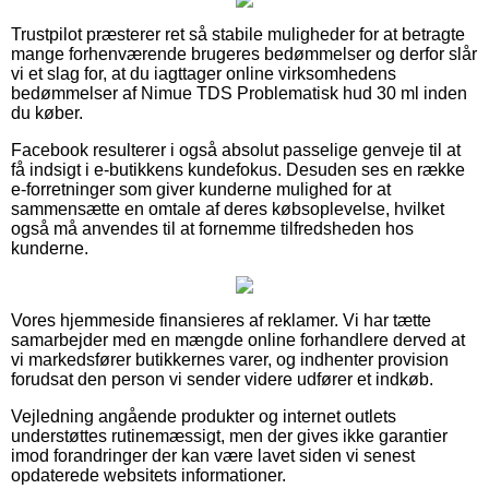
Trustpilot præsterer ret så stabile muligheder for at betragte
mange forhenværende brugeres bedømmelser og derfor slår
vi et slag for, at du iagttager online virksomhedens
bedømmelser af Nimue TDS Problematisk hud 30 ml inden
du køber.
Facebook resulterer i også absolut passelige genveje til at
få indsigt i e-butikkens kundefokus. Desuden ses en række
e-forretninger som giver kunderne mulighed for at
sammensætte en omtale af deres købsoplevelse, hvilket
også må anvendes til at fornemme tilfredsheden hos
kunderne.
Vores hjemmeside finansieres af reklamer. Vi har tætte
samarbejder med en mængde online forhandlere derved at
vi markedsfører butikkernes varer, og indhenter provision
forudsat den person vi sender videre udfører et indkøb.
Vejledning angående produkter og internet outlets
understøttes rutinemæssigt, men der gives ikke garantier
imod forandringer der kan være lavet siden vi senest
opdaterede websitets informationer.