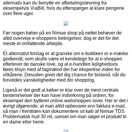
alternativ kan du benytte en afbetalingsløsning fra
eksempelvis ViaBill, hvis du efterspørger at klare pengene
over flere uger.
Før nogen køber på en Nimue shop på nettet behøver de
altid overveje e-shoppens betingelser, dog er det for det
meste et omfattende arbejde.
Et alternativt forslag er at granske om e-butikken er e-mærke
godkendt, som skulle være et kendetegn for at e-shoppen
efterlever de danske love, og at e-handlen lejlighedsvis
føres tilsyn med af fagmænd der har ekspertise inden for
vilkårene. Desuden giver det dig chance for bistand, når du
forvoldes vanskeligheder med din shopping.
Ligeså er det godt at køber er klar over de mest centrale
bestemmelser der kan have indvirkning på ordren, for
eksempel den bytteret online webshoppen lover. Her er det i
øvrigt afgørende, at man altid opbevarer ens faktura e-mail,
så man i fremtiden kan dokumentere sit køb af Nimue TDS
Problematisk hud 30 ml, uanset om man søger et produkt til
en dame eller herre.