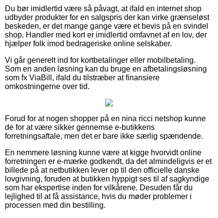
Du bør imidlertid være så påvagt, at ifald en internet shop
udbyder produkter for en salgspris der kan virke grænseløst
beskeden, er det mange gange være et bevis på en svindel
shop. Handler med kort er imidlertid omfavnet af en lov, der
hjælper folk imod bedrageriske online selskaber.
Vi går generelt ind for kortbetalinger eller mobilbetaling.
Som en anden løsning kan du bruge en afbetalingsløsning
som fx ViaBill, ifald du tilstræber at finansiere
omkostningerne over tid.
Forud for at nogen shopper på en nina ricci netshop kunne
de for at være sikker gennemse e-butikkens
forretningsaftale, men det er bare ikke særlig spændende.
En nemmere løsning kunne være at kigge hvorvidt online
forretningen er e-mærke godkendt, da det almindeligvis er et
billede på at netbutikken lever op til den officielle danske
lovgivning, foruden at butikken hyppigt ses til af sagkyndige
som har ekspertise inden for vilkårene. Desuden får du
lejlighed til at få assistance, hvis du møder problemer i
processen med din bestilling.