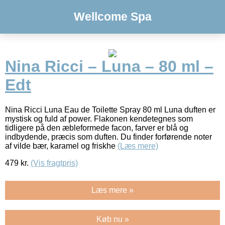
Wellcome Spa
Nina Ricci – Luna – 80 ml –
Edt
Nina Ricci Luna Eau de Toilette Spray 80 ml Luna duften er
mystisk og fuld af power. Flakonen kendetegnes som
tidligere på den æbleformede facon, farver er blå og
indbydende, præcis som duften. Du finder forførende noter
af vilde bær, karamel og friskhe
(Læs mere)
479
kr.
(Vis fragtpris)
Læs mere »
Køb nu »