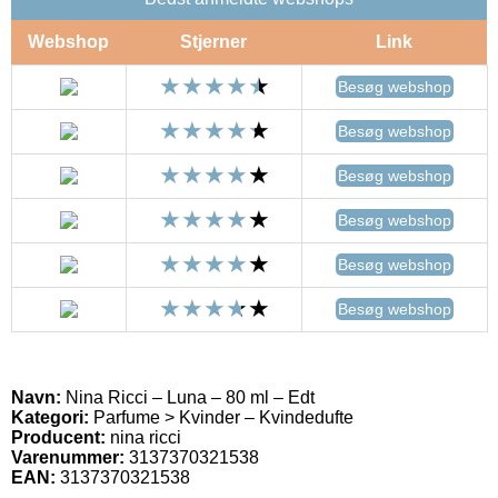
Webshop
Stjerner
Link
Besøg webshop
Besøg webshop
Besøg webshop
Besøg webshop
Besøg webshop
Besøg webshop
Navn:
Nina Ricci – Luna – 80 ml – Edt
Kategori:
Parfume > Kvinder – Kvindedufte
Producent:
nina ricci
Varenummer:
3137370321538
EAN:
3137370321538