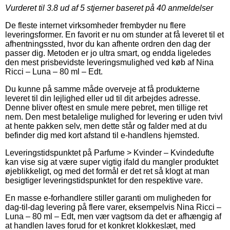
Vurderet til
3.8
ud af 5 stjerner baseret på
40
anmeldelser
De fleste internet virksomheder frembyder nu flere
leveringsformer. En favorit er nu om stunder at få leveret til et
afhentningssted, hvor du kan afhente ordren den dag der
passer dig. Metoden er jo ultra smart, og endda ligeledes
den mest prisbevidste leveringsmulighed ved køb af Nina
Ricci – Luna – 80 ml – Edt.
Du kunne på samme måde overveje at få produkterne
leveret til din lejlighed eller ud til dit arbejdes adresse.
Denne bliver oftest en smule mere pebret, men tillige ret
nem. Den mest betalelige mulighed for levering er uden tvivl
at hente pakken selv, men dette står og falder med at du
befinder dig med kort afstand til e-handlens hjemsted.
Leveringstidspunktet på Parfume > Kvinder – Kvindedufte
kan vise sig at være super vigtig ifald du mangler produktet
øjeblikkeligt, og med det formål er det ret så klogt at man
besigtiger leveringstidspunktet for den respektive vare.
En masse e-forhandlere stiller garanti om muligheden for
dag-til-dag levering på flere varer, eksempelvis Nina Ricci –
Luna – 80 ml – Edt, men vær vagtsom da det er afhængig af
at handlen laves forud for et konkret klokkeslæt, med