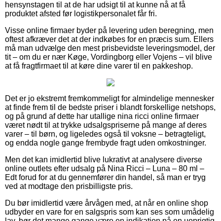
hensynstagen til at de har udsigt til at kunne nå at få
produktet afsted før logistikpersonalet får fri.
Visse online firmaer byder på levering uden beregning, men
oftest afkræver det at der indkøbes for en præcis sum. Ellers
må man udvælge den mest prisbevidste leveringsmodel, der
tit – om du er nær Køge, Vordingborg eller Vojens – vil blive
at få fragtfirmaet til at køre dine varer til en pakkeshop.
Det er jo ekstremt fremkommeligt for almindelige mennesker
at finde frem til de bedste priser i blandt forskellige netshops,
og på grund af dette har utallige nina ricci online firmaer
været nødt til at trykke udsalgspriserne på mange af deres
varer – til børn, og ligeledes også til voksne – betragteligt,
og endda nogle gange frembyde fragt uden omkostninger.
Men det kan imidlertid blive lukrativt at analysere diverse
online outlets efter udsalg på Nina Ricci – Luna – 80 ml –
Edt forud for at du gennemfører din handel, så man er tryg
ved at modtage den prisbilligste pris.
Du bør imidlertid være årvågen med, at når en online shop
udbyder en vare for en salgspris som kan ses som umådelig
lav, bør det mange gange være en indikation på en uoprigtig