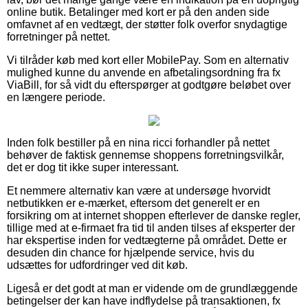
online butik. Betalinger med kort er på den anden side
omfavnet af en vedtægt, der støtter folk overfor snydagtige
forretninger på nettet.
Vi tilråder køb med kort eller MobilePay. Som en alternativ
mulighed kunne du anvende en afbetalingsordning fra fx
ViaBill, for så vidt du efterspørger at godtgøre beløbet over
en længere periode.
Inden folk bestiller på en nina ricci forhandler på nettet
behøver de faktisk gennemse shoppens forretningsvilkår,
det er dog tit ikke super interessant.
Et nemmere alternativ kan være at undersøge hvorvidt
netbutikken er e-mærket, eftersom det generelt er en
forsikring om at internet shoppen efterlever de danske regler,
tillige med at e-firmaet fra tid til anden tilses af eksperter der
har ekspertise inden for vedtægterne på området. Dette er
desuden din chance for hjælpende service, hvis du
udsættes for udfordringer ved dit køb.
Ligeså er det godt at man er vidende om de grundlæggende
betingelser der kan have indflydelse på transaktionen, fx