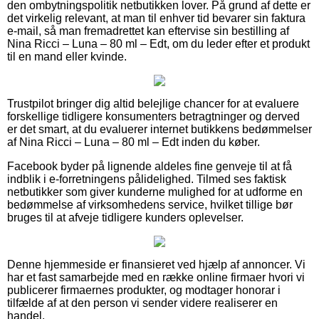
den ombytningspolitik netbutikken lover. På grund af dette er
det virkelig relevant, at man til enhver tid bevarer sin faktura
e-mail, så man fremadrettet kan eftervise sin bestilling af
Nina Ricci – Luna – 80 ml – Edt, om du leder efter et produkt
til en mand eller kvinde.
Trustpilot bringer dig altid belejlige chancer for at evaluere
forskellige tidligere konsumenters betragtninger og derved
er det smart, at du evaluerer internet butikkens bedømmelser
af Nina Ricci – Luna – 80 ml – Edt inden du køber.
Facebook byder på lignende aldeles fine genveje til at få
indblik i e-forretningens pålidelighed. Tilmed ses faktisk
netbutikker som giver kunderne mulighed for at udforme en
bedømmelse af virksomhedens service, hvilket tillige bør
bruges til at afveje tidligere kunders oplevelser.
Denne hjemmeside er finansieret ved hjælp af annoncer. Vi
har et fast samarbejde med en række online firmaer hvori vi
publicerer firmaernes produkter, og modtager honorar i
tilfælde af at den person vi sender videre realiserer en
handel.