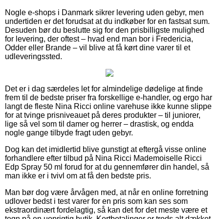
Nogle e-shops i Danmark sikrer levering uden gebyr, men
undertiden er det forudsat at du indkøber for en fastsat sum.
Desuden bør du beslutte sig for den prisbilligste mulighed
for levering, der oftest – hvad end man bor i Fredericia,
Odder eller Brande – vil blive at få kørt dine varer til et
udleveringssted.
Det er i dag særdeles let for almindelige dødelige at finde
frem til de bedste priser fra forskellige e-handler, og ergo har
langt de fleste Nina Ricci online varehuse ikke kunne slippe
for at tvinge prisniveauet på deres produkter – til juniorer,
lige så vel som til damer og herrer – drastisk, og endda
nogle gange tilbyde fragt uden gebyr.
Dog kan det imidlertid blive gunstigt at eftergå visse online
forhandlere efter tilbud på Nina Ricci Mademoiselle Ricci
Edp Spray 50 ml forud for at du gennemfører din handel, så
man ikke er i tvivl om at få den bedste pris.
Man bør dog være årvågen med, at når en online forretning
udlover bedst i test varer for en pris som kan ses som
ekstraordinært fordelagtig, så kan det for det meste være et
tegn på en uoprigtig butik. Kortbetalinger er trods alt dækket