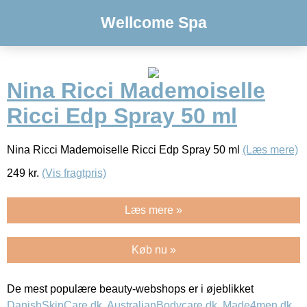
Wellcome Spa
Nina Ricci Mademoiselle
Ricci Edp Spray 50 ml
Nina Ricci Mademoiselle Ricci Edp Spray 50 ml
(Læs mere)
249
kr.
(Vis fragtpris)
Læs mere »
Køb nu »
De mest populære beauty-webshops er i øjeblikket
DanishSkinCare.dk
,
AustralianBodycare.dk
,
Made4men.dk