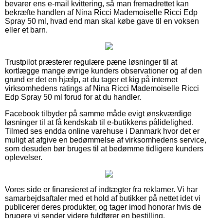
bevarer ens e-mail kvittering, så man fremadrettet kan
bekræfte handlen af Nina Ricci Mademoiselle Ricci Edp
Spray 50 ml, hvad end man skal købe gave til en voksen
eller et barn.
Trustpilot præsterer regulære pæne løsninger til at
kortlægge mange øvrige kunders observationer og af den
grund er det en hjælp, at du tager et kig på internet
virksomhedens ratings af Nina Ricci Mademoiselle Ricci
Edp Spray 50 ml forud for at du handler.
Facebook tilbyder på samme måde evigt ønskværdige
løsninger til at få kendskab til e-butikkens pålidelighed.
Tilmed ses endda online varehuse i Danmark hvor det er
muligt at afgive en bedømmelse af virksomhedens service,
som desuden bør bruges til at bedømme tidligere kunders
oplevelser.
Vores side er finansieret af indtægter fra reklamer. Vi har
samarbejdsaftaler med et hold af butikker på nettet idet vi
publicerer deres produkter, og tager imod honorar hvis de
brugere vi sender videre fuldfører en bestilling.