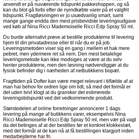
anvendt er på nuværende tidspunkt pakkeshoppen, og så
kan du blot gå forbi efter de nyindkøbte varer på et valgfrit
tidspunkt. Fragtløsningen er jo usædvanlig smart, samt
mange gange endda den mest prisbevidste leveringsudgave
ved køb af Nina Ricci Mademoiselle Ricci Edp Spray 50 ml.
Du burde alternativt prøve at bestille produkterne til levering
hjem til din privatadresse eller til når du er på job.
Leveringsmetoden viser sig en gang i mellem et hak mere
pebret, men ydermere ret så nem. Den mest betalelige
leveringsmetode kan ikke modsiges at være at du selv
henter produkterne, men den løsning nødvendiggør at du
fysisk befinder dig i nærheden af netbutikkens bopæl.
Fragttiden på Dofter kan være meget relevant i tilfælde af at
man har behov for ordren lige om lidt, så med det formål er
det uden tvivl klogt at du gransker det estimerede
leveringstidspunkt ved det vedkommende produkt.
Størstedelen af online forretninger annoncerer 1 dags
levering på mange af butikkens varer, eksempelvis Nina
Ricci Mademoiselle Ricci Edp Spray 50 ml, men vær på vagt
da det betinges af at der bestilles før et konkret klokkeslæt,
med det formål at de kan nå at få bestillingen klargjort inden
medarbejderne har fri.