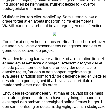
ind under en bestemmelse, hvilket dækker folk overfor
bedrageriske e-firmaer.
Vi tilråder kortkøb eller MobilePay. Som alternativ bør du
drage fordel af en afbetalingsordning fra eksempelvis
ViaBill, når du tilstræber at betale regningen ude i fremtiden.
Forud for at nogen bestiller hos en Nina Ricci shop behøver
de uden tvivl læse virksomhedens betingelser, men det er
gerne et tidskrævende projekt.
En anden løsning kan være at finde ud af om online firmaet
er medlem af e-mærke ordningen, eftersom det typisk er et
billede på at internet forhandleren opfylder de officielle
danske regler, foruden at netshoppen regelmæssigt
evalueres af fagfolk som forstår de gældende regler. Dette er
desuden en god lejlighed til at blive assisteret, ifald du
møder problemer med din ordre.
Endvidere rekommanderer vi at man er på vagt for de mest
centrale reglementer der kan have betydning for handlen, til
eksempel den ombytningsrettighed online firmaet bruger. I
den sammenhæng er det samtidig vigtigt, at man stadigvæk