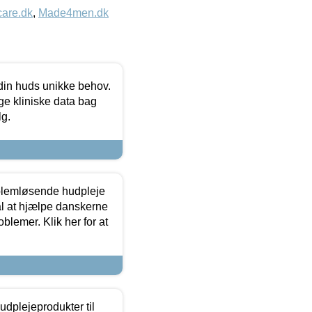
care.dk
,
Made4men.dk
 din huds unikke behov.
ge kliniske data bag
lg.
oblemløsende hudpleje
ål at hjælpe danskerne
lemer. Klik her for at
dplejeprodukter til