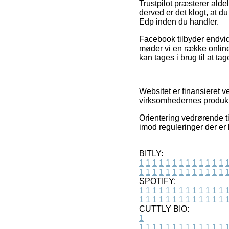
Trustpilot præsterer ald
derved er det klogt, at d
Edp inden du handler.
Facebook tilbyder endvi
møder vi en række online
kan tages i brug til at tag
Websitet er finansieret 
virksomhedernes produkt
Orientering vedrørende ti
imod reguleringer der er 
BITLY:
1
1
1
1
1
1
1
1
1
1
1
1
1
1
1
1
1
1
1
1
1
1
1
1
1
1
SPOTIFY:
1
1
1
1
1
1
1
1
1
1
1
1
1
1
1
1
1
1
1
1
1
1
1
1
1
1
CUTTLY BIO:
1
1
1
1
1
1
1
1
1
1
1
1
1
1