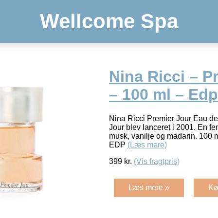
Wellcome Spa
Nina Ricci – P
– 100 ml – Edp
Nina Ricci Premier Jour Eau d
Jour blev lanceret i 2001. En fem
musk, vanilje og madarin. 100
EDP
(Læs mere)
399
kr.
(Vis fragtpris)
Læs mere »
Kø