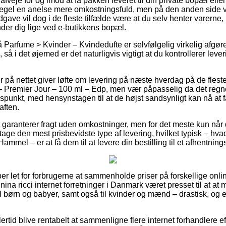
je for og imod at få pakken leveret til din private bopæl eller u
egel en anelse mere omkostningsfuld, men på den anden side
dgave vil dog i de fleste tilfælde være at du selv henter varern
der dig lige ved e-butikkens bopæl.
Parfume > Kvinder – Kvindedufte er selvfølgelig virkelig afgør
 så i det øjemed er det naturligvis vigtigt at du kontrollerer lev
på nettet giver løfte om levering på næste hverdag på de flest
 Premier Jour – 100 ml – Edp, men vær påpasselig da det regnes
tidspunkt, med hensynstagen til at de højst sandsynligt kan nå at 
aften.
t garanterer fragt uden omkostninger, men for det meste kun når d
 tage den mest prisbevidste type af levering, hvilket typisk – hv
mmel – er at få dem til at levere din bestilling til et afhentning
er let for forbrugerne at sammenholde priser på forskellige onl
nina ricci internet forretninger i Danmark været presset til at at
il børn og babyer, samt også til kvinder og mænd – drastisk, og
ertid blive rentabelt at sammenligne flere internet forhandlere ef