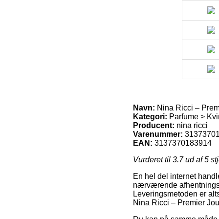
Navn:
Nina Ricci – Prem
Kategori:
Parfume > Kvi
Producent:
nina ricci
Varenummer:
3137370
EAN:
3137370183914
Vurderet til
3.7
ud af 5 st
En hel del internet handl
nærværende afhentningssted
Leveringsmetoden er alts
Nina Ricci – Premier Jou