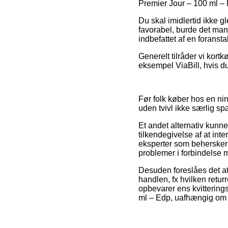
Premier Jour – 100 ml – Ed
Du skal imidlertid ikke gl
favorabel, burde det mang
indbefattet af en foranst
Generelt tilråder vi kort
eksempel ViaBill, hvis d
Før folk køber hos en nin
uden tvivl ikke særlig s
Et andet alternativ kunn
tilkendegivelse af at int
eksperter som behersker 
problemer i forbindelse 
Desuden foreslåes det at
handlen, fx hvilken retur
opbevarer ens kvitterings
ml – Edp, uafhængig om 