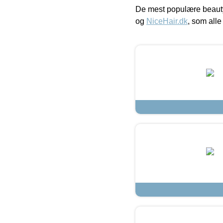
De mest populære beauty
og
NiceHair.dk
, som alle 