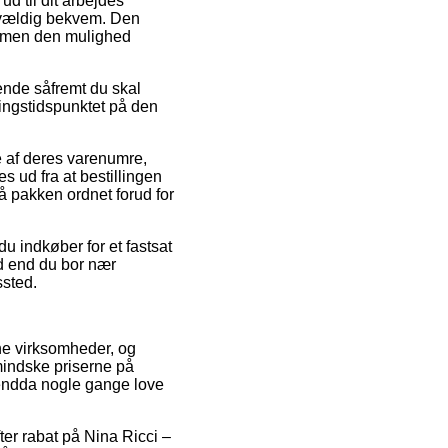
d til dit arbejdes
 vældig bekvem. Den
e, men den mulighed
ende såfremt du skal
eringstidspunktet på den
e af deres varenumre,
 ud fra at bestillingen
få pakken ordnet forud for
u indkøber for et fastsat
ad end du bor nær
ssted.
ine virksomheder, og
 mindske priserne på
 endda nogle gange love
ter rabat på Nina Ricci –