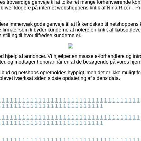
eles troværdige genveje til at tolke ret mange forhenværende ko
u bliver klogere på internet webshoppens kritik af Nina Ricci – P
dere immervæk gode genveje til at få kendskab til netshoppen
 firmaer som tilbyder kunderne at notere en kritik af købsoplev
e stilling til hvor tilfredse kunderne er.
ved hjælp af annoncer. Vi hjælper en masse e-forhandlere og int
er, og modtager honorar når en af de besøgende på vores hjem
lbud og netshops opretholdes hyppigt, men det er ikke muligt for
blevet iværksat siden sidste opdatering af sidens data.
1
1
1
1
1
1
1
1
1
1
1
1
1
1
1
1
1
1
1
1
1
1
1
1
1
1
1
1
1
1
1
1
1
1
1
1
1
1
1
1
1
1
1
1
1
1
1
1
1
1
1
1
1
1
1
1
1
1
1
1
1
1
1
1
1
1
1
1
1
1
1
1
1
1
1
1
1
1
1
1
1
1
1
1
1
1
1
1
1
1
1
1
1
1
1
1
1
1
1
1
1
1
1
1
1
1
1
1
1
1
1
1
1
1
1
1
1
1
1
1
1
1
1
1
1
1
1
1
1
1
1
1
1
1
1
1
1
1
1
1
1
1
1
1
1
1
1
1
1
1
1
1
1
1
1
1
1