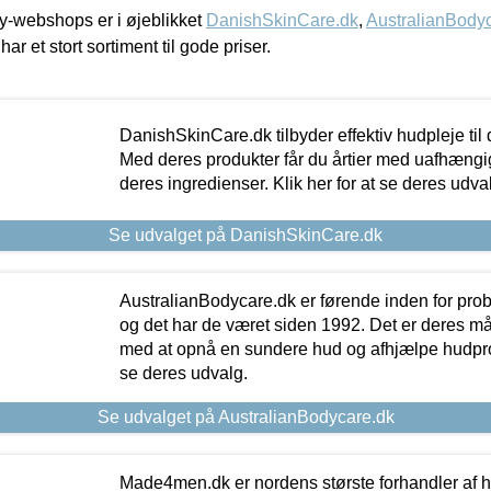
-webshops er i øjeblikket
DanishSkinCare.dk
,
AustralianBody
har et stort sortiment til gode priser.
DanishSkinCare.dk tilbyder effektiv hudpleje til
Med deres produkter får du årtier med uafhængi
deres ingredienser. Klik her for at se deres udva
Se udvalget på DanishSkinCare.dk
AustralianBodycare.dk er førende inden for pr
og det har de været siden 1992. Det er deres m
med at opnå en sundere hud og afhjælpe hudprob
se deres udvalg.
Se udvalget på AustralianBodycare.dk
Made4men.dk er nordens største forhandler af hu