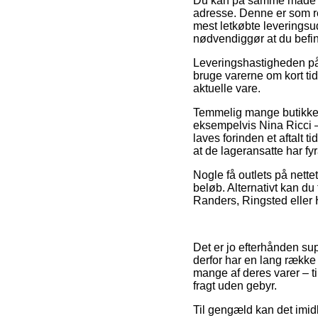
Du kan på samme måde afve
adresse. Denne er som r
mest letkøbte leveringsu
nødvendiggør at du befin
Leveringshastigheden på 
bruge varerne om kort tid,
aktuelle vare.
Temmelig mange butikker 
eksempelvis Nina Ricci –
laves forinden et aftalt 
at de lageransatte har fyr
Nogle få outlets på nette
beløb. Alternativt kan du
Randers, Ringsted eller Ha
Det er jo efterhånden sup
derfor har en lang række 
mange af deres varer – t
fragt uden gebyr.
Til gengæld kan det imidl