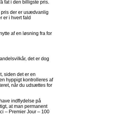
fat i den billigste pris.
n pris der er usædvanlig
er i hvert fald
tte af en løsning fra for
andelsvilkår, det er dog
, siden det er en
en hyppigt kontrolleres af
eret, når du udsættes for
have indflydelse på
gtigt, at man permanent
cci – Premier Jour – 100