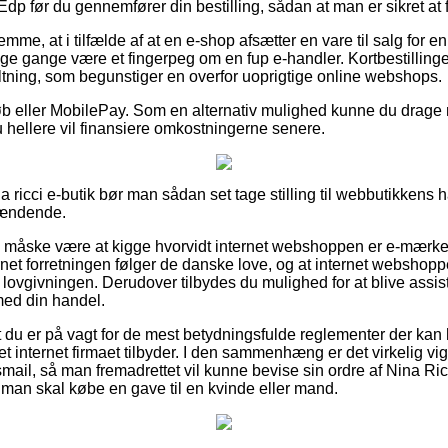
p før du gennemfører din bestilling, sådan at man er sikret at få 
emme, at i tilfælde af at en e-shop afsætter en vare til salg for e
e gange være et fingerpeg om en fup e-handler. Kortbestillinger 
altning, som begunstiger en overfor uoprigtige online webshops.
køb eller MobilePay. Som en alternativ mulighed kunne du drage ny
u hellere vil finansiere omkostningerne senere.
a ricci e-butik bør man sådan set tage stilling til webbutikkens h
pændende.
e måske være at kigge hvorvidt internet webshoppen er e-mærket
ernet forretningen følger de danske love, og at internet webshopp
lovgivningen. Derudover tilbydes du mulighed for at blive assist
med din handel.
 du er på vagt for de mest betydningsfulde reglementer der kan 
ret internet firmaet tilbyder. I den sammenhæng er det virkelig vi
mail, så man fremadrettet vil kunne bevise sin ordre af Nina Ri
man skal købe en gave til en kvinde eller mand.