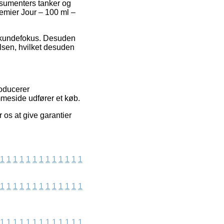
nsumenters tanker og
remier Jour – 100 ml –
s kundefokus. Desuden
elsen, hvilket desuden
roducerer
meside udfører et køb.
 os at give garantier
1
1
1
1
1
1
1
1
1
1
1
1
1
1
1
1
1
1
1
1
1
1
1
1
1
1
1
1
1
1
1
1
1
1
1
1
1
1
1