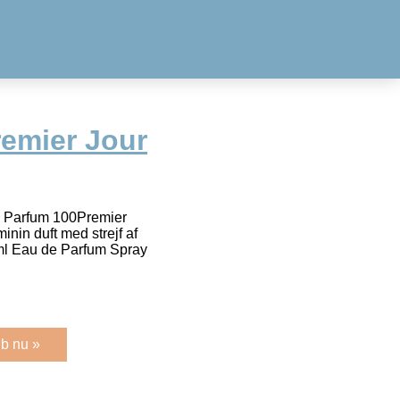
remier Jour
e Parfum 100Premier
inin duft med strejf af
 ml Eau de Parfum Spray
b nu »